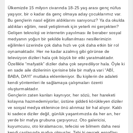
Ülkemizde 15 milyon civarında 18-25 yaş arası genç nüfus
yaşıyor, bir o kadar da genç olmaya aday çocuklarımız var.
Bu gençlerin nasıl eğitim aldıklarını sanıyoruz? Ya da okulda
aldıkları eğitim, nesil yetiştirmek için yeterli mi gerçekten?
Gelişen teknoloji ve internetin yayıılması ile beraber sosyal
medyanın yoğun bir şekilde kullanılması nesillerimizin
eğilimleri üzerinde çok daha hızlı ve çok daha etkin bir rol
oynamaktadır. Her ne kadar azalmış gibi görünse de
televizyon dizileri hala çok büyük bir etki yaratmaktadır.
Özellikle “mafyatik” diziler daha çok seyrediliyor hala. Öyle ki
en sade aile dizilerinin içerisine bile bir mafya vari “ABİ,
BABA, DAYI” mutlaka eklemleniyor. Bu kişilerin de adaleti
kendi yöntemleri ile sağlamaya çalışmaları özenti
oluşturmaktadır.
Gençlerin zaten kanları kaynıyor, her sözü, her hareketi
kolayına hazmedemiyorlar, üstüne şiddeti körükleyen diziler
ve sosyal medya eklenince önü alınmaz bir hal alıyor. Kaldı
ki sadece diziler değil, günlük yaşantımızda da her an, her
yerde bir mafya grubuna çarpıyoruz. Oto galericisi,
kuyumcusu, oto kiralamacısı, tefecisi ve bilmem daha nesi
kendi çaplarında mafya olmuşlar. Tabi ki gerçek esnafları