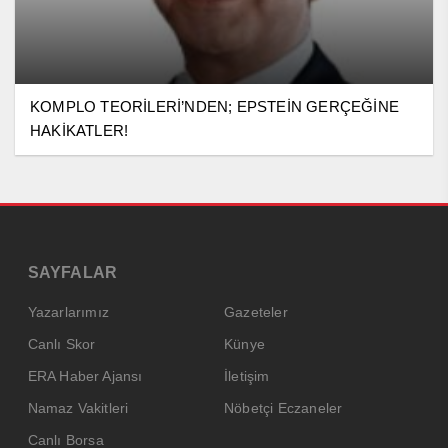
KOMPLO TEORİLERİ’NDEN; EPSTEİN GERÇEĞİNE
HAKİKATLER!
SAYFALAR
Yazarlarımız
Gazeteler
Canlı Skor
Künye
ERA Haber Ajansı
İletişim
Namaz Vakitleri
Nöbetçi Eczaneler
Canlı Borsa