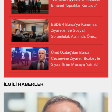
Emanet Topraklar Kurtuldu”
ESDER Bursa’ya Kurumsal
Ziyaretler ve Sosyal
Sorumluluk Alanında Önemli
İş Birliği Adımı
Ümit Özdağ’dan Bursa
Cezaevine Ziyaret: Bozbey’le
Siyasi İklim Masaya Yatırıldı
İLGİLİ HABERLER