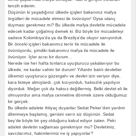
tenzih ederim.
Düşünün ki yaşadığınız ülkede içişleri bakanınız mafya
örgütleri ile mücadele etmesi ile övünüyor! Oysa utanç
duyması gerekmez mi? Bu ülkede mafya devletle mücadele
edecek kadar çoğalmış demek ki. Biz böyle bir mücadeleyi
sadece Kolombiya’da ya da Brezilya’da oluyor sanıyorduk.
Bir önceki içişleri bakanımız terör ile mücadele ile
övünüyordu, şimdiki bakanımız mafya ile mücadele ile
övünüyor. İçler acısı bir durum…
Nerede ise her hafta tonlarca uyuşturucu yakalanıyor bu
ülkede, ne kadar vahim bir durum! Yıllardır batılı devletler
ülkemizi uyuşturucu güzergahı ve devlet izin veriyor diye,
kara listeye almışlardı, çok kızıyorduk, haksızlık yapılıyor
diyorduk. Meğer çok da haksız değillermiş. Belki devlet eli ile
olmuyordur ama mafya cennetine dönmek üzere olduğumuz
bir gerçek.
Bu ülkede adalete ihtiyaç duyanlar Sedat Peker’den yardım
dilenmeye başlamış, gerisini varın siz düşünün. Sedat
bey’de böyle bir şey olduğunu kabul ediyor zaten. Peki
adaleti devletin sağlaması gerekmiyor mu? Devletimiz,
savcılarımız, hakimlerimiz ne iş yapıyorlar?