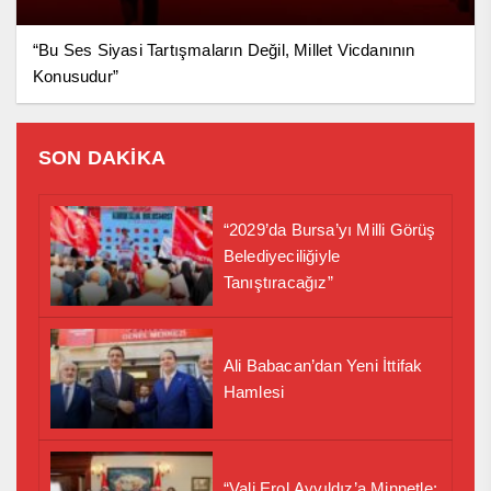
“Bu Ses Siyasi Tartışmaların Değil, Millet Vicdanının
Konusudur”
SON DAKİKA
“2029’da Bursa’yı Milli Görüş
Belediyeciliğiyle
Tanıştıracağız”
Ali Babacan’dan Yeni İttifak
Hamlesi
“Vali Erol Ayyıldız’a Minnetle: