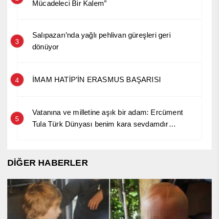
Mücadeleci Bir Kalem”
Salıpazarı’nda yağlı pehlivan güreşleri geri
3
dönüyor
İMAM HATİP’İN ERASMUS BAŞARISI
4
Vatanına ve milletine aşık bir adam: Ercüment
5
Tula Türk Dünyası benim kara sevdamdır…
DİĞER HABERLER