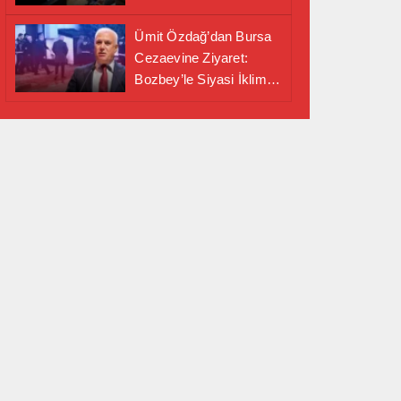
Alanında Önemli İş
Birliği Adımı
Ümit Özdağ’dan Bursa
Cezaevine Ziyaret:
Bozbey’le Siyasi İklim
Masaya Yatırıldı