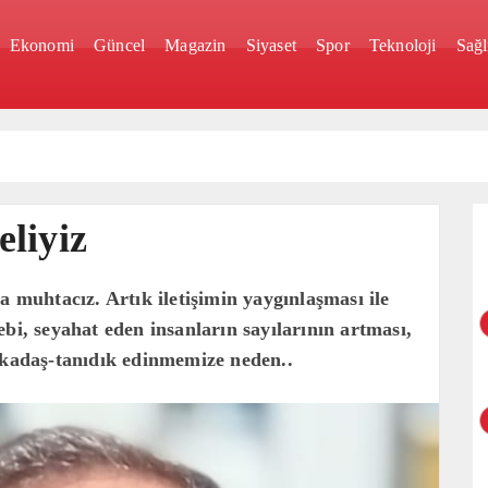
Ekonomi
Güncel
Magazin
Siyaset
Spor
Teknoloji
Sağl
liyiz
 muhtacız. Artık iletişimin yaygınlaşması ile
ebebi, seyahat eden insanların sayılarının artması,
rkadaş-tanıdık edinmemize neden..