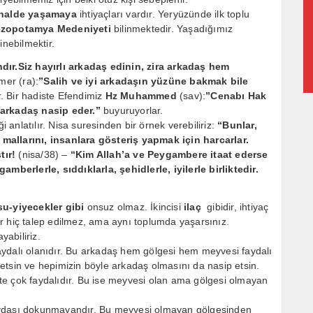
 halde yaşamaya
ihtiyaçları vardır. Yeryüzünde ilk toplu
zopotamya Medeniyeti
bilinmektedir. Yaşadığımız
inebilmektir.
ır.Siz hayırlı arkadaş edinin, zira arkadaş hem
er (ra):
”Salih ve iyi arkadaşın yüzüne bakmak bile
. Bir hadiste Efendimiz
Hz Muhammed
(sav):
”Cenabı Hak
ı arkadaş nasip eder.”
buyuruyorlar.
i anlatılır. Nisa suresinden bir örnek verebiliriz:
“Bunlar,
mallarını, insanlara gösteriş yapmak için harcarlar.
tır!
(nisa/38) –
“Kim Allah’a ve Peygambere itaat ederse
amberlerle, sıddıklarla, şehidlerle, iyilerle birliktedir.
u-yiyecekler gibi
onsuz olmaz. İkincisi
ilaç
gibidir, ihtiyaç
ir hiç talep edilmez, ama aynı toplumda yaşarsınız.
yabiliriz.
ydalı olanıdır. Bu arkadaş hem gölgesi hem meyvesi faydalı
etsin ve hepimizin böyle arkadaş olmasını da nasip etsin.
e çok faydalıdır. Bu ise meyvesi olan ama gölgesi olmayan
 faydası dokunmayandır. Bu meyvesi olmayan gölgesinden