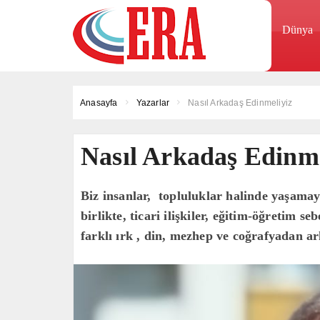
Dünya
Anasayfa
Yazarlar
Nasıl Arkadaş Edinmeliyiz
Nasıl Arkadaş Edinme
Biz insanlar, topluluklar halinde yaşamaya
birlikte, ticari ilişkiler, eğitim-öğretim s
farklı ırk , din, mezhep ve coğrafyadan a