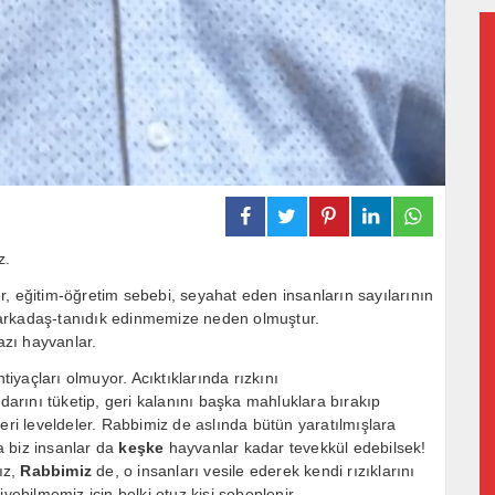
z.
şkiler, eğitim-öğretim sebebi, seyahat eden insanların sayılarının
rkadaş-tanıdık edinmemize neden olmuştur.
azı hayvanlar.
tiyaçları olmuyor. Acıktıklarında rızkını
adarını tüketip, geri kalanını başka mahluklara bırakıp
eri leveldeler. Rabbimiz de aslında bütün yaratılmışlara
ma biz insanlar da
keşke
hayvanlar kadar tevekkül edebilsek!
ız,
Rabbimiz
de, o insanları vesile ederek kendi rızıklarını
iyebilmemiz için belki otuz kişi sebeplenir.