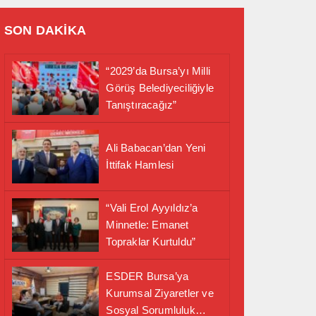
SON DAKİKA
“2029’da Bursa’yı Milli
Görüş Belediyeciliğiyle
Tanıştıracağız”
Ali Babacan’dan Yeni
İttifak Hamlesi
“Vali Erol Ayyıldız’a
Minnetle: Emanet
Topraklar Kurtuldu”
ESDER Bursa’ya
Kurumsal Ziyaretler ve
Sosyal Sorumluluk