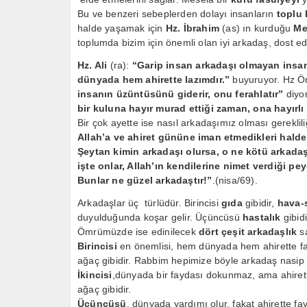
Bu ve benzeri sebeplerden dolayı insanların
toplu
halde yaşamak için
Hz. İbrahim
(as) ın kurduğu
Me
toplumda bizim için önemli olan iyi arkadaş, dost ed
Hz. Ali
(ra):
“Garip insan arkadaşı olmayan insand
dünyada hem ahirette lazımdır.”
buyuruyor. Hz Öm
insanın üzüntüsünü giderir, onu ferahlatır”
diyor
bir kuluna hayır murad ettiği zaman, ona hayırl
Bir çok ayette ise nasıl arkadaşımız olması gerekliliğ
Allah’a ve ahiret gününe iman etmedikleri halde 
Şeytan kimin arkadaşı olursa, o ne kötü arkadaş
işte onlar, Allah’ın kendilerine nimet verdiği peyg
Bunlar ne güzel arkadaştır!”
.(nisa/69).
Arkadaşlar üç türlüdür. Birincisi
gıda
gibidir,
hava-s
duyulduğunda koşar gelir. Üçüncüsü
hastalık
gibid
Ömrümüzde ise edinilecek
dört çeşit arkadaşlık
sa
Birincisi
en önemlisi, hem dünyada hem ahirette fa
ağaç gibidir. Rabbim hepimize böyle arkadaş nasip 
İkincisi
,dünyada bir faydası dokunmaz, ama ahirett
ağaç gibidir.
Üçüncüsü
, dünyada yardımı olur, fakat ahirette