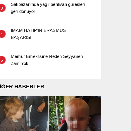
Salıpazarı’nda yağlı pehlivan güreşleri
3
geri dönüyor
İMAM HATİP’İN ERASMUS
4
BAŞARISI
Memur Emeklisine Neden Seyyanen
5
Zam Yok!
İĞER HABERLER