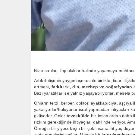
Biz insanlar, topluluklar halinde yaşamaya muhtacı
Artık iletişimin yaygınlaşması ile birlikte, ticari ili
artması
, farklı ırk , din, mezhep ve coğrafyadan
a
Bazı yaratıklar ise yalnız yaşayabiliyorlar, mesela b
Onların terzi, berber, doktor, ayakkabıcıya, aşçıya ih
yakalıyorlar/buluyorlar israf yapmadan ihtiyaçları k
gidiyorlar. Onlar
tevekkülde
biz insanlardan daha il
rızkını gerektiğinde ihtiyaçları dahilinde veriyor. A
Örneğin bir yiyecek için bir çok insana ihtiyaç duyar
elde etmelerini sağlar. Mesela bir
kuru fasulyeyi
y