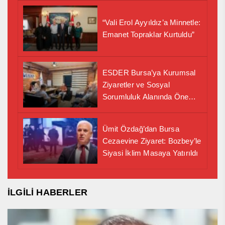
“Vali Erol Ayyıldız’a Minnetle:
Emanet Topraklar Kurtuldu”
ESDER Bursa’ya Kurumsal
Ziyaretler ve Sosyal
Sorumluluk Alanında Önemli
İş Birliği Adımı
Ümit Özdağ’dan Bursa
Cezaevine Ziyaret: Bozbey’le
Siyasi İklim Masaya Yatırıldı
İLGİLİ HABERLER