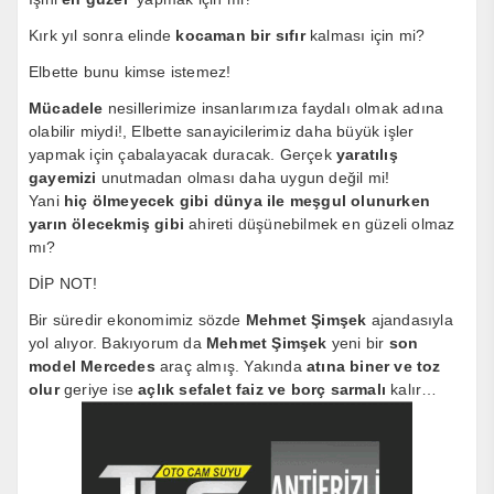
Kırk yıl sonra elinde
kocaman bir sıfır
kalması için mi?
Elbette bunu kimse istemez!
Mücadele
nesillerimize insanlarımıza faydalı olmak adına
olabilir miydi!, Elbette sanayicilerimiz daha büyük işler
yapmak için çabalayacak duracak. Gerçek
yaratılış
gayemizi
unutmadan olması daha uygun değil mi!
Yani
hiç ölmeyecek gibi dünya ile meşgul olunurken
yarın ölecekmiş gibi
ahireti düşünebilmek en güzeli olmaz
mı?
DİP NOT!
Bir süredir ekonomimiz sözde
Mehmet Şimşek
ajandasıyla
yol alıyor. Bakıyorum da
Mehmet Şimşek
yeni bir
son
model Mercedes
araç almış. Yakında
atına biner ve toz
olur
geriye ise
açlık sefalet faiz ve borç sarmalı
kalır…