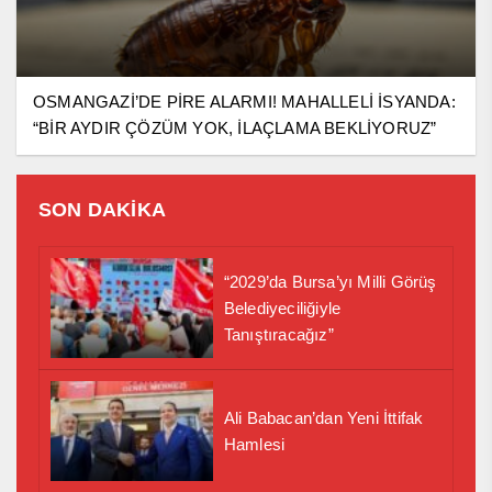
OSMANGAZİ’DE PİRE ALARMI! MAHALLELİ İSYANDA:
“BİR AYDIR ÇÖZÜM YOK, İLAÇLAMA BEKLİYORUZ”
SON DAKİKA
“2029’da Bursa’yı Milli Görüş
Belediyeciliğiyle
Tanıştıracağız”
Ali Babacan’dan Yeni İttifak
Hamlesi