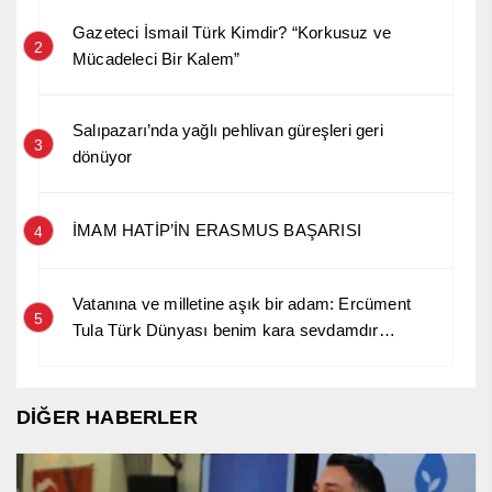
Gazeteci İsmail Türk Kimdir? “Korkusuz ve
2
Mücadeleci Bir Kalem”
Salıpazarı’nda yağlı pehlivan güreşleri geri
3
dönüyor
İMAM HATİP’İN ERASMUS BAŞARISI
4
Vatanına ve milletine aşık bir adam: Ercüment
5
Tula Türk Dünyası benim kara sevdamdır…
DİĞER HABERLER