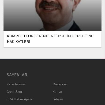
KOMPLO TEORİLERİ’NDEN; EPSTEİN GERÇEĞİNE
HAKİKATLER!
SAYFALAR
Yazarlarımız
Gazeteler
Canlı Skor
Künye
ERA Haber Ajansı
İletişim