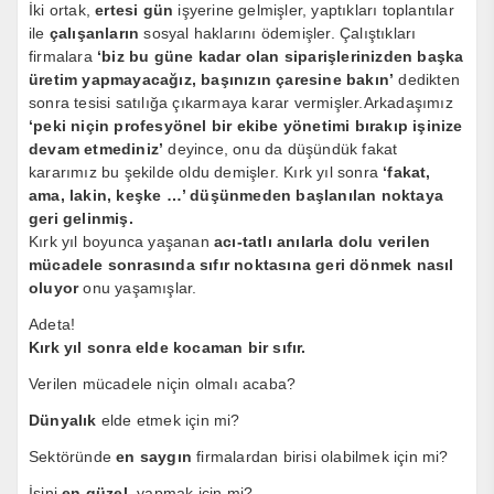
İki ortak,
ertesi gün
işyerine gelmişler, yaptıkları toplantılar
ile
çalışanların
sosyal haklarını ödemişler. Çalıştıkları
firmalara
‘biz bu güne kadar olan siparişlerinizden başka
üretim yapmayacağız, başınızın çaresine bakın’
dedikten
sonra tesisi satılığa çıkarmaya karar vermişler.Arkadaşımız
‘peki niçin profesyönel bir ekibe yönetimi bırakıp işinize
devam etmediniz’
deyince, onu da düşündük fakat
kararımız bu şekilde oldu demişler. Kırk yıl sonra
‘fakat,
ama, lakin, keşke …’ düşünmeden başlanılan noktaya
geri gelinmiş.
Kırk yıl boyunca yaşanan
acı-tatlı anılarla dolu
verilen
mücadele sonrasında sıfır noktasına geri dönmek nasıl
oluyor
onu yaşamışlar.
Adeta!
Kırk yıl sonra elde kocaman bir sıfır.
Verilen mücadele niçin olmalı acaba?
Dünyalık
elde etmek için mi?
Sektöründe
en saygın
firmalardan birisi olabilmek için mi?
İşini
en güzel
yapmak için mi?