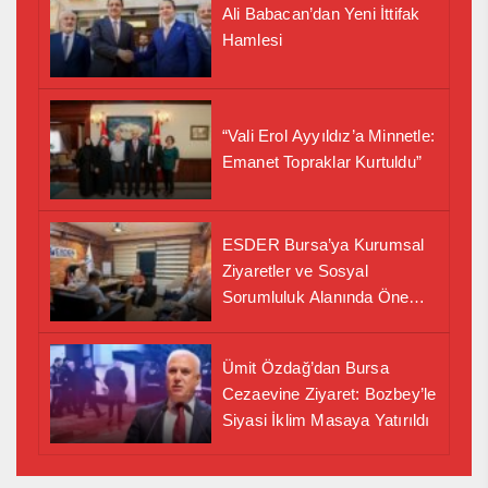
Ali Babacan’dan Yeni İttifak
Hamlesi
“Vali Erol Ayyıldız’a Minnetle:
Emanet Topraklar Kurtuldu”
ESDER Bursa’ya Kurumsal
Ziyaretler ve Sosyal
Sorumluluk Alanında Önemli
İş Birliği Adımı
Ümit Özdağ’dan Bursa
Cezaevine Ziyaret: Bozbey’le
Siyasi İklim Masaya Yatırıldı