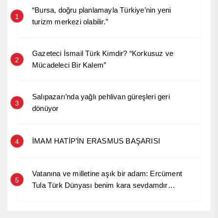
“Bursa, doğru planlamayla Türkiye’nin yeni
1
turizm merkezi olabilir.”
Gazeteci İsmail Türk Kimdir? “Korkusuz ve
2
Mücadeleci Bir Kalem”
Salıpazarı’nda yağlı pehlivan güreşleri geri
3
dönüyor
İMAM HATİP’İN ERASMUS BAŞARISI
4
Vatanına ve milletine aşık bir adam: Ercüment
5
Tula Türk Dünyası benim kara sevdamdır…