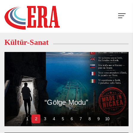
Kültür-Sanat
Belgeseltarih.com Büyümeye
Devam Ediyor
1
2
3
4
5
6
7
8
9
10