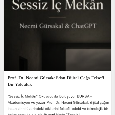
Prof. Dr. Necmi Gürsakal’dan Dijital Çağa Felsefi
Bir Yolculuk
"Sessiz İç Mekân" Okuyucuyla Buluşuyor BURSA –
Akademisyen ve yazar Prof. Dr. Necmi Gürsakal, dijital çağın
insan zihni üzerindeki etkilerini felsefi, edebi ve teknolojik bir
bakış açısıyla ele aldığı yeni kitabı "Sessiz İ...