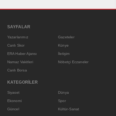
SAYFALAR
Yazarlarımız
Gazeteler
Canlı Skor
Künye
ERA Haber Ajansı
İletişim
Namaz Vakitleri
Nöbetçi Eczaneler
Canlı Borsa
KATEGORİLER
Siyaset
Dünya
Ekonomi
Spor
Güncel
Kültür-Sanat