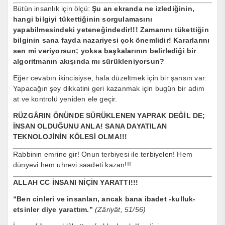
Bütün insanlık için ölçü:
Şu an ekranda ne izlediğinin,
hangi bilgiyi tükettiğinin sorgulamasını
yapabilmesindeki yeteneğindedir!!! Zamanını tükettiğin
bilginin sana fayda nazariyesi çok önemlidir! Kararlarını
sen mi veriyorsun; yoksa başkalarının belirlediği bir
algoritmanın akışında mı sürükleniyorsun?
Eğer cevabın ikincisiyse, hala düzeltmek için bir şansın var:
Yapacağın şey dikkatini geri kazanmak için bugün bir adım
at ve kontrolü yeniden ele geçir.
RÜZGÂRIN ÖNÜNDE SÜRÜKLENEN YAPRAK DEĞİL DE;
İNSAN OLDUĞUNU ANLA! SANA DAYATILAN
TEKNOLOJİNİN KÖLESİ OLMA!!!
Rabbinin emrine gir! Onun terbiyesi ile terbiyelen! Hem
dünyevi hem uhrevi saadeti kazan!!!
ALLAH CC İNSANI NİÇİN YARATTI!!!
“Ben cinleri ve insanları, ancak bana ibadet -kulluk-
etsinler diye yarattım.”
(Zâriyât, 51/56)