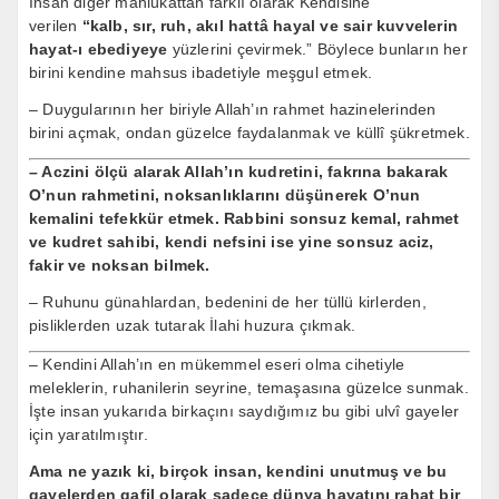
İnsan diğer mahlûkattan farklı olarak Kendisine
verilen
“kalb, sır, ruh, akıl hattâ hayal ve sair kuvvelerin
hayat-ı ebediyeye
yüzlerini çevirmek.” Böylece bunların her
birini kendine mahsus ibadetiyle meşgul etmek.
– Duygularının her biriyle Allah’ın rahmet hazinelerinden
birini açmak, ondan güzelce faydalanmak ve küllî şükretmek.
– Aczini ölçü alarak Allah’ın kudretini, fakrına bakarak
O’nun rahmetini, noksanlıklarını düşünerek O’nun
kemalini tefekkür etmek. Rabbini sonsuz kemal, rahmet
ve kudret sahibi, kendi nefsini ise yine sonsuz aciz,
fakir ve noksan bilmek.
– Ruhunu günahlardan, bedenini de her tüllü kirlerden,
pisliklerden uzak tutarak İlahi huzura çıkmak.
– Kendini Allah’ın en mükemmel eseri olma cihetiyle
meleklerin, ruhanilerin seyrine, temaşasına güzelce sunmak.
İşte insan yukarıda birkaçını saydığımız bu gibi ulvî gayeler
için yaratılmıştır.
Ama ne yazık ki, birçok insan, kendini unutmuş ve bu
gayelerden gafil olarak sadece dünya hayatını rahat bir