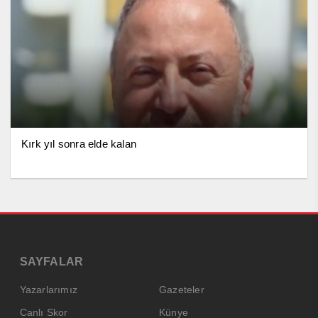
Kırk yıl sonra elde kalan
SAYFALAR
Yazarlarımız
Gazeteler
Canlı Skor
Künye