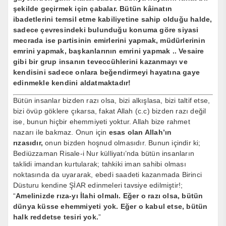
şekilde geçirmek için çabalar. Bütün kâinatın
ibadetlerini temsil etme kabiliyetine sahip olduğu halde,
sadece çevresindeki bulunduğu konuma göre siyasi
mecrada ise partisinin emirlerini yapmak, müdürlerinin
emrini yapmak, başkanlarının emrini yapmak .. Vesaire
gibi bir grup insanın teveccühlerini kazanmayı ve
kendisini sadece onlara beğendirmeyi hayatına gaye
edinmekle kendini aldatmaktadır!
Bütün insanlar bizden razı olsa, bizi alkışlasa, bizi taltif etse,
bizi övüp göklere çıkarsa, fakat Allah (c.c) bizden razı değil
ise, bunun hiçbir ehemmiyeti yoktur. Allah bize rahmet
nazarı ile bakmaz. Onun için
esas olan Allah’ın
rızasıdır,
onun bizden hoşnud olmasıdır. Bunun içindir ki;
Bediüzzaman Risale-i Nur külliyatı’nda bütün insanların
taklidi imandan kurtularak; tahkiki iman sahibi olması
noktasında da uyararak, ebedi saadeti kazanmada Birinci
Düsturu kendine ŞİAR edinmeleri tavsiye edilmiştir!;
“
Amelinizde rıza-yı İlahi olmalı. Eğer o razı olsa, bütün
dünya küsse ehemmiyeti yok. Eğer o kabul etse, bütün
halk reddetse tesiri yok.
”