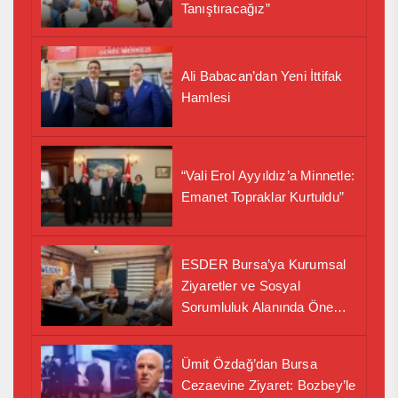
Tanıştıracağız”
Ali Babacan’dan Yeni İttifak
Hamlesi
“Vali Erol Ayyıldız’a Minnetle:
Emanet Topraklar Kurtuldu”
ESDER Bursa’ya Kurumsal
Ziyaretler ve Sosyal
Sorumluluk Alanında Önemli
İş Birliği Adımı
Ümit Özdağ’dan Bursa
Cezaevine Ziyaret: Bozbey’le