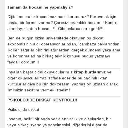
Tamam da hocam ne yapmalıyız?
Dijital mecralar kaçınılmaz nasıl korunuruz? Korunmak için
başka bir formül var mı? Çaresiz bırakıldık hocam..! Kontrol
altındayız zaten hocam..!!! Gibi onlarca soru geldi!!!
Ben de bugün bizim üniversitede okutulan bu dikkat
ekonomisinin algı operasyonlarından, ‘cambaza baklarından’
‘körler sağırlar birbirini ağırlardan’ gerçek gündemi yakalama
ve korunma adına birkaç teknik konuyu bugün yazmayı
faydalı gördüm!!!
İnşallah başta ciddi okuyucularımız
kitap kurtlarımız
ve
diğer okuyucularımız istifade eder de bu bağımlılıktan
kurtulurlar diye bu işin doktorasını yapmış bir uzman olarak
ilmimizin zekâtını vermek istedim!
PSİKOLOJİDE DİKKAT KONTROLÜ!
Psikolojide dikkat!
İnsanın, belirli bir anda yer alan varlık ve olaylardan, bir
veya birkaç uyarıcıya yönelmesini, diğerlerini dışarıda