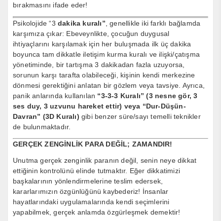
bırakmasını ifade eder!
Psikolojide “3
dakika kuralı”
, genellikle iki farklı bağlamda
karşımıza çıkar: Ebeveynlikte, çocuğun duygusal
ihtiyaçlarını karşılamak için her buluşmada ilk üç dakika
boyunca tam dikkatle iletişim kurma kuralı ve ilişki/çatışma
yönetiminde, bir tartışma 3 dakikadan fazla uzuyorsa,
sorunun karşı tarafta olabileceği, kişinin kendi merkezine
dönmesi gerektiğini anlatan bir gözlem veya tavsiye. Ayrıca,
panik anlarında kullanılan
“3-3-3 Kuralı” (3 nesne gör, 3
ses duy, 3 uzvunu hareket ettir) veya “Dur-Düşün-
Davran” (3D Kuralı)
gibi benzer süre/sayı temelli teknikler
de bulunmaktadır.
GERÇEK ZENGİNLİK PARA DEĞİL; ZAMANDIR!
Unutma gerçek zenginlik paranın değil, senin neye dikkat
ettiğinin kontrolünü elinde tutmaktır. Eğer dikkatimizi
başkalarının yönlendirmelerine teslim edersek,
kararlarımızın özgünlüğünü kaybederiz! İnsanlar
hayatlarındaki uygulamalarında kendi seçimlerini
yapabilmek, gerçek anlamda özgürleşmek demektir!