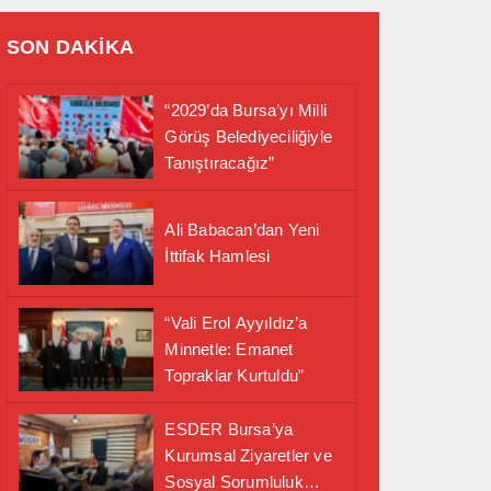
SON DAKİKA
“2029’da Bursa’yı Milli
Görüş Belediyeciliğiyle
Tanıştıracağız”
Ali Babacan’dan Yeni
İttifak Hamlesi
“Vali Erol Ayyıldız’a
Minnetle: Emanet
Topraklar Kurtuldu”
ESDER Bursa’ya
Kurumsal Ziyaretler ve
Sosyal Sorumluluk