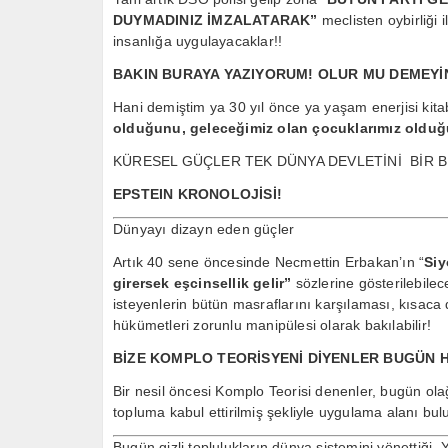
DUYMADINIZ İMZALATARAK”
meclisten oybirliği 
insanlığa uygulayacaklar!!
BAKIN BURAYA YAZIYORUM! OLUR MU DEMEYİN
Hani demiştim ya 30 yıl önce ya yaşam enerjisi kit
olduğunu, geleceğimiz olan çocuklarımız oldu
KÜRESEL GÜÇLER TEK DÜNYA DEVLETİNİ BİR B
EPSTEIN KRONOLOJİSİ!
Dünyayı dizayn eden güçler
Artık 40 sene öncesinde Necmettin Erbakan’ın “
Siy
girersek eşcinsellik gelir”
sözlerine gösterilebilec
isteyenlerin bütün masraflarını karşılaması, kısaca
hükümetleri zorunlu manipülesi olarak bakılabilir!
BİZE KOMPLO TEORİSYENİ DİYENLER BUGÜN 
Bir nesil öncesi Komplo Teorisi denenler, bugün ola
topluma kabul ettirilmiş şekliyle uygulama alanı bulu
Bugün gizli toplulukların dünya sistemini yönettiği,