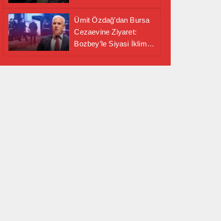
Alanında Önemli İş
Birliği Adımı
Ümit Özdağ’dan Bursa
Cezaevine Ziyaret:
Bozbey’le Siyasi İklim
Masaya Yatırıldı