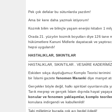
Pek çok defalar bu sütunlarda yazdım!
Ama bir kere daha yazmak istiyorum!
Kozmik bilim ve bilinçle yaşam enerjisi kitabın 1 m
Orada 21. yüzyılın kozmik boyutları diye 126 tane m
hükümetlere Kanuni Midlerle dayatacak ve yaptıraca
hepsi uygulandı!
HASTALIKLAR, SIKINTILAR
HASTALIKLAR, SIKINTILAR.. VESAİRE KADERİMİZ
Eskiden sıkça duyduğumuz Komplo Teorisi terimini 
bir İslami gazete
fenomen Maranki
diye manşet at
Gerçekler böyle değil, halkı spiritüel oyunlarınızla 
Tarık meşrep ve gerçek İslam dışında hayat yaşay
konular ve fenomen yaklaşımlar, komplo teorile
konulara indirgendi ve kabullenildi!
Tabi milletimiz burada çok acı bedel ödedi!