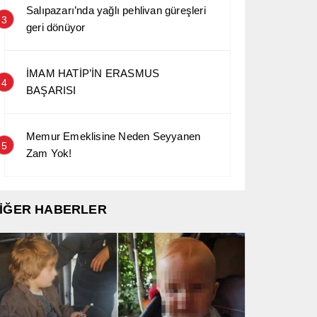
Salıpazarı’nda yağlı pehlivan güreşleri
3
geri dönüyor
İMAM HATİP’İN ERASMUS
4
BAŞARISI
Memur Emeklisine Neden Seyyanen
5
Zam Yok!
İĞER HABERLER