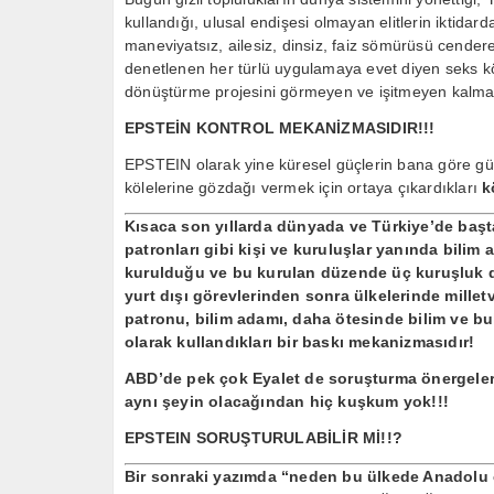
kullandığı, ulusal endişesi olmayan elitlerin iktidar
maneviyatsız, ailesiz, dinsiz, faiz sömürüsü cendere
denetlenen her türlü uygulamaya evet diyen seks köl
dönüştürme projesini görmeyen ve işitmeyen kalma
EPSTEİN KONTROL MEKANİZMASIDIR!!!
EPSTEIN olarak yine küresel güçlerin bana göre güc
kölelerine gözdağı vermek için ortaya çıkardıkları
k
Kısaca son yıllarda dünyada ve Türkiye’de başt
patronları gibi kişi ve kuruluşlar yanında bilim 
kurulduğu ve bu kurulan düzende üç kuruşluk dü
yurt dışı görevlerinden sonra ülkelerinde mill
patronu, bilim adamı, daha ötesinde bilim ve bu
olarak kullandıkları
bir baskı mekanizmasıdır!
ABD’de pek çok Eyalet de soruşturma önergeleri 
aynı şeyin olacağından hiç kuşkum yok!!!
EPSTEIN SORUŞTURULABİLİR Mİ!!?
Bir sonraki yazımda “neden bu ülkede Anadolu