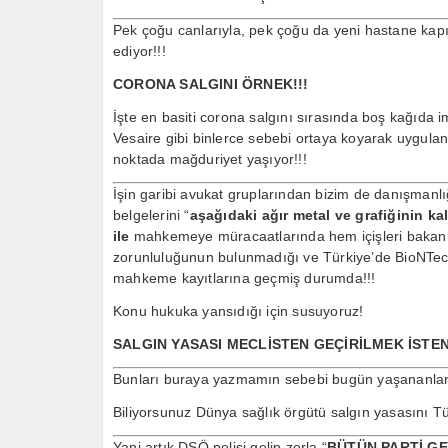
Pek çoğu canlarıyla, pek çoğu da yeni hastane kapı
ediyor!!!
CORONA SALGINI ÖRNEK!!!
İşte en basiti corona salgını sırasında boş kağıda 
Vesaire gibi binlerce sebebi ortaya koyarak uygula
noktada mağduriyet yaşıyor!!!
İşin garibi avukat gruplarından bizim de danışmanlığı
belgelerini “
aşağıdaki ağır metal ve grafiğinin kalp
ile
mahkemeye müracaatlarında hem içişleri bakanlı
zorunluluğunun bulunmadığı ve Türkiye’de BioNTec
mahkeme kayıtlarına geçmiş durumda!!!
Konu hukuka yansıdığı için susuyoruz!
SALGIN YASASI MECLİSTEN GEÇİRİLMEK İSTENE
Bunları buraya yazmamın sebebi bugün yaşananlar ve
Biliyorsunuz Dünya sağlık örgütü salgın yasasını Tü
Yani artık DSÖ polisi gelip zorla “
BÜTÜN PARTİ G