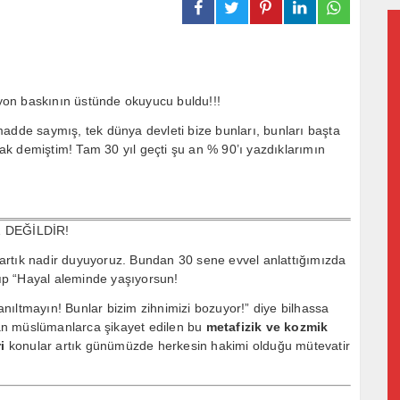
ilyon baskının üstünde okuyucu buldu!!!
adde saymış, tek dünya devleti bize bunları, bunları başta
k demiştim! Tam 30 yıl geçti şu an % 90’ı yazdıklarımın
 DEĞİLDİR!
artık nadir duyuyoruz. Bundan 30 sene evvel anlattığımızda
ıp “Hayal aleminde yaşıyorsun!
yanıltmayın! Bunlar bizim zihnimizi bozuyor!” diye bilhassa
an müslümanlarca şikayet edilen bu
metafizik ve kozmik
ri
konular artık günümüzde herkesin hakimi olduğu mütevatir