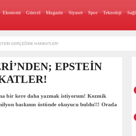
Ekonomi
Güncel
Magazin
Siyaset
Spor
Teknoloji
Sağl
STEİN GERÇEĞİNE HAKİKATLER!
Rİ’NDEN; EPSTEİN
KATLER!
ma bir kere daha yazmak istiyorum! Kozmik
1 milyon baskının üstünde okuyucu buldu!!! Orada