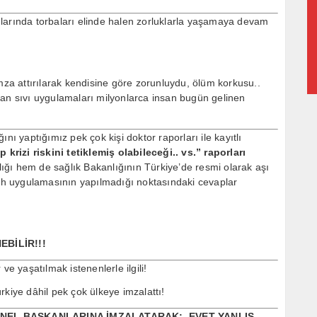
larında torbaları elinde halen zorluklarla yaşamaya devam
imza attırılarak kendisine göre zorunluydu, ölüm korkusu..
nan sıvı uygulamaları milyonlarca insan bugün gelinen
nı yaptığımız pek çok kişi doktor raporları ile kayıtlı
 krizi riskini tetiklemiş olabileceği.. vs.” raporları
ğı hem de sağlık Bakanlığının Türkiye’de resmi olarak aşı
h uygulamasının yapılmadığı noktasındaki cevaplar
BİLİR!!!
 yaşatılmak istenenlerle ilgili!
rkiye dâhil pek çok ülkeye imzalattı!
ENEL BAŞKANLARINA İMZALATARAK; EVET YANLIŞ