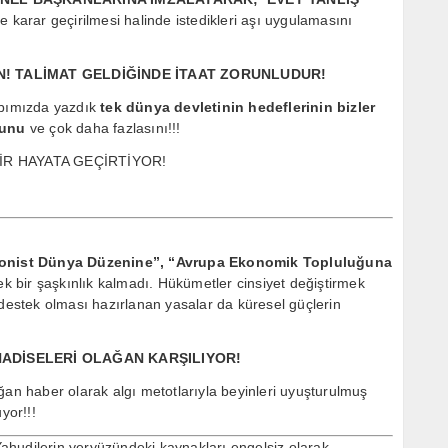
ile karar geçirilmesi halinde istedikleri aşı uygulamasını
! TALİMAT GELDİĞİNDE İTAAT ZORUNLUDUR!
abımızda yazdık
tek dünya devletinin hedeflerinin bizler
ğunu
ve çok daha fazlasını!!!
İR HAYATA GEÇİRTİYOR!
onist Dünya Düzenine”, “Avrupa Ekonomik Topluluğuna
ek bir şaşkınlık kalmadı. Hükümetler cinsiyet değiştirmek
 destek olması hazırlanan yasalar da küresel güçlerin
HADİSELERİ OLAĞAN KARŞILIYOR!
ğan haber olarak algı metotlarıyla beyinleri uyuşturulmuş
yor!!!
 Yahudilerin yeryüzündeki kaynakları engelsiz olarak