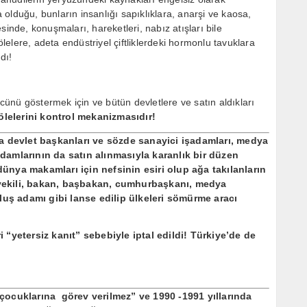
da olduğu, bunların insanlığı sapıklıklara, anarşi ve kaosa,
sinde, konuşmaları, hareketleri, nabız atışları bile
elere, adeta endüstriyel çiftliklerdeki hormonlu tavuklara
dı!
ünü göstermek için ve bütün devletlere ve satın aldıkları
ölelerini kontrol mekanizmasıdır!
a devlet başkanları ve sözde sanayici işadamları, medya
adamlarının da satın alınmasıyla karanlık bir düzen
nya makamları için nefsinin esiri olup ağa takılanların
etvekili, bakan, başbakan, cumhurbaşkanı, medya
luş adamı gibi lanse edilip ülkeleri sömürme aracı
“yetersiz kanıt” sebebiyle iptal edildi! Türkiye’de de
 çocuklarına görev verilmez” ve
1990 -1991 yıllarında