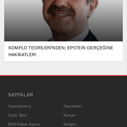
KOMPLO TEORİLERİ’NDEN; EPSTEİN GERÇEĞİNE
HAKİKATLER!
SAYFALAR
Yazarlarımız
Gazeteler
Canlı Skor
Künye
ERA Haber Ajansı
İletişim