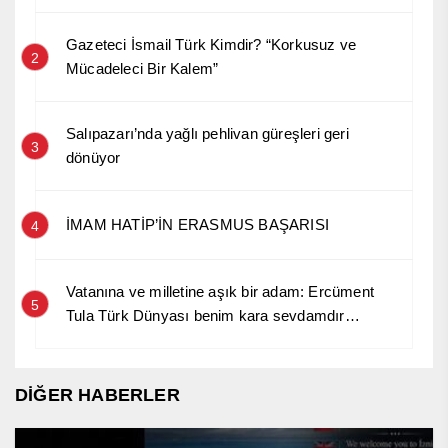
Gazeteci İsmail Türk Kimdir? “Korkusuz ve
2
Mücadeleci Bir Kalem”
Salıpazarı’nda yağlı pehlivan güreşleri geri
3
dönüyor
İMAM HATİP’İN ERASMUS BAŞARISI
4
Vatanına ve milletine aşık bir adam: Ercüment
5
Tula Türk Dünyası benim kara sevdamdır…
DİĞER HABERLER