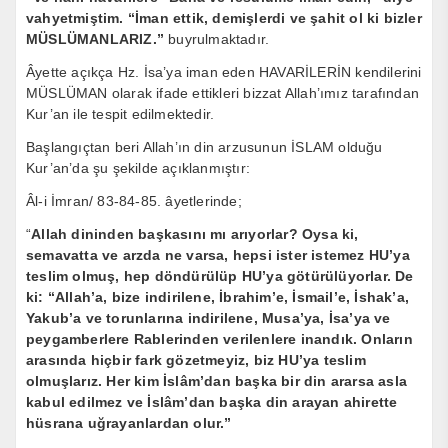
vahyetmiştim. “İman ettik, demişlerdi ve şahit ol ki bizler
MÜSLÜMANLARIZ.”
buyrulmaktadır.
Âyette açıkça Hz. İsa’ya iman eden HAVARİLERİN kendilerini
MÜSLÜMAN olarak ifade ettikleri bizzat Allah’ımız tarafından
Kur’an ile tespit edilmektedir.
Başlangıçtan beri Allah’ın din arzusunun İSLAM olduğu
Kur’an’da şu şekilde açıklanmıştır:
Âl-i İmran/ 83-84-85. âyetlerinde;
“
Allah dininden başkasını mı arıyorlar? Oysa ki,
semavatta ve arzda ne varsa, hepsi ister istemez HU’ya
teslim olmuş, hep döndürülüp HU’ya götürülüyorlar. De
ki: “Allah’a, bize indirilene, İbrahim’e, İsmail’e, İshak’a,
Yakub’a ve torunlarına indirilene, Musa’ya, İsa’ya ve
peygamberlere Rablerinden verilenlere inandık. Onların
arasında hiçbir fark gözetmeyiz, biz HU’ya teslim
olmuşlarız. Her kim İslâm’dan başka bir din ararsa asla
kabul edilmez ve İslâm’dan başka din arayan ahirette
hüsrana uğrayanlardan olur.”