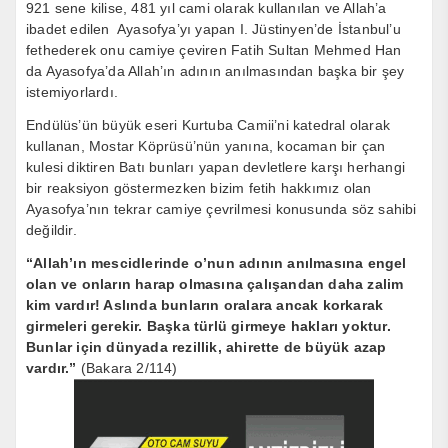
921 sene kilise, 481 yıl cami olarak kullanılan ve Allah’a
ibadet edilen Ayasofya’yı yapan I. Jüstinyen’de İstanbul’u
fethederek onu camiye çeviren Fatih Sultan Mehmed Han
da Ayasofya’da Allah’ın adının anılmasından başka bir şey
istemiyorlardı.
Endülüs’ün büyük eseri Kurtuba Camii’ni katedral olarak
kullanan, Mostar Köprüsü’nün yanına, kocaman bir çan
kulesi diktiren Batı bunları yapan devletlere karşı herhangi
bir reaksiyon göstermezken bizim fetih hakkımız olan
Ayasofya’nın tekrar camiye çevrilmesi konusunda söz sahibi
değildir.
“Allah’ın mescidlerinde o’nun adının anılmasına engel
olan ve onların harap olmasına çalışandan daha zalim
kim vardır! Aslında bunların oralara ancak korkarak
girmeleri gerekir. Başka türlü girmeye hakları yoktur.
Bunlar için dünyada rezillik, ahirette de büyük azap
vardır.”
(Bakara 2/114)