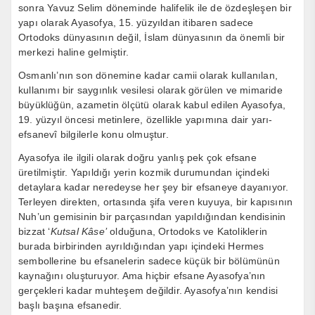
sonra Yavuz Selim döneminde halifelik ile de özdeşleşen bir
yapı olarak Ayasofya, 15. yüzyıldan itibaren sadece
Ortodoks dünyasının değil, İslam dünyasının da önemli bir
merkezi haline gelmiştir.
Osmanlı’nın son dönemine kadar camii olarak kullanılan,
kullanımı bir saygınlık vesilesi olarak görülen ve mimaride
büyüklüğün, azametin ölçütü olarak kabul edilen Ayasofya,
19. yüzyıl öncesi metinlere, özellikle yapımına dair yarı-
efsanevî bilgilerle konu olmuştur.
Ayasofya ile ilgili olarak doğru yanlış pek çok efsane
üretilmiştir. Yapıldığı yerin kozmik durumundan içindeki
detaylara kadar neredeyse her şey bir efsaneye dayanıyor.
Terleyen direkten, ortasında şifa veren kuyuya, bir kapısının
Nuh’un gemisinin bir parçasından yapıldığından kendisinin
bizzat ‘
Kutsal Kâse’
olduğuna, Ortodoks ve Katoliklerin
burada birbirinden ayrıldığından yapı içindeki Hermes
sembollerine bu efsanelerin sadece küçük bir bölümünün
kaynağını oluşturuyor. Ama hiçbir efsane Ayasofya’nın
gerçekleri kadar muhteşem değildir. Ayasofya’nın kendisi
başlı başına efsanedir.