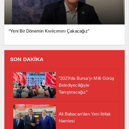
“Yeni Bir Dönemin Kıvılcımını Çakacağız”
SON DAKİKA
“2029’da Bursa’yı Milli Görüş
Belediyeciliğiyle
Tanıştıracağız”
Ali Babacan’dan Yeni İttifak
Hamlesi