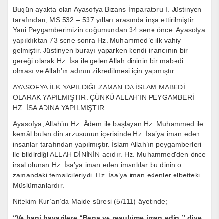
Bugün ayakta olan Ayasofya Bizans İmparatoru I. Jüstinyen
tarafından, MS 532 – 537 yılları arasında inşa ettirilmiştir.
Yani Peygamberimizin doğumundan 34 sene önce. Ayasofya
yapıldıktan 73 sene sonra Hz. Muhammed’e ilk vahiy
gelmiştir. Jüstinyen burayı yaparken kendi inancının bir
gereği olarak Hz. İsa ile gelen Allah dininin bir mabedi
olması ve Allah’ın adının zikredilmesi için yapmıştır.
AYASOFYA İLK YAPILDIĞI ZAMAN DA İSLAM MABEDİ
OLARAK YAPILMIŞTIR. ÇÜNKÜ ALLAH’IN PEYGAMBERİ
HZ. İSA ADINA YAPILMIŞTIR.
Ayasofya, Allah’ın Hz. Âdem ile başlayan Hz. Muhammed ile
kemâl bulan din arzusunun içerisinde Hz. İsa’ya iman eden
insanlar tarafından yapılmıştır. İslam Allah’ın peygamberleri
ile bildirdiği ALLAH DİNİNİN adıdır. Hz. Muhammed’den önce
irsal olunan Hz. İsa’ya iman eden imanlılar bu dinin o
zamandaki temsilcileriydi. Hz. İsa’ya iman edenler elbetteki
Müslümanlardır.
Nitekim Kur’an’da Maide sûresi (5/111) âyetinde;
“Ve hani havarilere “Bana ve resulüme iman edin,” diye