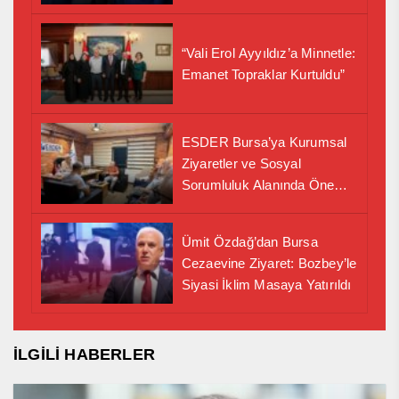
“Vali Erol Ayyıldız’a Minnetle:
Emanet Topraklar Kurtuldu”
ESDER Bursa’ya Kurumsal
Ziyaretler ve Sosyal
Sorumluluk Alanında Önemli
İş Birliği Adımı
Ümit Özdağ’dan Bursa
Cezaevine Ziyaret: Bozbey’le
Siyasi İklim Masaya Yatırıldı
İLGİLİ HABERLER