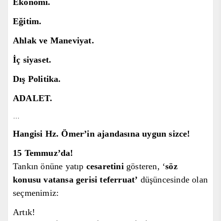
Ekonomi.
Eğitim.
Ahlak ve Maneviyat.
İç siyaset.
Dış Politika.
ADALET.
…
Hangisi Hz. Ömer’in ajandasına uygun sizce!
15 Temmuz’da!
T
ank
ın önüne yatıp
cesaretini
gösteren, ‘
söz
konusu vatansa gerisi teferruat’
düşüncesinde olan
seçmen
imiz
:
Artık!