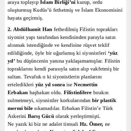
araya toplayıp
İslam Birliği’ni
kurup, ordu
oluşturmuş
Kudüs’ü fethetmiş
ve İslam Ekonomisini
hayata geçirmiş.
2.
Abdülhamit Han
fethedilmiş Filistin toprakları
siyonist yapı tarafından
kendisinden parayla satın
alınmak istendiğinde ve kendisine rüşvet teklif
edildiğinde, öyle bir uğurlamış ki siyonistleri
‘yüz
yıl’
bu düşüncenin yanına
yaklaşamamışlar.
Filistin
topraklarını kendi parasıyla satın alıp vakfetmiş bir
sultan.
Tevafuk o ki
siyonistlerin planlarını
erteledikleri
yüz yıl sonra
ise
Necmettin
Erbakan
başbakan oldu.
Filistinlilere
bırakın
zulmetmeyi, siyonistler
korkularından
bir
plastik
mermi
bile
sıkama
dılar.
Erbakan Filistin’e Türk
Askerini
Barış Gücü
olarak yerleştirmişti
.
Ne yaz
ık ki biz ne adalet timsali
Hz.
Ömer,
ne