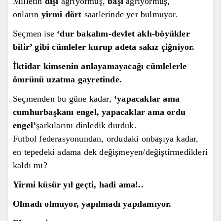
Milletin
diş
i
ağrıyormuş,
baş
ı
ağrıyormuş,
onların
yirmi dört
saatlerinde yer
bu
lmuyor.
Seçmen ise
‘dur bakalım-
devlet aklı-böyükler
bilir
’
gibi cümleler kurup adeta sakız çiğniyor
.
İktidar kimsenin anlayamayacağı cümlelerle
ömrünü uzatma gayretinde.
Seçmenden b
u güne kadar,
‘yapacaklar ama
cumhurbaşkanı engel, yapacaklar ama ordu
engel’
şarkılarını dinledik durduk.
Futbol federasyonundan, ordudaki onbaşı
ya kadar
,
en tepedeki adama
dek
değişmeyen/
değiştirmedikleri
kaldı mı?
Yirmi küsür yıl geçti, hadi ama!..
Olmadı olmuyor, yapılmadı yapılamıyor.