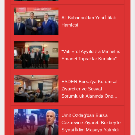
Ali Babacan’dan Yeni İttifak
Hamlesi
“Vali Erol Ayyıldız’a Minnetle:
Emanet Topraklar Kurtuldu”
ESDER Bursa’ya Kurumsal
Ziyaretler ve Sosyal
Sorumluluk Alanında Önemli
İş Birliği Adımı
Ümit Özdağ’dan Bursa
Cezaevine Ziyaret: Bozbey’le
Siyasi İklim Masaya Yatırıldı