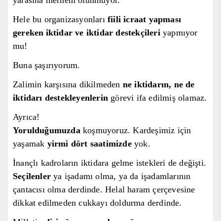
Hele bu organizasyonları
fiili icraat yapması
gereken
iktidar ve iktidar destekçileri
yapmıyor
mu!
Buna şaşırıyorum.
Zalimin karşısına dikilmeden
ne iktidarın, ne de
iktidarı destekleyenlerin
görevi ifa edilmiş olamaz.
Ayrıca!
Yoruldu
ğumuzda
koşmuyoruz. Kardeşimiz için
yaşamak
yirmi dört saatimizde
yok.
İnançlı kadroların iktidara gelme i
s
tekleri de değişti.
Seçilenler
ya işadamı olma, ya da işadamlarının
çantacısı olma derdinde.
Helal haram çerçevesine
dikkat edilmeden cukkayı doldurma derdinde.