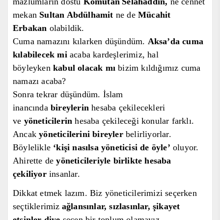
mazlumların dostu
Komutan
Selahaddin,
ne cennet
mekan
Sultan Abdülhamit
ne de
Mücahit
Erbakan
olabildik.
Cuma namaz
ı
n
ı kılarken düşündüm.
Aksa’da cuma
kılabilecek mi
acaba
kardeşlerimiz,
hal
böyleyken
kabul olacak
mı
bizim kıldığımız cuma
namazı
acaba
?
Sonra tekrar düşündüm. İslam
inancında
bireylerin
hesaba çekilecekleri
ve
yöneticilerin
hesaba çekilece
ği
konular farklı.
Ancak
yöneticilerini bireyler
belirliyorlar.
Böylelikle
‘kişi nasılsa yöneticisi de öyle’
oluyor.
Ahirette de
yöneticileriyle birlikte hesaba
çekiliyor
insanlar.
Dikkat etmek lazım. Biz yöneticilerimizi seçerken
seçtiklerimiz
ağlansınlar, sızlasınlar,
şikayet
etsinler diye
seçen bir toplum olamayız.