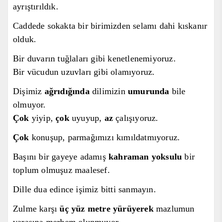
ayrıştırıldık.
Caddede sokakta bir birimizden selamı dahi kıskanır
olduk.
Bir duvarın tuğlaları gibi kenetlenemiyoruz.
Bir vücudun uzuvlar
ı gibi olamıyoruz.
Dişimiz
ağrıdığında
dilimizin
umurunda
bile
olmuyor.
Çok
yiyip,
çok
uyuyup,
az
çal
ışıyoruz.
Çok
konuşup, parmağımızı kımıldatmıyoruz.
Başını bir gayeye adamış
kahraman yoksulu
bir
toplum olmuşuz maalesef.
Dille dua edince işimiz bitti sanmayın.
Zulme karşı
üç yüz metre yürüyerek
mazlumun
yarasına merhem olunmuyor.