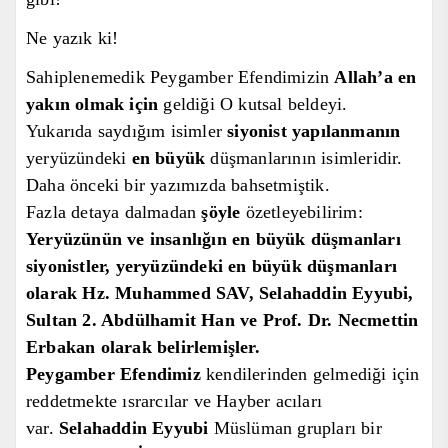
Ne yazık ki!
S
ahiplenemedik Peygamber Efendimizin
Allah’a en
yak
ın olmak
için
geldiği
O kutsal
beldeyi.
Yukar
ıda saydığım isimler
siyonist yapılanmanın
yeryüzündeki
en büyük
düşmanlarının isimleri
dir
.
Daha önce
ki bir
yaz
ımızda bahsetmiştik.
Fazla detaya
dalmadan
şöyle
özetle
yebilirim:
Yeryüzünün
ve insanlığın
en büyük düşmanları
siyonistler,
yeryüzündeki en büyük düşmanları
olarak Hz. Muhammed SAV, Selahaddin Eyyubi,
Sultan 2. Abdülhamit Han ve Prof. Dr. Necmettin
Erbakan olarak belirlemişler.
Peygamber Efendimiz
kendilerinden gelmedi
ği için
reddetmekte ısrarcılar ve Hayber acıları
var.
Selahaddin Eyyubi
Müslüman grupları bir