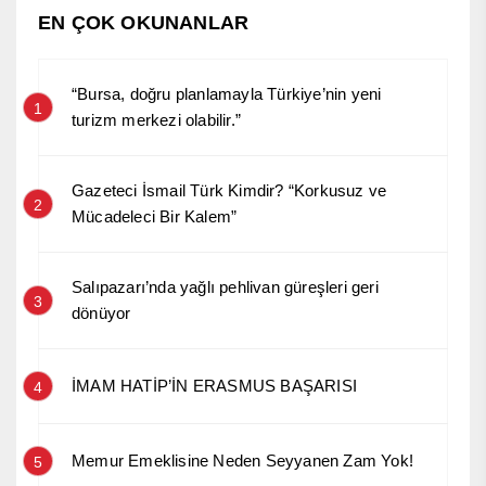
EN ÇOK OKUNANLAR
“Bursa, doğru planlamayla Türkiye’nin yeni
1
turizm merkezi olabilir.”
Gazeteci İsmail Türk Kimdir? “Korkusuz ve
2
Mücadeleci Bir Kalem”
Salıpazarı’nda yağlı pehlivan güreşleri geri
3
dönüyor
İMAM HATİP’İN ERASMUS BAŞARISI
4
Memur Emeklisine Neden Seyyanen Zam Yok!
5