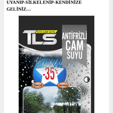
UYANI
P
-S
İLKELENİ
P
-KENDİNİZE
GELİN
İZ
…