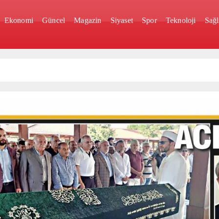
Ekonomi
Güncel
Magazin
Siyaset
Spor
Teknoloji
Sağl