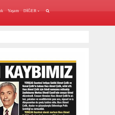
ık
Yaşam
DİĞER