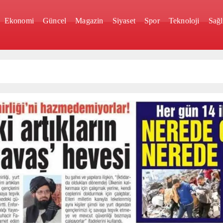
Ekonomi
Güncel
Magazin
Siyaset
Spor
Teknoloji
Sağl