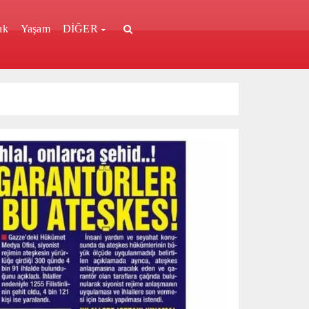
ık
Yaşam
DİĞER