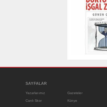
SAYFALAR
Yazarlarımız
Gazeteler
Canlı Skor
Künye