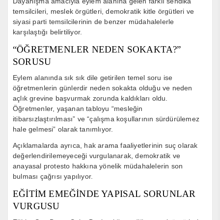
Dayanışma amacıyla eylem alanına gelen farklı sendika
temsilcileri, meslek örgütleri, demokratik kitle örgütleri ve
siyasi parti temsilcilerinin de benzer müdahalelerle
karşılaştığı belirtiliyor.
“ÖĞRETMENLER NEDEN SOKAKTA?”
SORUSU
Eylem alanında sık sık dile getirilen temel soru ise
öğretmenlerin günlerdir neden sokakta olduğu ve neden
açlık grevine başvurmak zorunda kaldıkları oldu.
Öğretmenler, yaşanan tabloyu “mesleğin
itibarsızlaştırılması” ve “çalışma koşullarının sürdürülemez
hale gelmesi” olarak tanımlıyor.
Açıklamalarda ayrıca, hak arama faaliyetlerinin suç olarak
değerlendirilemeyeceği vurgulanarak, demokratik ve
anayasal protesto hakkına yönelik müdahalelerin son
bulması çağrısı yapılıyor.
EĞİTİM EMEĞİNDE YAPISAL SORUNLAR
VURGUSU