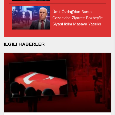
İş Birliği Adımı
Ümit Özdağ’dan Bursa
Cezaevine Ziyaret: Bozbey’le
Siyasi İklim Masaya Yatırıldı
İLGİLİ HABERLER