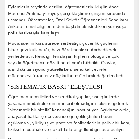
Eylemlerin seyrinde gerilim, öğretmenlerin iki gün önce
Madenci Anıtı
’na yürüyüş gerçekleştirme girişimi sırasında
tırmandı. Öğretmenler, Özel Sektör Öğretmenleri Sendikası
Ankara Temsilciliği önünden başlatmak istedikleri yürüyüşe
polis barikatıyla karşılaştı.
Müdahalenin kısa sürede sertleştiği, güvenlik güçlerinin
biber gazı kullandığı, bazı öğretmenlerin darbedilerek
yerlerde sürüklendiği, fenalaşan kişilerin olduğu ve çok
sayıda öğretmenin gözaltına alındığı bildirildi. Olaylar,
alandaki tansiyonu yükseltirken, sendikal çevreler
müdahaleyi “orantısız güç kullanımı” olarak değerlendirdi.
“SİSTEMATİK BASKI” ELEŞTİRİSİ
Öğretmen temsilcileri ve sendikal yapılar, son günlerde
yaşanan müdahalelerin münferit olmadığını, aksine giderek
“sistematik bir nitelik” kazandığını savunuyor. Açıklamalarda,
anayasal haklar çerçevesinde gerçekleştirilen basın
açıklaması, yürüyüş ve protesto faaliyetlerinin polis ablukası,
fiziksel müdahale ve gözaltılarla engellendiği ifade ediliyor.