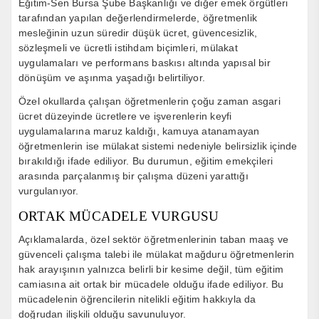
Eğitim-Sen Bursa Şube Başkanlığı
ve diğer emek örgütleri
tarafından yapılan değerlendirmelerde, öğretmenlik
mesleğinin uzun süredir düşük ücret, güvencesizlik,
sözleşmeli ve ücretli istihdam biçimleri, mülakat
uygulamaları ve performans baskısı altında yapısal bir
dönüşüm ve aşınma yaşadığı belirtiliyor.
Özel okullarda çalışan öğretmenlerin çoğu zaman asgari
ücret düzeyinde ücretlere ve işverenlerin keyfi
uygulamalarına maruz kaldığı, kamuya atanamayan
öğretmenlerin ise mülakat sistemi nedeniyle belirsizlik içinde
bırakıldığı ifade ediliyor. Bu durumun, eğitim emekçileri
arasında parçalanmış bir çalışma düzeni yarattığı
vurgulanıyor.
ORTAK MÜCADELE VURGUSU
Açıklamalarda, özel sektör öğretmenlerinin taban maaş ve
güvenceli çalışma talebi ile mülakat mağduru öğretmenlerin
hak arayışının yalnızca belirli bir kesime değil, tüm eğitim
camiasına ait ortak bir mücadele olduğu ifade ediliyor. Bu
mücadelenin öğrencilerin nitelikli eğitim hakkıyla da
doğrudan ilişkili olduğu savunuluyor.