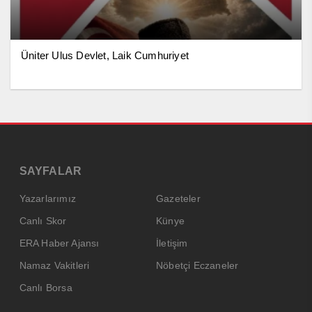
Üniter Ulus Devlet, Laik Cumhuriyet
SAYFALAR
Yazarlarımız
Gazeteler
Canlı Skor
Künye
ERA Haber Ajansı
İletişim
Namaz Vakitleri
Nöbetçi Eczaneler
Canlı Borsa