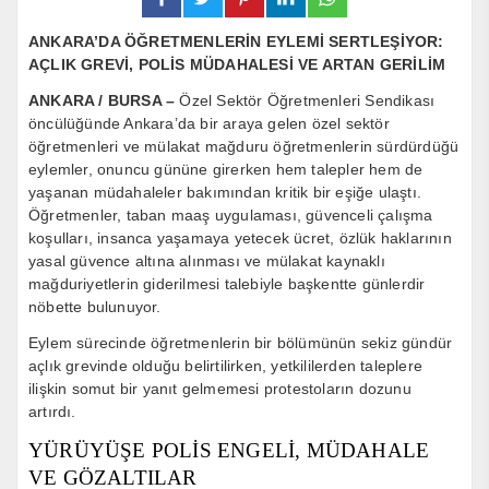
ANKARA’DA ÖĞRETMENLERİN EYLEMİ SERTLEŞİYOR:
AÇLIK GREVİ, POLİS MÜDAHALESİ VE ARTAN GERİLİM
ANKARA / BURSA –
Özel Sektör Öğretmenleri Sendikası
öncülüğünde Ankara’da bir araya gelen özel sektör
öğretmenleri ve mülakat mağduru öğretmenlerin sürdürdüğü
eylemler, onuncu gününe girerken hem talepler hem de
yaşanan müdahaleler bakımından kritik bir eşiğe ulaştı.
Öğretmenler, taban maaş uygulaması, güvenceli çalışma
koşulları, insanca yaşamaya yetecek ücret, özlük haklarının
yasal güvence altına alınması ve mülakat kaynaklı
mağduriyetlerin giderilmesi talebiyle başkentte günlerdir
nöbette bulunuyor.
Eylem sürecinde öğretmenlerin bir bölümünün sekiz gündür
açlık grevinde olduğu belirtilirken, yetkililerden taleplere
ilişkin somut bir yanıt gelmemesi protestoların dozunu
artırdı.
YÜRÜYÜŞE POLİS ENGELİ, MÜDAHALE
VE GÖZALTILAR