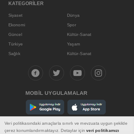
KATEGORİLER
Siyaset
Dünya
Ekonomi
Spor
Güncel
Kültür-Sanat
Türkiye
Yaşam
Sağlık
Kültür-Sanat
MOBİL UYGULAMALAR
Veri politikasındaki amaçlarla sınırlı ve mevzuata uygun şekilde
çerez konumlandırmaktayız. Detaylar için
veri politikamızı