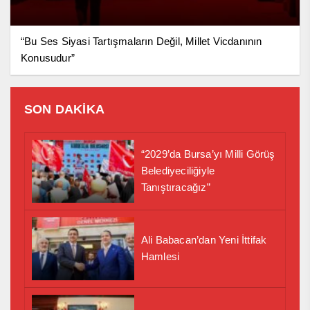
“Bu Ses Siyasi Tartışmaların Değil, Millet Vicdanının
Konusudur”
SON DAKİKA
“2029’da Bursa’yı Milli Görüş
Belediyeciliğiyle
Tanıştıracağız”
Ali Babacan’dan Yeni İttifak
Hamlesi