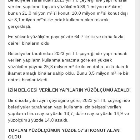
Belediyeler tarafından 2023 yılı III. çeyreğinde yapı ruhsatı
verilen yapıların toplam yüzölçümü 39,1 milyon m² iken;
bunun 21,0 milyon m²’si konut, 10,0 milyon m²’si konut dışı
ve 8,1 milyon m²’si ise ortak kullanım alanı olarak
gerçekleşti.
En yüksek yüzölçüm payı yüzde 64,7 ile iki ve daha fazla
daireli binaların oldu
Belediyeler tarafından 2023 yılı III. çeyreğinde yapı ruhsatı
verilen yapıların kullanma amacına göre en yüksek
yüzölçüm payına 25,3 milyon m² ile iki ve daha fazla daireli
ikamet amaçlı binalar sahip oldu. Bunu 3,5 milyon m² ile bir
daireli binalar izledi.
İZİN BELGESİ VERİLEN YAPILARIN YÜZÖLÇÜMÜ AZALDI
Bir önceki yılın aynı çeyreğine göre, 2023 yılı III. çeyreğinde
belediyeler tarafından yapı kullanma izin belgesi verilen
yapıların bina sayısı yüzde 13,7, daire sayısı yüzde 14,9 ve
yüzölçümü yüzde 14,0 azaldı.
TOPLAM YÜZÖLÇÜMÜN YÜZDE 57’SI KONUT ALANI
OLDU