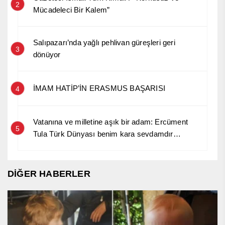
2
Mücadeleci Bir Kalem”
Salıpazarı’nda yağlı pehlivan güreşleri geri
3
dönüyor
İMAM HATİP’İN ERASMUS BAŞARISI
4
Vatanına ve milletine aşık bir adam: Ercüment
5
Tula Türk Dünyası benim kara sevdamdır…
DİĞER HABERLER