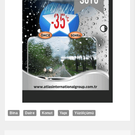
Bina
Daire
Konut
Yapı
Yüzölçümü