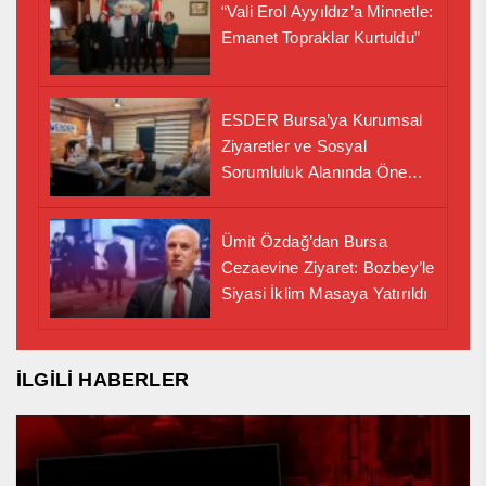
“Vali Erol Ayyıldız’a Minnetle:
Emanet Topraklar Kurtuldu”
ESDER Bursa’ya Kurumsal
Ziyaretler ve Sosyal
Sorumluluk Alanında Önemli
İş Birliği Adımı
Ümit Özdağ’dan Bursa
Cezaevine Ziyaret: Bozbey’le
Siyasi İklim Masaya Yatırıldı
İLGİLİ HABERLER