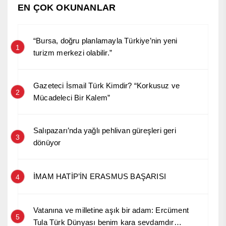
EN ÇOK OKUNANLAR
“Bursa, doğru planlamayla Türkiye’nin yeni
1
turizm merkezi olabilir.”
Gazeteci İsmail Türk Kimdir? “Korkusuz ve
2
Mücadeleci Bir Kalem”
Salıpazarı’nda yağlı pehlivan güreşleri geri
3
dönüyor
İMAM HATİP’İN ERASMUS BAŞARISI
4
Vatanına ve milletine aşık bir adam: Ercüment
5
Tula Türk Dünyası benim kara sevdamdır…