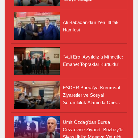
Ali Babacan’dan Yeni İttifak
Hamlesi
“Vali Erol Ayyıldız’a Minnetle:
Emanet Topraklar Kurtuldu”
ESDER Bursa’ya Kurumsal
Ziyaretler ve Sosyal
Sorumluluk Alanında Önemli
İş Birliği Adımı
Ümit Özdağ’dan Bursa
Cezaevine Ziyaret: Bozbey’le
Siyasi İklim Masaya Yatırıldı