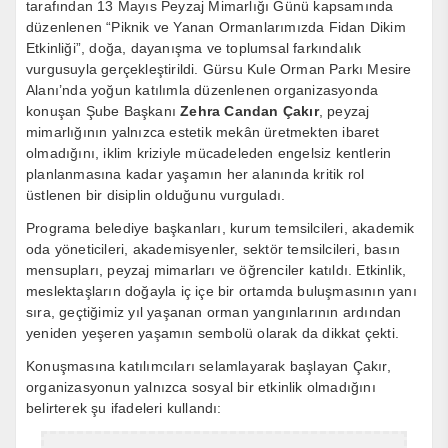
tarafından 13 Mayıs Peyzaj Mimarlığı Günü kapsamında
düzenlenen “Piknik ve Yanan Ormanlarımızda Fidan Dikim
Etkinliği”, doğa, dayanışma ve toplumsal farkındalık
vurgusuyla gerçekleştirildi. Gürsu Kule Orman Parkı Mesire
Alanı’nda yoğun katılımla düzenlenen organizasyonda
konuşan Şube Başkanı
Zehra Candan Çakır
, peyzaj
mimarlığının yalnızca estetik mekân üretmekten ibaret
olmadığını, iklim kriziyle mücadeleden engelsiz kentlerin
planlanmasına kadar yaşamın her alanında kritik rol
üstlenen bir disiplin olduğunu vurguladı.
Programa belediye başkanları, kurum temsilcileri, akademik
oda yöneticileri, akademisyenler, sektör temsilcileri, basın
mensupları, peyzaj mimarları ve öğrenciler katıldı. Etkinlik,
meslektaşların doğayla iç içe bir ortamda buluşmasının yanı
sıra, geçtiğimiz yıl yaşanan orman yangınlarının ardından
yeniden yeşeren yaşamın sembolü olarak da dikkat çekti.
Konuşmasına katılımcıları selamlayarak başlayan Çakır,
organizasyonun yalnızca sosyal bir etkinlik olmadığını
belirterek şu ifadeleri kullandı: