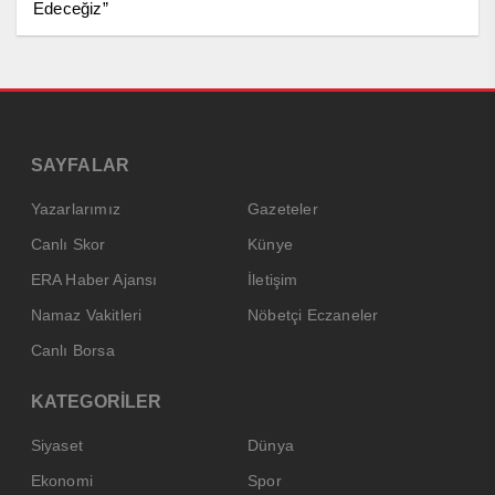
Edeceğiz”
SAYFALAR
Yazarlarımız
Gazeteler
Canlı Skor
Künye
ERA Haber Ajansı
İletişim
Namaz Vakitleri
Nöbetçi Eczaneler
Canlı Borsa
KATEGORİLER
Siyaset
Dünya
Ekonomi
Spor