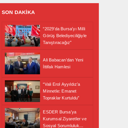
SON DAKİKA
“2029’da Bursa’yı Milli
Görüş Belediyeciliğiyle
Tanıştıracağız”
Ali Babacan’dan Yeni
İttifak Hamlesi
“Vali Erol Ayyıldız’a
Minnetle: Emanet
Topraklar Kurtuldu”
ESDER Bursa’ya
Kurumsal Ziyaretler ve
Sosyal Sorumluluk