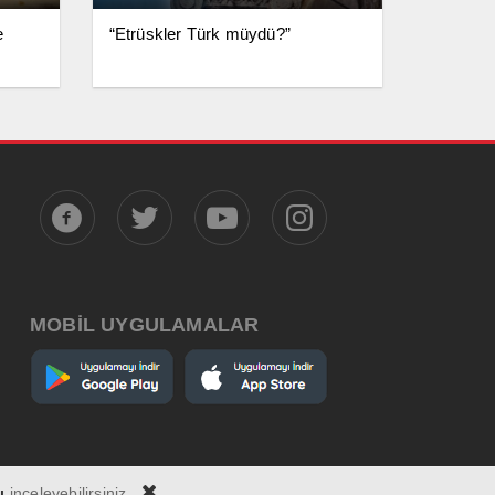
e
“Etrüskler Türk müydü?”
MOBİL UYGULAMALAR
ı
inceleyebilirsiniz.