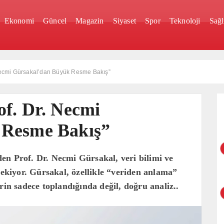
Ekonomi
Güncel
Magazin
Siyaset
Spor
Teknoloji
Sağl
 Necmi Gürsakal’dan Büyük Resme Bakış”
f. Dr. Necmi
 Resme Bakış”
en Prof. Dr. Necmi Gürsakal, veri bilimi ve
çekiyor. Gürsakal, özellikle “veriden anlama”
rin sadece toplandığında değil, doğru analiz..