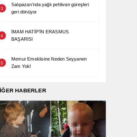
Salıpazarı’nda yağlı pehlivan güreşleri
3
geri dönüyor
İMAM HATİP’İN ERASMUS
4
BAŞARISI
Memur Emeklisine Neden Seyyanen
5
Zam Yok!
İĞER HABERLER