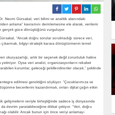
. Necmi Gürsakal, veri bilimi ve analitik alanındaki
veriden anlama” kavramını derinlemesine ele alarak, verilerin
nde gerçek güce dönüştüğünü vurguluyor.
Gürsakal, “Ancak doğru sorular sorulmadığı sürece veri,
 çıkarmak, bilgiyi stratejik karara dönüştürmenin temel
veri okuryazarlığı, artık bir seçenek değil zorunluluk haline
 yetiniyor. Oysa veri analizi, organizasyonların rekabet
karabilen kurumlar, geleceği şekillendirenler olacak,” şeklinde
 entegre edilmesi gerektiğini söylüyor. “Çocuklarımıza ve
düşünme becerilerini kazandırmak, onları dijital çağın etkin
k gelişmelerin veriyle birleştiğinde sadece iş dünyasında
a da devrim yaratabileceğine dikkat çekiyor. “Veri, doğru
nağı olabilir. Ancak bunun için önce veriyi anlamayı