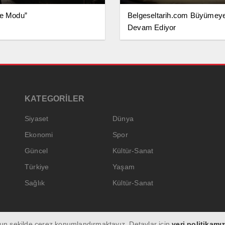
ge Modu”
Belgeseltarih.com Büyümey
Devam Ediyor
KATEGORİLER
Siyaset
Dünya
Ekonomi
Spor
Güncel
Kültür-Sanat
Türkiye
Yaşam
Sağlık
Kültür-Sanat
ygun şekilde çerez konumlandırmaktayız. Detaylar için
veri politikamız