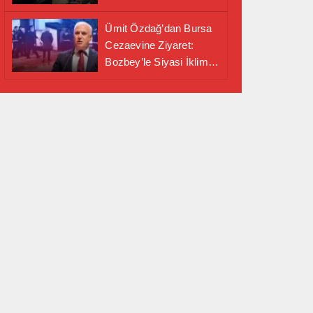
Alanında Önemli İş
Birliği Adımı
Ümit Özdağ’dan Bursa
Cezaevine Ziyaret:
Bozbey’le Siyasi İklim
Masaya Yatırıldı