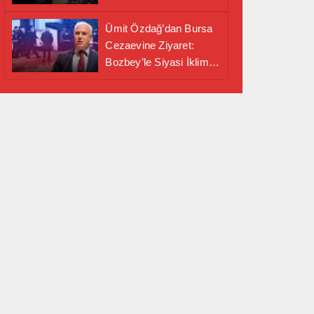
Alanında Önemli İş
Birliği Adımı
Ümit Özdağ’dan Bursa
Cezaevine Ziyaret:
Bozbey’le Siyasi İklim
Masaya Yatırıldı