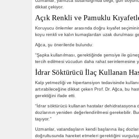
Uzmanlar, yalnızca susandığında değil, gün boyunc
dikkat çekiyor.
Açık Renkli ve Pamuklu Kıyafetle
Koruyucu önlemler arasında doğru kıyafet seçiminin 
koyu renkli ve kalın kumaşlardan uzak durulması ger
Ağca, şu önerilerde bulundu:
“Şapka kullanılması, gerektiğinde şemsiye ile güneş
tercih edilmesi vücudun daha rahat serinlemesine y
İdrar Söktürücü İlaç Kullanan Ha
Kalp yetmezliği ve hipertansiyon tedavisinde kullanıl
artırabileceğine dikkat çeken Prof. Dr. Ağca, bu ha
gerektiğini ifade etti.
“İdrar söktürücü kullanan hastalar dehidratasyona d
dozlarının yeniden değerlendirilmesi gerekebilir. B
taşıyor.”
Uzmanlar, vatandaşların kendi başlarına ilaç dozları
doğrultusunda hareket etmeleri gerektiğini vurguluy