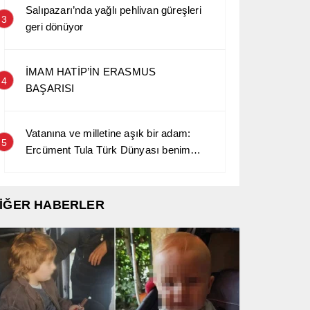
Salıpazarı’nda yağlı pehlivan güreşleri
3
geri dönüyor
İMAM HATİP’İN ERASMUS
4
BAŞARISI
Vatanına ve milletine aşık bir adam:
5
Ercüment Tula Türk Dünyası benim
kara sevdamdır…
İĞER HABERLER