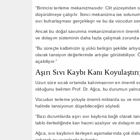
“Birincisi terleme mekanizmasıdır. Cilt yüzeyinden 
düşürülmeye çalışılır. İkinci mekanizma ise solunum
sıvı buharlaşması gerçekleşir ve bu da vücudun ser
Ancak bu doğal savunma mekanizmalarının önemli b
ve dolaşım sisteminin daha fazla çalışmak zorunda ka
“Bu süreçte kalbimizin iş yükü belirgin şekilde artıy
olarak tansiyon değerlerinde artışlar görülebiliyor. 
açabiliyor.”
Aşırı Sıvı Kaybı Kanı Koyulaştırı
Uzun süre sıcak ortamda kalınmasının en önemli son
olduğunu belirten Prof. Dr. Ağca, bu durumun yalnızc
Vücudun terleme yoluyla önemli miktarda su ve miner
halinde tansiyonun düşebileceğini söyledi.
“Bazı durumlarda aşırı sıvı kaybına bağlı olarak ta
tablo ilerlediğinde kan hacmi azalıyor ve dolaşım si
Ağca, sıvı kaybının ilerleyen aşamalarında çok daha
çekerek şu uyarılarda bulundu: