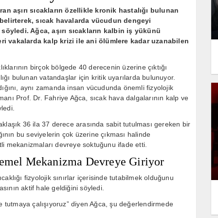
ıran aşırı sıcakların özellikle kronik hastalığı bulunan
u belirterek, sıcak havalarda vücudun dengeyi
söyledi. Ağca, aşırı sıcakların kalbin iş yükünü
ri vakalarda kalp krizi ile ani ölümlere kadar uzanabilen
klıklarının birçok bölgede 40 derecenin üzerine çıktığı
lığı bulunan vatandaşlar için kritik uyarılarda bulunuyor.
adığını, aynı zamanda insan vücudunda önemli fizyolojik
anı Prof. Dr. Fahriye Ağca, sıcak hava dalgalarının kalp ve
ledi.
klaşık 36 ila 37 derece arasında sabit tutulması gereken bir
ığının bu seviyelerin çok üzerine çıkması halinde
li mekanizmaları devreye soktuğunu ifade etti.
 Temel Mekanizma Devreye Giriyor
aklığı fizyolojik sınırlar içerisinde tutabilmek olduğunu
ının aktif hale geldiğini söyledi.
ede tutmaya çalışıyoruz” diyen Ağca, şu değerlendirmede