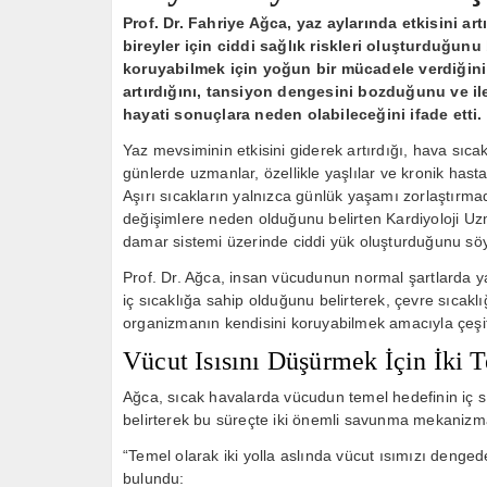
Prof. Dr. Fahriye Ağca, yaz aylarında etkisini art
bireyler için ciddi sağlık riskleri oluşturduğun
koruyabilmek için yoğun bir mücadele verdiğini 
artırdığını, tansiyon dengesini bozduğunu ve ile
hayati sonuçlara neden olabileceğini ifade etti.
Yaz mevsiminin etkisini giderek artırdığı, hava sıca
günlerde uzmanlar, özellikle yaşlılar ve kronik hasta
Aşırı sıcakların yalnızca günlük yaşamı zorlaştırm
değişimlere neden olduğunu belirten Kardiyoloji Uzm
damar sistemi üzerinde ciddi yük oluşturduğunu söy
Prof. Dr. Ağca, insan vücudunun normal şartlarda ya
iç sıcaklığa sahip olduğunu belirterek, çevre sıcakl
organizmanın kendisini koruyabilmek amacıyla çeşit
Vücut Isısını Düşürmek İçin İki
Ağca, sıcak havalarda vücudun temel hedefinin iç sıc
belirterek bu süreçte iki önemli savunma mekanizmas
“Temel olarak iki yolla aslında vücut ısımızı deng
bulundu: