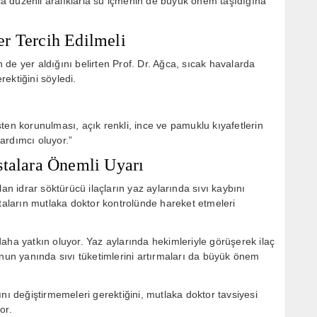
a düzenli aralıklarla su içmenin de büyük önem taşıdığına
r Tercih Edilmeli
de yer aldığını belirten Prof. Dr. Ağca, sıcak havalarda
ektiğini söyledi.
ten korunulması, açık renkli, ince ve pamuklu kıyafetlerin
ardımcı oluyor.”
stalara Önemli Uyarı
an idrar söktürücü ilaçların yaz aylarında sıvı kaybını
staların mutlaka doktor kontrolünde hareket etmeleri
aha yatkın oluyor. Yaz aylarında hekimleriyle görüşerek ilaç
unun yanında sıvı tüketimlerini artırmaları da büyük önem
nı değiştirmemeleri gerektiğini, mutlaka doktor tavsiyesi
or.