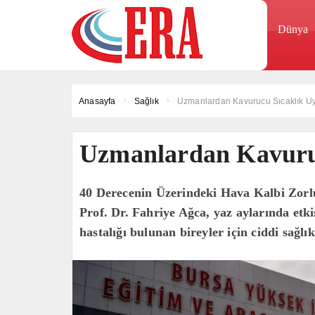
Dünya
Anasayfa
Sağlık
Uzmanlardan Kavurucu Sıcaklık Uy
Uzmanlardan Kavuruc
40 Derecenin Üzerindeki Hava Kalbi Zorlu
Prof. Dr. Fahriye Ağca, yaz aylarında etkis
hastalığı bulunan bireyler için ciddi sağlık 