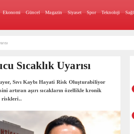
Ekonomi
Güncel
Magazin
Siyaset
Spor
Teknoloji
Sağl
arısı
u Sıcaklık Uyarısı
yor, Sıvı Kaybı Hayati Risk Oluşturabiliyor
ini artıran aşırı sıcakların özellikle kronik
riskleri..