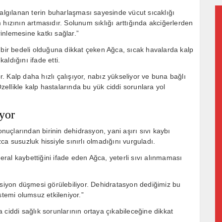
salgılanan terin buharlaşması sayesinde vücut sıcaklığı
 hızının artmasıdır. Solunum sıklığı arttığında akciğerlerden
inlemesine katkı sağlar.”
ir bedeli olduğuna dikkat çeken Ağca, sıcak havalarda kalp
ldığını ifade etti.
or. Kalp daha hızlı çalışıyor, nabız yükseliyor ve buna bağlı
Özellikle kalp hastalarında bu yük ciddi sorunlara yol
yor
uçlarından birinin dehidrasyon, yani aşırı sıvı kaybı
a susuzluk hissiyle sınırlı olmadığını vurguladı.
al kaybettiğini ifade eden Ağca, yeterli sıvı alınmaması
nsiyon düşmesi görülebiliyor. Dehidratasyon dediğimiz bu
stemi olumsuz etkileniyor.”
 ciddi sağlık sorunlarının ortaya çıkabileceğine dikkat