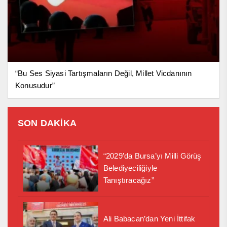
“Bu Ses Siyasi Tartışmaların Değil, Millet Vicdanının
Konusudur”
SON DAKİKA
“2029’da Bursa’yı Milli Görüş
Belediyeciliğiyle
Tanıştıracağız”
Ali Babacan’dan Yeni İttifak