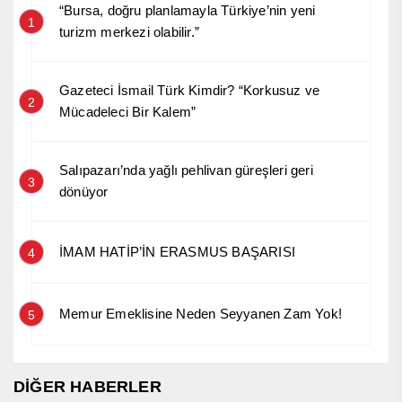
“Bursa, doğru planlamayla Türkiye’nin yeni
1
turizm merkezi olabilir.”
Gazeteci İsmail Türk Kimdir? “Korkusuz ve
2
Mücadeleci Bir Kalem”
Salıpazarı’nda yağlı pehlivan güreşleri geri
3
dönüyor
İMAM HATİP’İN ERASMUS BAŞARISI
4
Memur Emeklisine Neden Seyyanen Zam Yok!
5
DİĞER HABERLER