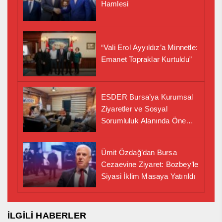
Hamlesi
“Vali Erol Ayyıldız’a Minnetle:
Emanet Topraklar Kurtuldu”
ESDER Bursa’ya Kurumsal
Ziyaretler ve Sosyal
Sorumluluk Alanında Önemli
İş Birliği Adımı
Ümit Özdağ’dan Bursa
Cezaevine Ziyaret: Bozbey’le
Siyasi İklim Masaya Yatırıldı
İLGİLİ HABERLER