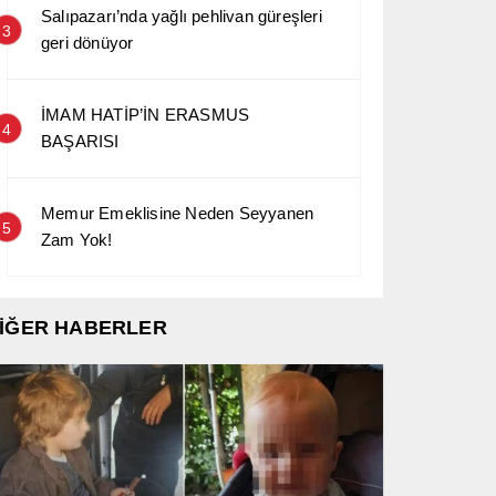
Salıpazarı’nda yağlı pehlivan güreşleri
3
geri dönüyor
İMAM HATİP’İN ERASMUS
4
BAŞARISI
Memur Emeklisine Neden Seyyanen
5
Zam Yok!
İĞER HABERLER