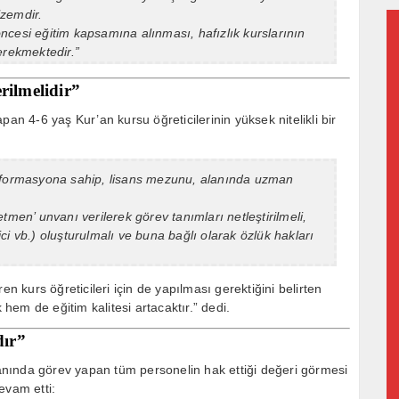
lzemdir.
ncesi eğitim kapsamına alınması, hafızlık kurslarının
erekmektedir.”
rilmelidir”
an 4-6 yaş Kur’an kursu öğreticilerinin yüksek nitelikli bir
k formasyona sahip, lisans mezunu, alanında uzman
tmen’ unvanı verilerek görev tanımları netleştirilmeli,
i vb.) oluşturulmalı ve buna bağlı olarak özlük hakları
en kurs öğreticileri için de yapılması gerektiğini belirten
em de eğitim kalitesi artacaktır.” dedi.
dır”
alanında görev yapan tüm personelin hak ettiği değeri görmesi
devam etti: