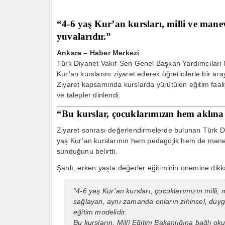
“4-6 yaş Kur’an kursları, milli ve manev
yuvalarıdır.”
Ankara – Haber Merkezi
Türk Diyanet Vakıf-Sen Genel Başkan Yardımcıları
Kur’an kurslarını ziyaret ederek öğreticilerle bir ara
Ziyaret kapsamında kurslarda yürütülen eğitim faaliye
ve talepler dinlendi.
“Bu kurslar, çocuklarımızın hem aklın
Ziyaret sonrası değerlendirmelerde bulunan Türk 
yaş Kur’an kurslarının hem pedagojik hem de mane
sunduğunu belirtti.
Şanlı, erken yaşta değerler eğitiminin önemine dikka
“4-6 yaş Kur’an kursları, çocuklarımızın milli,
sağlayan, aynı zamanda onların zihinsel, duygu
eğitim modelidir.
Bu kursların, Millî Eğitim Bakanlığına bağlı ok