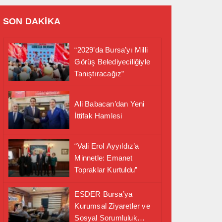
SON DAKİKA
“2029’da Bursa’yı Milli
Görüş Belediyeciliğiyle
Tanıştıracağız”
Ali Babacan’dan Yeni
İttifak Hamlesi
“Vali Erol Ayyıldız’a
Minnetle: Emanet
Topraklar Kurtuldu”
ESDER Bursa’ya
Kurumsal Ziyaretler ve
Sosyal Sorumluluk