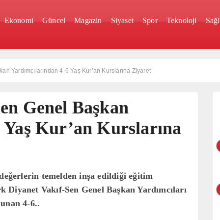
Ekonomi
Güncel
Magazin
Siyaset
Spor
Teknoloji
Sağl
an Yardımcılarından 4-6 Yaş Kur’an Kurslarına Ziyaret
Sen Genel Başkan
6 Yaş Kur’an Kurslarına
değerlerin temelden inşa edildiği eğitim
k Diyanet Vakıf-Sen Genel Başkan Yardımcıları
unan 4-6..