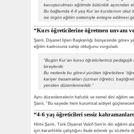
kavuşturulması eğitimde bütünlük açısından e
Bu bağlamda 4-6 yaş Kur’an kurslarının okul ö
ise örgün eğitim sistemiyle entegre edilmesi g
“Kurs öğreticilerine öğretmen unvanı ve
Şanlı, Diyanet İşleri Başkanlığı bünyesinde görev yap
eğitim kadrosuna sahip olduğunu vurguladı.
“Bugün Kur’an kursu öğreticilerimiz pedagoji
bireylerdir.
Bu nedenle bu görevi yürüten öğreticilere ‘öğre
kariyer basamakları (uzman öğretici, başöğretic
yeniden düzenlenmelidir.”
Aynı düzenlemelerin hafızlık ve temel dini eğitim ver
Şanlı, “Bu sayede hem kurumsal aidiyet güçlenecek h
“4-6 yaş öğreticileri sessiz kahramanlar
Hilmi Şanlı, Türk Diyanet Vakıf-Sen’in din eğitimi 
için kararlılıkla çalıştığını ifade ederek şu sözlerle 