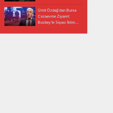
Alanında Önemli İş
Birliği Adımı
Ümit Özdağ’dan Bursa
Cezaevine Ziyaret:
Bozbey’le Siyasi İklim
Masaya Yatırıldı