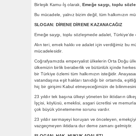
Birleşik Kamu-İş olarak,
Emeğe saygı, toplu sözleş
Bu mücadele, yalnız bizim değil, tüm halkımızın mü
SLOGAN: DİRENE DİRENE KAZANACAĞIZ
Emeğe saygı, toplu sözleşmede adalet, Türkiye’de eş
Alın teri, emek hakkı ve adalet için verdiğimiz bu m
mücadelesidir.
Coğrafyamızda emperyalist ülkelerin Orta Doğu ülk
ülkemizin birlik beraberlik ve bütünlük içinde herk
bir Türkiye özlemi tüm halkımızın isteğidir. Anayas
vatandaşına eşit hakları tanıdığı bir ortamda, eşitl
hiç bir girişimi Kabul etmeyeceğimizin de bilinmesini
23 yıldır tek başına ülkeyi yöneten bir iktidarın ülke
İşçisi, köylüsü, emeklisi, asgari ücretlisi ve memurl
çok büyük yönetememe sorunu vardır.
23 yıldır sermayeyi koruyan ve önceleyen, emekçiyi
vazgeçmeyen iktidara dur deme zamanı gelmiştir.
SLOGAN: HAK, HUKUK ADALET!