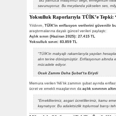
“Biz yalnızca maaşımızı değil, emeğimizin itiba
savunuyoruz. Bu meydanda yükselen ses, milyo
Yoksulluk Raporlarıyla TÜİK’e Tepki: “
Yıldırım,
TÜİK’in enflasyon verilerini güvenilir b
araştırmalarına dayalı güncel verileri paylaştı:
Açlık sınırı (Haziran 2025): 27.415 TL
Yoksulluk sınırı: 83.859 TL
“TÜİK’in makyajlı rakamlarıyla yapılan hesapl
alın terine dönüşmüştür. Enflasyonun altında e
mücadele ediyor.
Ocak Zammı Daha Şubat’ta Eriydi
Memura verilen %6’lık zammın şubat ayında enflasyon
ücret ve emekli maaşlarının da
açlık sınırının altı
“Emeklilerimiz, asgari ücretlilerimiz, kamu emek
kaynatıyor. Bu adaletsizlik toplumsal barışı teh