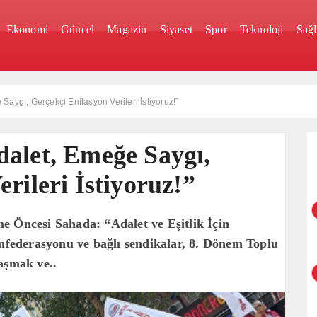
Ekonomi
Güncel
Magazin
Siyaset
Spor
Teknoloji
Sağl
aygı, Gerçekçi Enflasyon Verileri İstiyoruz!”
alet, Emeğe Saygı,
rileri İstiyoruz!”
e Öncesi Sahada: “Adalet ve Eşitlik İçin
ederasyonu ve bağlı sendikalar, 8. Dönem Toplu
aşmak ve..