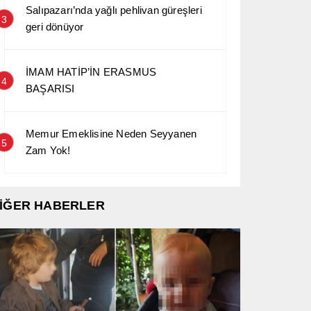
Salıpazarı’nda yağlı pehlivan güreşleri
3
geri dönüyor
İMAM HATİP’İN ERASMUS
4
BAŞARISI
Memur Emeklisine Neden Seyyanen
5
Zam Yok!
İĞER HABERLER