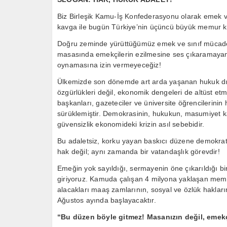
Biz Birleşik Kamu-İş Konfederasyonu olarak emek 
kavga ile bugün Türkiye’nin üçüncü büyük memur 
Doğru zeminde yürüttüğümüz emek ve sınıf mücadel
masasında emekçilerin ezilmesine ses çıkaramayan 
oynamasına izin vermeyeceğiz!
Ülkemizde son dönemde art arda yaşanan hukuk dışı
özgürlükleri değil, ekonomik dengeleri de altüst etmiş
başkanları, gazeteciler ve üniversite öğrencilerini
sürüklemiştir. Demokrasinin, hukukun, masumiyet ka
güvensizlik ekonomideki krizin asıl sebebidir.
Bu adaletsiz, korku yayan baskıcı düzene demokrat
hak değil; aynı zamanda bir vatandaşlık görevdir!
Emeğin yok sayıldığı, sermayenin öne çıkarıldığı b
giriyoruz. Kamuda çalışan 4 milyona yaklaşan mem
alacakları maaş zamlarının, sosyal ve özlük haklar
Ağustos ayında başlayacaktır.
“Bu düzen böyle gitmez! Masanızın değil, emekç