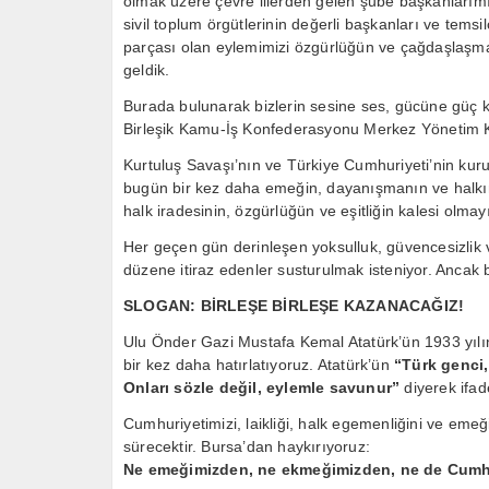
olmak üzere çevre illerden gelen şube başkanlarımız, 
sivil toplum örgütlerinin değerli başkanları ve temsi
parçası olan eylemimizi özgürlüğün ve çağdaşlaşma
geldik.
Burada bulunarak bizlerin sesine ses, gücüne güç k
Birleşik Kamu-İş Konfederasyonu Merkez Yönetim Ku
Kurtuluş Savaşı’nın ve Türkiye Cumhuriyeti’nin kuru
bugün bir kez daha emeğin, dayanışmanın ve halkın
halk iradesinin, özgürlüğün ve eşitliğin kalesi olma
Her geçen gün derinleşen yoksulluk, güvencesizlik v
düzene itiraz edenler susturulmak isteniyor. Ancak b
SLOGAN: BİRLEŞE BİRLEŞE KAZANACAĞIZ!
Ulu Önder Gazi Mustafa Kemal Atatürk’ün 1933 yılı
bir kez daha hatırlatıyoruz. Atatürk’ün
“Türk genci,
Onları sözle değil, eylemle savunur”
diyerek ifad
Cumhuriyetimizi, laikliği, halk egemenliğini ve eme
sürecektir. Bursa’dan haykırıyoruz:
Ne emeğimizden, ne ekmeğimizden, ne de Cumh