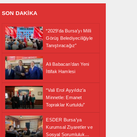
SON DAKİKA
“2029’da Bursa’yı Milli
Görüş Belediyeciliğiyle
Tanıştıracağız”
Ali Babacan’dan Yeni
İttifak Hamlesi
“Vali Erol Ayyıldız’a
Minnetle: Emanet
Topraklar Kurtuldu”
ESDER Bursa’ya
Kurumsal Ziyaretler ve
Sosyal Sorumluluk