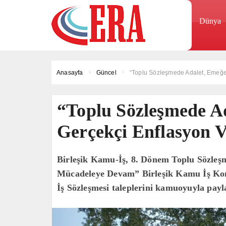
Dünya
Anasayfa
Güncel
“Toplu Sözleşmede Adalet, Emeğe S
“Toplu Sözleşmede Ad
Gerçekçi Enflasyon Ve
Birleşik Kamu-İş, 8. Dönem Toplu Sözleşm
Mücadeleye Devam” Birleşik Kamu İş Konf
İş Sözleşmesi taleplerini kamuoyuyla payl