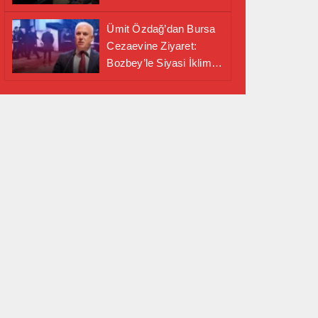
Alanında Önemli İş
Birliği Adımı
Ümit Özdağ’dan Bursa
Cezaevine Ziyaret:
Bozbey’le Siyasi İklim
Masaya Yatırıldı