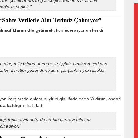
rını, çocuklarımızın geleceğini, toplumsal adaleti
nların sesidir.”
Sahte Verilerle Alın Terimiz Çalınıyor”
ulmadıklarını
dile getirerek, konfederasyonun kendi
amalar, milyonlarca memur ve işçinin cebinden çalınan
zilen ücretler yüzünden kamu çalışanları yoksullukla
 karşısında anlamını yitirdiğini ifade eden Yıldırım, asgari
nda kaldığını
hatırlattı:
çilerimiz aynı sofrada bir tas çorbayı bile zor
dit ediyor.”