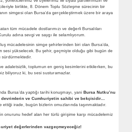
yöneticilerimiz ve üyelerimiz ile siyasi partilerimizin ve
lcileriyle birlikte, 8. Dönem Toplu Sözleşme sürecinin bir
nın simgesi olan Bursa’da gerçekleştirmek üzere bir araya
atan tüm mücadele dostlarımızı ve değerli Bursalıları
rulu adına sevgi ve saygı ile selamlıyorum.
luş mücadelesinin simge şehirlerinden biri olan Bursa’da,
 sesi yükselecek. Bu şehir, geçmişte olduğu gibi bugün de
yı sürdürmektedir.
e adaletsizlik, toplumun en geniş kesimlerini etkilerken, bu
iz biliyoruz ki, bu sesi susturamazlar.
nda Bursa’da yaptığı tarihi konuşmayı, yani
Bursa Nutku’nu
 devrimlerin ve Cumhuriyetin sahibi ve bekçisidir…
e ettiği irade, bugün bizlerin omuzlarında taşınmaktadır.
ğin onurunu hedef alan her türlü girişime karşı mücadelemiz
uriyet değerlerinden vazgeçmeyeceğiz!