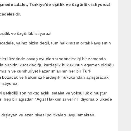
mede adalet, Türkiye’de eşitlik ve özgürlük istiyoruz!
cadelesidir.
itlik ve özgürlük istiyoruz!
ücadele, yalnız bizim değil, tüm halkımızın ortak kaygısının
eleri üzerinde savaş oyunlarını sahnelediği bir zamanda
esin birbirini kucakladığı, kardeşlik hukukunun egemen olduğu
amızın ve cumhuriyet kazanımlarının her bir Türk
iği bozacak ve halkımızı kardeşlik hukukundan ayrıştıracak
 istiyoruz.
yi getirdiği son nokta; açlık, sefalet ve yoksulluk olmuştur.
arı hep bir ağızdan “Açız! Hakkımızı verin!” diyorsa o ülkede
 dışlayan ve ezen siyasi politikaları uygulamaktan