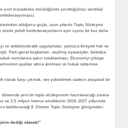
ve sınıf mücadelesi öncülüğünde yürüttüğümüz sendikal
konfederasyonuyuz.
esinden aldığımız güçle, uzun yılardır Toplu Sözleşme
sözde yetkili konfederasyonların aynı oyunu bir kez daha
 ve antidemokratik uygulamalar, yalnızca bireysel hak ve
tir. Parti genel başkanları, seçilmiş siyasetçiler, belediye
n hukuk normlarına aykırı tutuklanması; Ekonomiyi çöküşe
rinesinin ayaklar altına alınması ve hukuk sistemine
ik olarak karşı çıkmak, ses yükseltmek sadece anayasal bir
ir dönemde yeni bir toplu sözleşmenin hazırlanacağı sürece
ur ve 2,5 milyon memur emeklisinin 2026-2027 yıllarında
ının belirleneceği 8. Dönem Toplu Sözleşme görüşmeleri
inin dediği olacak!”