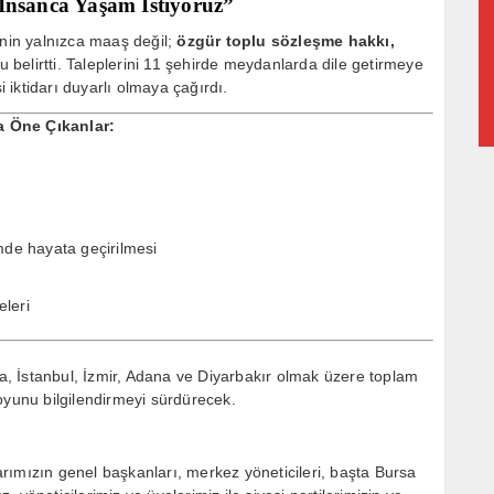
 İnsanca Yaşam İstiyoruz”
inin yalnızca maaş değil;
özgür toplu sözleşme hakkı,
 belirtti. Taleplerini 11 şehirde meydanlarda dile getirmeye
iktidarı duyarlı olmaya çağırdı.
a Öne Çıkanlar:
de hayata geçirilmesi
eleri
, İstanbul, İzmir, Adana ve Diyarbakır olmak üzere toplam
unu bilgilendirmeyi sürdürecek.
rımızın genel başkanları, merkez yöneticileri, başta Bursa