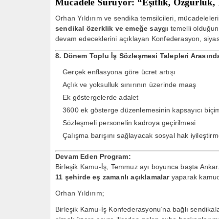
Mücadele Sürüyor: “Eşitlik, Özgürlük,
Orhan Yıldırım ve sendika temsilcileri, mücadeleler
sendikal özerklik ve emeğe saygı
temelli olduğunu
devam edeceklerini açıklayan Konfederasyon, siyasi 
8. Dönem Toplu İş Sözleşmesi Talepleri Arasınd
Gerçek enflasyona göre ücret artışı
Açlık ve yoksulluk sınırının üzerinde maaş
Ek göstergelerde adalet
3600 ek gösterge düzenlemesinin kapsayıcı biçim
Sözleşmeli personelin kadroya geçirilmesi
Çalışma barışını sağlayacak sosyal hak iyileştirm
Devam Eden Program:
Birleşik Kamu-İş, Temmuz ayı boyunca başta Ankara
11 şehirde eş zamanlı açıklamalar
yaparak kamuoy
Orhan Yıldırım;
Birleşik Kamu-İş Konfederasyonu’na bağlı sendikala