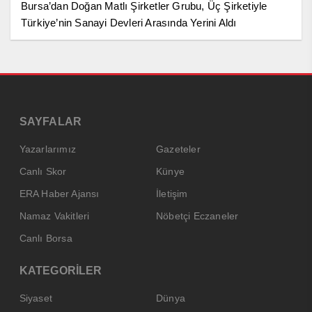
Bursa’dan Doğan Matlı Şirketler Grubu, Üç Şirketiyle
Türkiye’nin Sanayi Devleri Arasında Yerini Aldı
SAYFALAR
Yazarlarımız
Gazeteler
Canlı Skor
Künye
ERA Haber Ajansı
İletişim
Namaz Vakitleri
Nöbetçi Eczaneler
Canlı Borsa
KATEGORİLER
Siyaset
Dünya