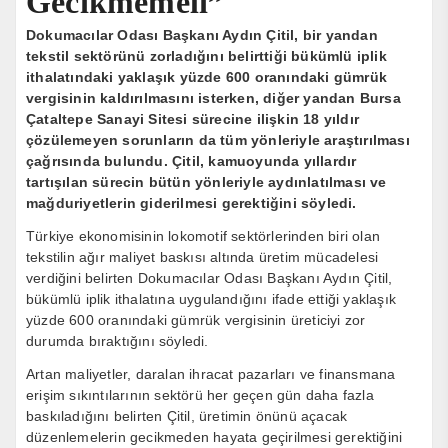
Gecikmemeli”
Dokumacılar Odası Başkanı Aydın Çitil, bir yandan
tekstil sektörünü zorladığını belirttiği bükümlü iplik
ithalatındaki yaklaşık yüzde 600 oranındaki gümrük
vergisinin kaldırılmasını isterken, diğer yandan Bursa
Çataltepe Sanayi Sitesi sürecine ilişkin 18 yıldır
çözülemeyen sorunların da tüm yönleriyle araştırılması
çağrısında bulundu. Çitil, kamuoyunda yıllardır
tartışılan sürecin bütün yönleriyle aydınlatılması ve
mağduriyetlerin giderilmesi gerektiğini söyledi.
Türkiye ekonomisinin lokomotif sektörlerinden biri olan
tekstilin ağır maliyet baskısı altında üretim mücadelesi
verdiğini belirten Dokumacılar Odası Başkanı Aydın Çitil,
bükümlü iplik ithalatına uygulandığını ifade ettiği yaklaşık
yüzde 600 oranındaki gümrük vergisinin üreticiyi zor
durumda bıraktığını söyledi.
Artan maliyetler, daralan ihracat pazarları ve finansmana
erişim sıkıntılarının sektörü her geçen gün daha fazla
baskıladığını belirten Çitil, üretimin önünü açacak
düzenlemelerin gecikmeden hayata geçirilmesi gerektiğini