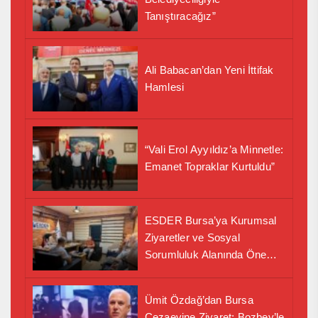
Tanıştıracağız”
Ali Babacan’dan Yeni İttifak
Hamlesi
“Vali Erol Ayyıldız’a Minnetle:
Emanet Topraklar Kurtuldu”
ESDER Bursa’ya Kurumsal
Ziyaretler ve Sosyal
Sorumluluk Alanında Önemli
İş Birliği Adımı
Ümit Özdağ’dan Bursa
Cezaevine Ziyaret: Bozbey’le