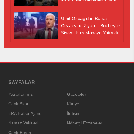
İş Birliği Adımı
Ümit Özdağ’dan Bursa
Cezaevine Ziyaret: Bozbey’le
Siyasi İklim Masaya Yatırıldı
SAYFALAR
Yazarlarımız
Gazeteler
Canlı Skor
Künye
ERA Haber Ajansı
İletişim
Namaz Vakitleri
Nöbetçi Eczaneler
Canlı Borsa