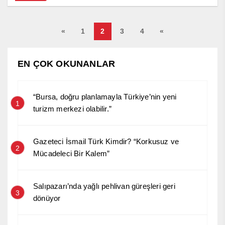
«
1
2
3
4
«
EN ÇOK OKUNANLAR
“Bursa, doğru planlamayla Türkiye’nin yeni
1
turizm merkezi olabilir.”
Gazeteci İsmail Türk Kimdir? “Korkusuz ve
2
Mücadeleci Bir Kalem”
Salıpazarı’nda yağlı pehlivan güreşleri geri
3
dönüyor