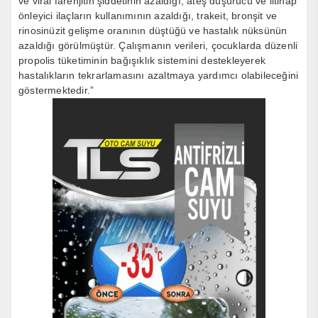
ve viral farenjitin şiddetinin azaldığı, ateş düşürücü ve iltihap
önleyici ilaçların kullanımının azaldığı, trakeit, bronşit ve
rinosinüzit gelişme oranının düştüğü ve hastalık nüksünün
azaldığı görülmüştür. Çalışmanın verileri, çocuklarda düzenli
propolis tüketiminin bağışıklık sistemini destekleyerek
hastalıkların tekrarlamasını azaltmaya yardımcı olabileceğini
göstermektedir.”