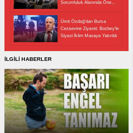
Sorumluluk Alanında Önemli
İş Birliği Adımı
Ümit Özdağ’dan Bursa
Cezaevine Ziyaret: Bozbey’le
Siyasi İklim Masaya Yatırıldı
İLGİLİ HABERLER