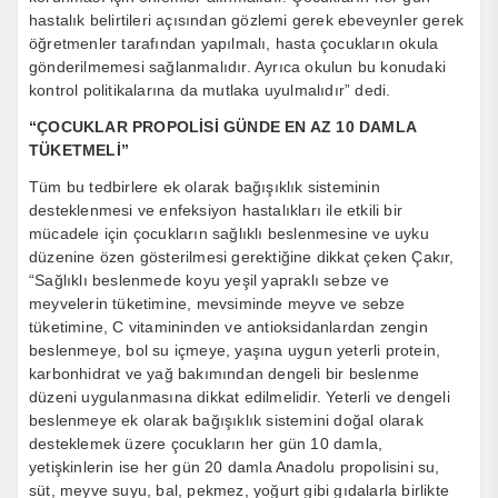
hastalık belirtileri açısından gözlemi gerek ebeveynler gerek
öğretmenler tarafından yapılmalı, hasta çocukların okula
gönderilmemesi sağlanmalıdır. Ayrıca okulun bu konudaki
kontrol politikalarına da mutlaka uyulmalıdır” dedi.
“ÇOCUKLAR PROPOLİSİ GÜNDE EN AZ 10 DAMLA
TÜKETMELİ”
Tüm bu tedbirlere ek olarak bağışıklık sisteminin
desteklenmesi ve enfeksiyon hastalıkları ile etkili bir
mücadele için çocukların sağlıklı beslenmesine ve uyku
düzenine özen gösterilmesi gerektiğine dikkat çeken Çakır,
“Sağlıklı beslenmede koyu yeşil yapraklı sebze ve
meyvelerin tüketimine, mevsiminde meyve ve sebze
tüketimine, C vitamininden ve antioksidanlardan zengin
beslenmeye, bol su içmeye, yaşına uygun yeterli protein,
karbonhidrat ve yağ bakımından dengeli bir beslenme
düzeni uygulanmasına dikkat edilmelidir. Yeterli ve dengeli
beslenmeye ek olarak bağışıklık sistemini doğal olarak
desteklemek üzere çocukların her gün 10 damla,
yetişkinlerin ise her gün 20 damla Anadolu propolisini su,
süt, meyve suyu, bal, pekmez, yoğurt gibi gıdalarla birlikte