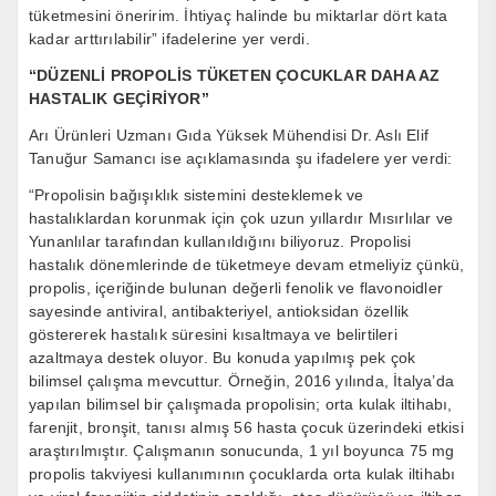
tüketmesini öneririm. İhtiyaç halinde bu miktarlar dört kata
kadar arttırılabilir” ifadelerine yer verdi.
“DÜZENLİ PROPOLİS TÜKETEN ÇOCUKLAR DAHA AZ
HASTALIK GEÇİRİYOR”
Arı Ürünleri Uzmanı Gıda Yüksek Mühendisi Dr. Aslı Elif
Tanuğur Samancı ise açıklamasında şu ifadelere yer verdi:
“Propolisin bağışıklık sistemini desteklemek ve
hastalıklardan korunmak için çok uzun yıllardır Mısırlılar ve
Yunanlılar tarafından kullanıldığını biliyoruz. Propolisi
hastalık dönemlerinde de tüketmeye devam etmeliyiz çünkü,
propolis, içeriğinde bulunan değerli fenolik ve flavonoidler
sayesinde antiviral, antibakteriyel, antioksidan özellik
göstererek hastalık süresini kısaltmaya ve belirtileri
azaltmaya destek oluyor. Bu konuda yapılmış pek çok
bilimsel çalışma mevcuttur. Örneğin, 2016 yılında, İtalya’da
yapılan bilimsel bir çalışmada propolisin; orta kulak iltihabı,
farenjit, bronşit, tanısı almış 56 hasta çocuk üzerindeki etkisi
araştırılmıştır. Çalışmanın sonucunda, 1 yıl boyunca 75 mg
propolis takviyesi kullanımının çocuklarda orta kulak iltihabı