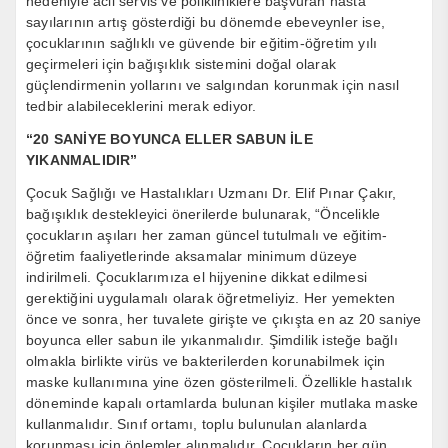
nedeniyle acil servis ve polikliniklere başvuran hasta
sayılarının artış gösterdiği bu dönemde ebeveynler ise,
çocuklarının sağlıklı ve güvende bir eğitim-öğretim yılı
geçirmeleri için bağışıklık sistemini doğal olarak
güçlendirmenin yollarını ve salgından korunmak için nasıl
tedbir alabileceklerini merak ediyor.
“20 SANİYE BOYUNCA ELLER SABUN İLE
YIKANMALIDIR”
Çocuk Sağlığı ve Hastalıkları Uzmanı Dr. Elif Pınar Çakır,
bağışıklık destekleyici önerilerde bulunarak, “Öncelikle
çocukların aşıları her zaman güncel tutulmalı ve eğitim-
öğretim faaliyetlerinde aksamalar minimum düzeye
indirilmeli. Çocuklarımıza el hijyenine dikkat edilmesi
gerektiğini uygulamalı olarak öğretmeliyiz. Her yemekten
önce ve sonra, her tuvalete girişte ve çıkışta en az 20 saniye
boyunca eller sabun ile yıkanmalıdır. Şimdilik isteğe bağlı
olmakla birlikte virüs ve bakterilerden korunabilmek için
maske kullanımına yine özen gösterilmeli. Özellikle hastalık
döneminde kapalı ortamlarda bulunan kişiler mutlaka maske
kullanmalıdır. Sınıf ortamı, toplu bulunulan alanlarda
korunması için önlemler alınmalıdır. Çocukların her gün