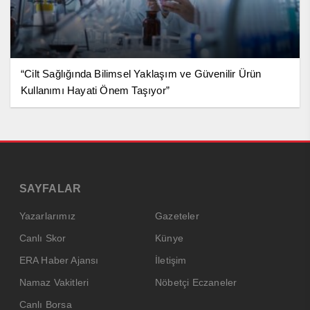
“Cilt Sağlığında Bilimsel Yaklaşım ve Güvenilir Ürün
Kullanımı Hayati Önem Taşıyor”
SAYFALAR
Yazarlarımız
Gazeteler
Canlı Skor
Künye
ERA Haber Ajansı
İletişim
Namaz Vakitleri
Nöbetçi Eczaneler
Canlı Borsa