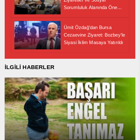
Sorumluluk Alanında Önemli
İş Birliği Adımı
Ümit Özdağ’dan Bursa
Cezaevine Ziyaret: Bozbey’le
Siyasi İklim Masaya Yatırıldı
İLGİLİ HABERLER