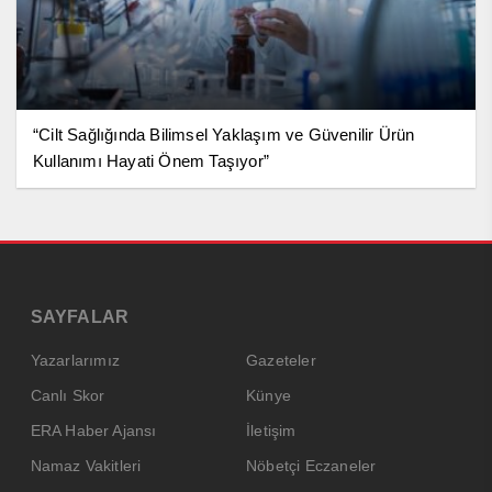
“Cilt Sağlığında Bilimsel Yaklaşım ve Güvenilir Ürün
Kullanımı Hayati Önem Taşıyor”
SAYFALAR
Yazarlarımız
Gazeteler
Canlı Skor
Künye
ERA Haber Ajansı
İletişim
Namaz Vakitleri
Nöbetçi Eczaneler