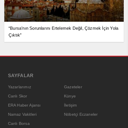
“Bursa’nın Sorunlarını Ertelemek Değil, Çözmek İçin Yola
Çıktık”
SAYFALAR
Yazarlarımız
Gazeteler
Canlı Skor
Künye
ERA Haber Ajansı
İletişim
Namaz Vakitleri
Nöbetçi Eczaneler
Canlı Borsa