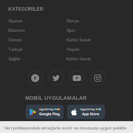
KATEGORİLER
Siyaset
Dünya
Ekonomi
Spor
Güncel
Kültür-Sanat
Türkiye
Yaşam
Sağlık
Kültür-Sanat
MOBİL UYGULAMALAR
Veri politikasındaki amaçlarla sınırlı ve mevzuata uygun şekilde