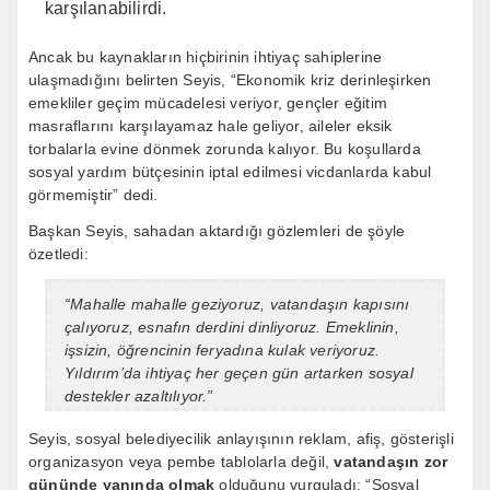
karşılanabilirdi.
Ancak bu kaynakların hiçbirinin ihtiyaç sahiplerine
ulaşmadığını belirten Seyis, “Ekonomik kriz derinleşirken
emekliler geçim mücadelesi veriyor, gençler eğitim
masraflarını karşılayamaz hale geliyor, aileler eksik
torbalarla evine dönmek zorunda kalıyor. Bu koşullarda
sosyal yardım bütçesinin iptal edilmesi vicdanlarda kabul
görmemiştir” dedi.
Başkan Seyis, sahadan aktardığı gözlemleri de şöyle
özetledi:
“Mahalle mahalle geziyoruz, vatandaşın kapısını
çalıyoruz, esnafın derdini dinliyoruz. Emeklinin,
işsizin, öğrencinin feryadına kulak veriyoruz.
Yıldırım’da ihtiyaç her geçen gün artarken sosyal
destekler azaltılıyor.”
Seyis, sosyal belediyecilik anlayışının reklam, afiş, gösterişli
organizasyon veya pembe tablolarla değil,
vatandaşın zor
gününde yanında olmak
olduğunu vurguladı: “Sosyal