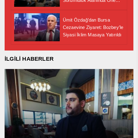
Sorumluluk Alanında Önemli
İş Birliği Adımı
Ümit Özdağ’dan Bursa
Cezaevine Ziyaret: Bozbey’le
Siyasi İklim Masaya Yatırıldı
İLGİLİ HABERLER