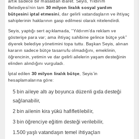
artık sadece bir masaldan ibaret. Seyis, Yıldırım
Belediyesi’nin tam
30 milyon liralık sosyal yardım
bütçesini iptal etmesini
, dar gelirli vatandaşların ve ihtiyaç
sahiplerinin haklarının gasp edilmesi olarak nitelendirdi.
Seyis, yaptığı sert açıklamada, “Yıldırım’da reklam ve
gösterişe para var; ama ihtiyaç sahibine gelince bütçe yok”
diyerek belediye yönetimini topa tuttu. Başkan Seyis, alınan
kararın sadece bütçe tasarrufu olmadığını, emeklinin,
öğrencinin, yetimin ve dar gelirli ailelerin yaşam desteğinin
elinden alındığını vurguladı.
İptal edilen
30 milyon liralık bütçe
, Seyis’in
hesaplamalarına göre:
5 bin aileye altı ay boyunca düzenli gıda desteği
sağlanabilir,
2 bin ailenin kira yükü hafifletilebilir,
3 bin öğrenciye eğitim desteği verilebilir,
1.500 yaşlı vatandaşın temel ihtiyaçları