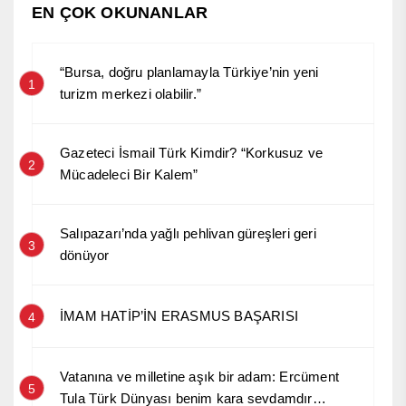
EN ÇOK OKUNANLAR
“Bursa, doğru planlamayla Türkiye’nin yeni
1
turizm merkezi olabilir.”
Gazeteci İsmail Türk Kimdir? “Korkusuz ve
2
Mücadeleci Bir Kalem”
Salıpazarı’nda yağlı pehlivan güreşleri geri
3
dönüyor
İMAM HATİP’İN ERASMUS BAŞARISI
4
Vatanına ve milletine aşık bir adam: Ercüment
5
Tula Türk Dünyası benim kara sevdamdır…