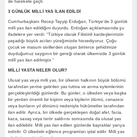
de harekete geçti.
3 GÜNLÜK MİLLİ YAS İLAN EDİLDİ
Cumhurbaşkanı Recep Tayyip Erdoğan, Türkiye’de 3 günlük
milli yas ilan edildiğini duyurdu. Erdoğan açıklamasında şu
ifadelere yer verdi: “Türkiye olarak Filistinli kardeşlerimizin
yaşadığı büyük acıları yüreğimizde hissediyoruz. Çoğu
çocuk ve masum sivillerden oluşan binlerce şehidimize
duyduğumuz saygının bir gereği olarak ülkemizde 3 günlük
millî yas ilan edilmiştir.”
MİLLİ YASTA NELER OLUR?
Ulusal yas veya milli yas, bir ülkenin halkının büyük bölümü
tarafından yerine getirilen yas tutma ve anma eylemlerinin
gerçekleştirildiği günlerdir. Bu günler; o ülkeden veya başka
bir yerden önemli bir kişinin veya kişilerin ölümü, cenazesi
veya bunların yıl dönümü nedeniyle hükûmetler tarafından
ilan edilir. Ayrıca, bir ülkede gerçekleşen doğal afet, facia,
kaza, savaş veya terör saldırısı sonrasında da ulusal yas
ilan edilebilir. Milli yas ilan edilen günlerde bayraklar yarıya
indirilir. O ülkedeki eğlence programları iptal edilir. Milli yas