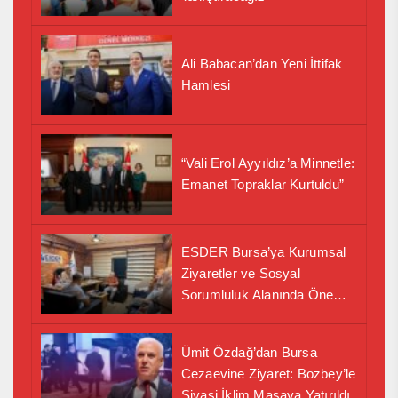
Ali Babacan’dan Yeni İttifak
Hamlesi
“Vali Erol Ayyıldız’a Minnetle:
Emanet Topraklar Kurtuldu”
ESDER Bursa’ya Kurumsal
Ziyaretler ve Sosyal
Sorumluluk Alanında Önemli
İş Birliği Adımı
Ümit Özdağ’dan Bursa
Cezaevine Ziyaret: Bozbey’le
Siyasi İklim Masaya Yatırıldı