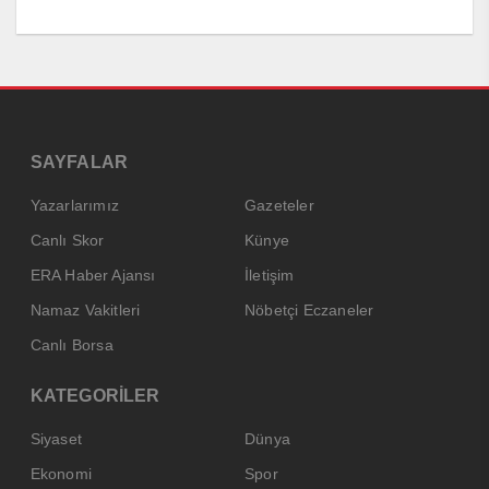
SAYFALAR
Yazarlarımız
Gazeteler
Canlı Skor
Künye
ERA Haber Ajansı
İletişim
Namaz Vakitleri
Nöbetçi Eczaneler
Canlı Borsa
KATEGORİLER
Siyaset
Dünya
Ekonomi
Spor