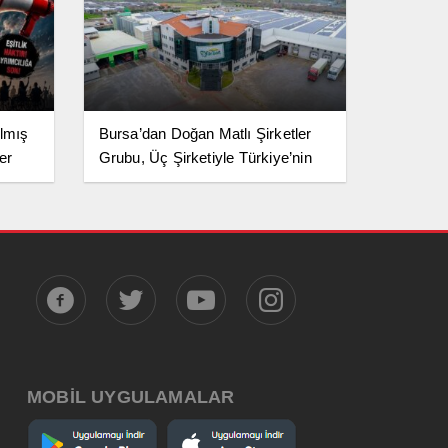
ılmış
Bursa’dan Doğan Matlı Şirketler
er
Grubu, Üç Şirketiyle Türkiye’nin
Sanayi Devleri Arasında Yerini Aldı
MOBİL UYGULAMALAR