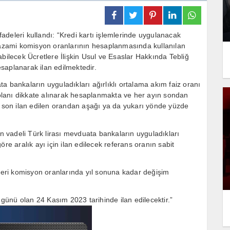
deleri kullandı: “Kredi kartı işlemlerinde uygulanacak
k azami komisyon oranlarının hesaplanmasında kullanılan
abilecek Ücretlere İlişkin Usul ve Esaslar Hakkında Tebliğ
saplanarak ilan edilmektedir.
a bankaların uyguladıkları ağırlıklı ortalama akım faiz oranı
k olanı dikkate alınarak hesaplanmakta ve her ayın sondan
n son ilan edilen orandan aşağı ya da yukarı yönde yüzde
 vadeli Türk lirası mevduata bankaların uyguladıkları
re aralık ayı için ilan edilecek referans oranın sabit
şyeri komisyon oranlarında yıl sonuna kadar değişim
ş günü olan 24 Kasım 2023 tarihinde ilan edilecektir.”