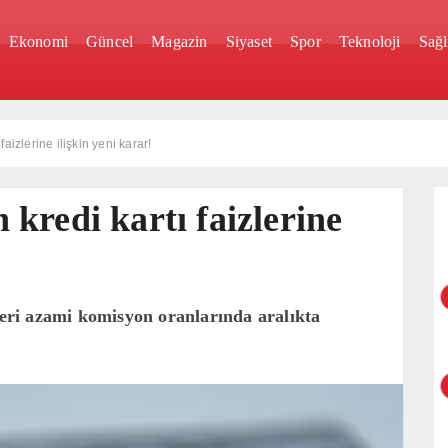
Ekonomi
Güncel
Magazin
Siyaset
Spor
Teknoloji
Sağl
aizlerine ilişkin yeni karar!
kredi kartı faizlerine
 yeri azami komisyon oranlarında aralıkta