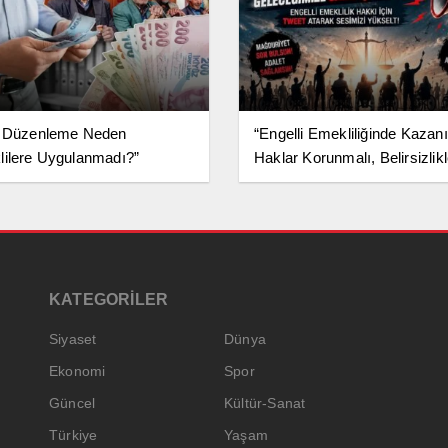
ı Düzenleme Neden
“Engelli Emekliliğinde Kazan
ilere Uygulanmadı?”
Haklar Korunmalı, Belirsizlikl
Son Bulmalı”
KATEGORİLER
Siyaset
Dünya
Ekonomi
Spor
Güncel
Kültür-Sanat
Türkiye
Yaşam