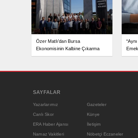
Özer Matlı’dan Bursa
“Ayn
Ekonomisinin Kalbine Çıkarma
Emekl
SAYFALAR
Yazarlarımız
Gazeteler
Canlı Skor
Künye
ERA Haber Ajansı
İletişim
Namaz Vakitleri
Nöbetçi Eczaneler