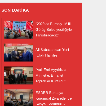
SON DAKİKA
“2029’da Bursa’yı Milli
Görüş Belediyeciliğiyle
Tanıştıracağız”
Ali Babacan’dan Yeni
İttifak Hamlesi
“Vali Erol Ayyıldız’a
Minnetle: Emanet
Topraklar Kurtuldu”
ESDER Bursa’ya
Kurumsal Ziyaretler ve
Sosyal Sorumluluk