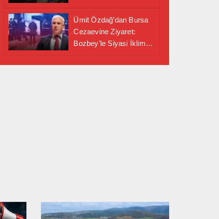
Alanında Önemli İş
Birliği Adımı
Ümit Özdağ’dan Bursa
Cezaevine Ziyaret:
Bozbey’le Siyasi İklim
Masaya Yatırıldı