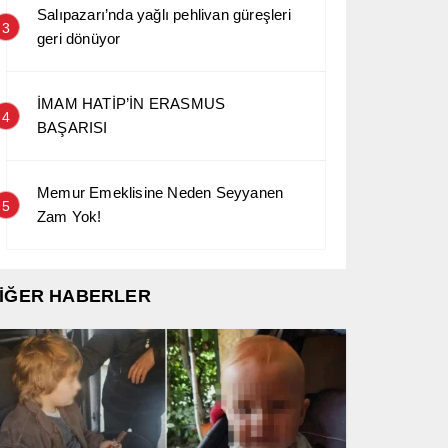
Salıpazarı’nda yağlı pehlivan güreşleri
3
geri dönüyor
İMAM HATİP’İN ERASMUS
4
BAŞARISI
Memur Emeklisine Neden Seyyanen
5
Zam Yok!
İĞER HABERLER