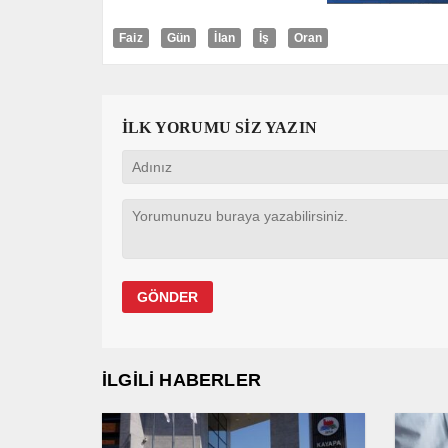
Faiz
Gün
İlan
İş
Oran
İLK YORUMU SİZ YAZIN
İLGİLİ HABERLER