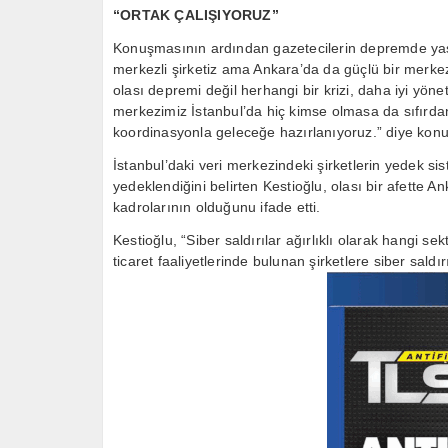
“ORTAK ÇALIŞIYORUZ”
Konuşmasının ardından gazetecilerin depremde yaşan
merkezli şirketiz ama Ankara’da da güçlü bir merkez
olası depremi değil herhangi bir krizi, daha iyi yöne
merkezimiz İstanbul’da hiç kimse olmasa da sıfırdan y
koordinasyonla geleceğe hazırlanıyoruz.” diye konu
İstanbul’daki veri merkezindeki şirketlerin yedek sis
yedeklendiğini belirten Kestioğlu, olası bir afette 
kadrolarının olduğunu ifade etti.
Kestioğlu, “Siber saldırılar ağırlıklı olarak hangi se
ticaret faaliyetlerinde bulunan şirketlere siber saldır