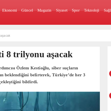
Ekonomi
Güncel
Magazin
Siyaset
Spor
Teknoloji
Sağl
u aşacak
ti 8 trilyonu aşacak
ımcısı Özlem Kestioğlu, siber suçların
nın beklendiğini belirterek, Türkiye’de her 3
kleştiğini bildirdi.