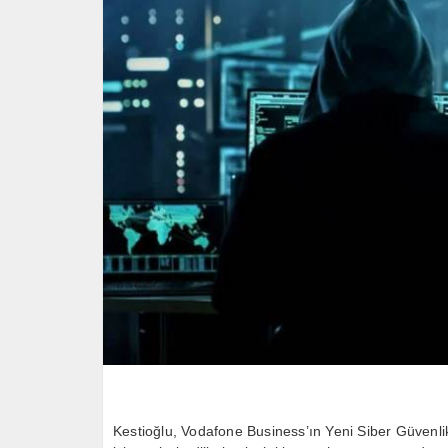
Kestioğlu, Vodafone Business’ın Yeni Siber Güvenl