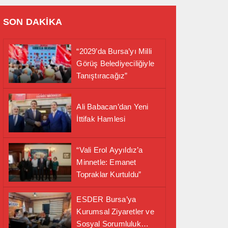
SON DAKİKA
“2029’da Bursa’yı Milli
Görüş Belediyeciliğiyle
Tanıştıracağız”
Ali Babacan’dan Yeni
İttifak Hamlesi
“Vali Erol Ayyıldız’a
Minnetle: Emanet
Topraklar Kurtuldu”
ESDER Bursa’ya
Kurumsal Ziyaretler ve
Sosyal Sorumluluk