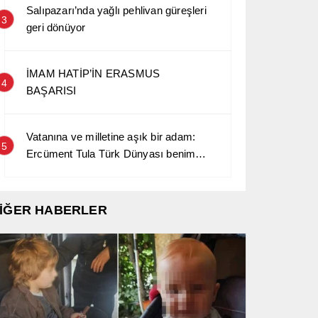
Salıpazarı’nda yağlı pehlivan güreşleri
3
geri dönüyor
İMAM HATİP’İN ERASMUS
4
BAŞARISI
Vatanına ve milletine aşık bir adam:
5
Ercüment Tula Türk Dünyası benim
kara sevdamdır…
İĞER HABERLER