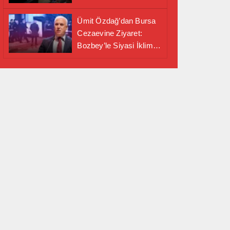
Alanında Önemli İş
Birliği Adımı
Ümit Özdağ’dan Bursa
Cezaevine Ziyaret:
Bozbey’le Siyasi İklim
Masaya Yatırıldı