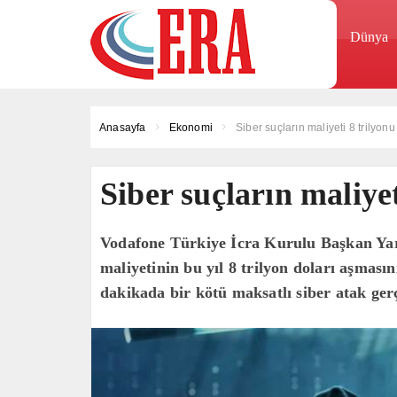
Dünya
Anasayfa
Ekonomi
Siber suçların maliyeti 8 trilyon
Siber suçların maliye
Vodafone Türkiye İcra Kurulu Başkan Yard
maliyetinin bu yıl 8 trilyon doları aşması
dakikada bir kötü maksatlı siber atak gerçe