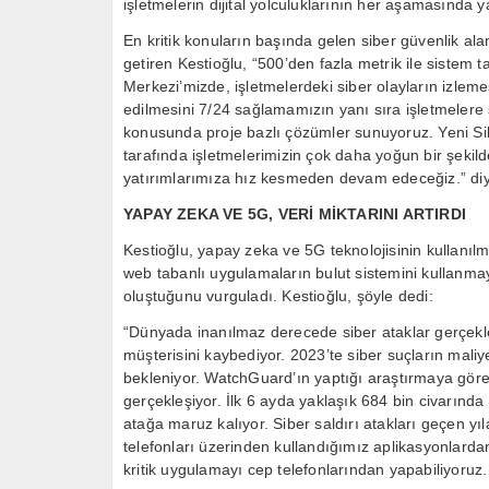
işletmelerin dijital yolculuklarının her aşamasında y
En kritik konuların başında gelen siber güvenlik alanı
getiren Kestioğlu, “500’den fazla metrik ile sistem
Merkezi’mizde, işletmelerdeki siber olayların izlem
edilmesini 7/24 sağlamamızın yanı sıra işletmelere s
konusunda proje bazlı çözümler sunuyoruz. Yeni Si
tarafında işletmelerimizin çok daha yoğun bir şek
yatırımlarımıza hız kesmeden devam edeceğiz.” di
YAPAY ZEKA VE 5G, VERİ MİKTARINI ARTIRDI
Kestioğlu, yapay zeka ve 5G teknolojisinin kullanılm
web tabanlı uygulamaların bulut sistemini kullanmay
oluştuğunu vurguladı. Kestioğlu, şöyle dedi:
“Dünyada inanılmaz derecede siber ataklar gerçekle
müşterisini kaybediyor. 2023’te siber suçların maliye
bekleniyor. WatchGuard’ın yaptığı araştırmaya göre,
gerçekleşiyor. İlk 6 ayda yaklaşık 684 bin civarında
atağa maruz kalıyor. Siber saldırı atakları geçen y
telefonları üzerinden kullandığımız aplikasyonlard
kritik uygulamayı cep telefonlarından yapabiliyoruz.