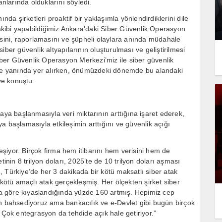
anlarında olduklarını söyledi.
nda şirketleri proaktif bir yaklaşımla yönlendirdiklerini dile
 takibi yapabildiğimiz Ankara’daki Siber Güvenlik Operasyon
esini, raporlamasını ve şüpheli olaylara anında müdahale
iber güvenlik altyapılarının oluşturulması ve geliştirilmesi
ber Güvenlik Operasyon Merkezi’miz ile siber güvenlik
ilde yanında yer alırken, önümüzdeki dönemde bu alandaki
ye konuştu.
aya başlanmasıyla veri miktarının arttığına işaret ederek,
a başlamasıyla etkileşimin arttığını ve güvenlik açığı
şiyor. Birçok firma hem itibarını hem verisini hem de
tinin 8 trilyon doları, 2025’te de 10 trilyon doları aşması
 Türkiye’de her 3 dakikada bir kötü maksatlı siber atak
 kötü amaçlı atak gerçekleşmiş. Her ölçekten şirket siber
ıla göre kıyaslandığında yüzde 160 artmış. Hepimiz cep
an bahsediyoruz ama bankacılık ve e-Devlet gibi bugün birçok
 Çok entegrasyon da tehdide açık hale getiriyor.”