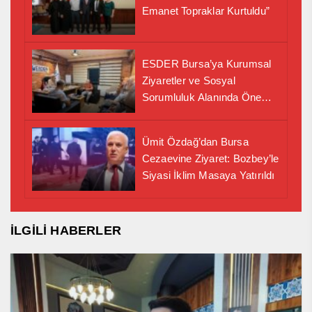
Emanet Topraklar Kurtuldu”
ESDER Bursa’ya Kurumsal
Ziyaretler ve Sosyal
Sorumluluk Alanında Önemli
İş Birliği Adımı
Ümit Özdağ’dan Bursa
Cezaevine Ziyaret: Bozbey’le
Siyasi İklim Masaya Yatırıldı
İLGİLİ HABERLER