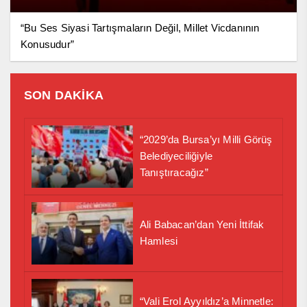
“Bu Ses Siyasi Tartışmaların Değil, Millet Vicdanının
Konusudur”
SON DAKİKA
“2029’da Bursa’yı Milli Görüş
Belediyeciliğiyle
Tanıştıracağız”
Ali Babacan’dan Yeni İttifak
Hamlesi
“Vali Erol Ayyıldız’a Minnetle: