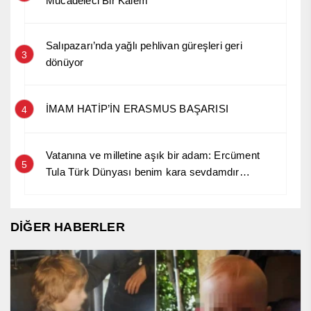
Mücadeleci Bir Kalem”
Salıpazarı’nda yağlı pehlivan güreşleri geri
3
dönüyor
İMAM HATİP’İN ERASMUS BAŞARISI
4
Vatanına ve milletine aşık bir adam: Ercüment
5
Tula Türk Dünyası benim kara sevdamdır…
DİĞER HABERLER