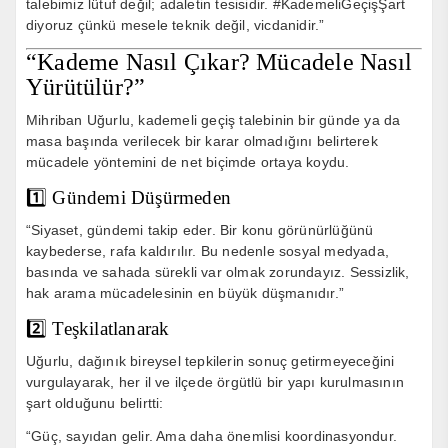
talebimiz lütuf değil; adaletin tesisidir. #KademeliGeçişŞart
diyoruz çünkü mesele teknik değil, vicdanidir.”
“Kademe Nasıl Çıkar? Mücadele Nasıl
Yürütülür?”
Mihriban Uğurlu, kademeli geçiş talebinin bir günde ya da
masa başında verilecek bir karar olmadığını belirterek
mücadele yöntemini de net biçimde ortaya koydu.
1️⃣ Gündemi Düşürmeden
“Siyaset, gündemi takip eder. Bir konu görünürlüğünü
kaybederse, rafa kaldırılır. Bu nedenle sosyal medyada,
basında ve sahada sürekli var olmak zorundayız. Sessizlik,
hak arama mücadelesinin en büyük düşmanıdır.”
2️⃣ Teşkilatlanarak
Uğurlu, dağınık bireysel tepkilerin sonuç getirmeyeceğini
vurgulayarak, her il ve ilçede örgütlü bir yapı kurulmasının
şart olduğunu belirtti:
“Güç, sayıdan gelir. Ama daha önemlisi koordinasyondur.