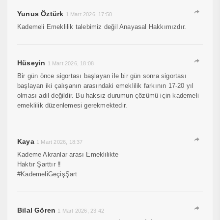
Yunus Öztürk
1 Mart 2026, 17:50
Kademeli Emeklilik talebimiz değil Anayasal Hakkımızdır.
Hüseyin
1 Mart 2026, 18:08
Bir gün önce sigortası başlayan ile bir gün sonra sigortası
başlayan iki çalışanın arasındaki emeklilik farkının 17-20 yıl
olması adil değildir. Bu haksız durumun çözümü için kademeli
emeklilik düzenlemesi gerekmektedir.
Kaya
1 Mart 2026, 18:37
Kademe Akranlar arası Emeklilikte
Haktır Şarttır ‼️
#KademeliGeçişŞart
Bilal Gören
1 Mart 2026, 23:42