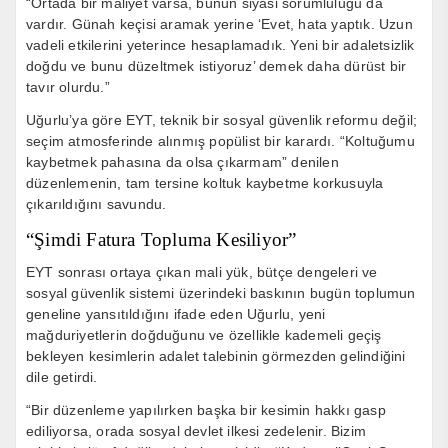
“Ortada bir maliyet varsa, bunun siyasi sorumluluğu da
vardır. Günah keçisi aramak yerine ‘Evet, hata yaptık. Uzun
vadeli etkilerini yeterince hesaplamadık. Yeni bir adaletsizlik
doğdu ve bunu düzeltmek istiyoruz’ demek daha dürüst bir
tavır olurdu.”
Uğurlu’ya göre EYT, teknik bir sosyal güvenlik reformu değil;
seçim atmosferinde alınmış popülist bir karardı. “Koltuğumu
kaybetmek pahasına da olsa çıkarmam” denilen
düzenlemenin, tam tersine koltuk kaybetme korkusuyla
çıkarıldığını savundu.
“Şimdi Fatura Topluma Kesiliyor”
EYT sonrası ortaya çıkan mali yük, bütçe dengeleri ve
sosyal güvenlik sistemi üzerindeki baskının bugün toplumun
geneline yansıtıldığını ifade eden Uğurlu, yeni
mağduriyetlerin doğduğunu ve özellikle kademeli geçiş
bekleyen kesimlerin adalet talebinin görmezden gelindiğini
dile getirdi.
“Bir düzenleme yapılırken başka bir kesimin hakkı gasp
ediliyorsa, orada sosyal devlet ilkesi zedelenir. Bizim