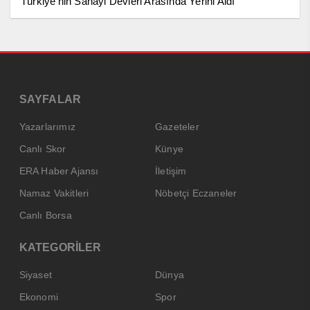
Türkiye’nin Sanayi Devleri Arasında Yerini Aldı
SAYFALAR
Yazarlarımız
Gazeteler
Canlı Skor
Künye
ERA Haber Ajansı
İletişim
Namaz Vakitleri
Nöbetçi Eczaneler
Canlı Borsa
KATEGORİLER
Siyaset
Dünya
Ekonomi
Spor