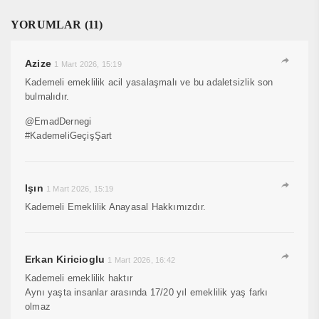
YORUMLAR (11)
Azize
1 Mart 2026, 15:19
Kademeli emeklilik acil yasalaşmalı ve bu adaletsizlik son
bulmalıdır.
@EmadDernegi
#KademeliGeçişŞart
Işın
1 Mart 2026, 15:19
Kademeli Emeklilik Anayasal Hakkımızdır.
Erkan Kiricioglu
1 Mart 2026, 16:42
Kademeli emeklilik haktır
Aynı yaşta insanlar arasında 17/20 yıl emeklilik yaş farkı
olmaz