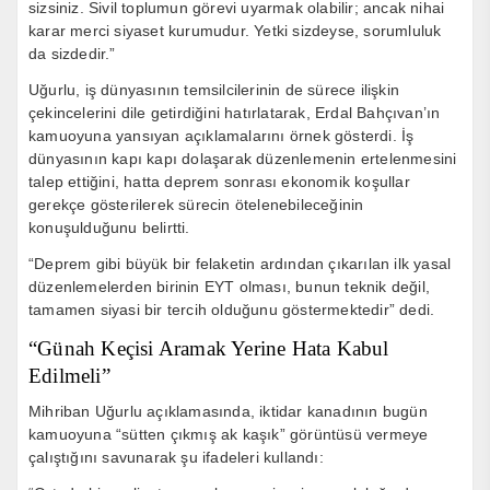
sizsiniz. Sivil toplumun görevi uyarmak olabilir; ancak nihai
karar merci siyaset kurumudur. Yetki sizdeyse, sorumluluk
da sizdedir.”
Uğurlu, iş dünyasının temsilcilerinin de sürece ilişkin
çekincelerini dile getirdiğini hatırlatarak,
Erdal Bahçıvan
’ın
kamuoyuna yansıyan açıklamalarını örnek gösterdi. İş
dünyasının kapı kapı dolaşarak düzenlemenin ertelenmesini
talep ettiğini, hatta deprem sonrası ekonomik koşullar
gerekçe gösterilerek sürecin ötelenebileceğinin
konuşulduğunu belirtti.
“Deprem gibi büyük bir felaketin ardından çıkarılan ilk yasal
düzenlemelerden birinin EYT olması, bunun teknik değil,
tamamen siyasi bir tercih olduğunu göstermektedir” dedi.
“Günah Keçisi Aramak Yerine Hata Kabul
Edilmeli”
Mihriban Uğurlu açıklamasında, iktidar kanadının bugün
kamuoyuna “sütten çıkmış ak kaşık” görüntüsü vermeye
çalıştığını savunarak şu ifadeleri kullandı: