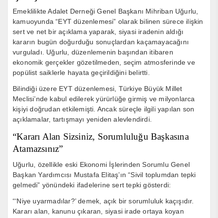
Emeklilikte Adalet Derneği Genel Başkanı Mihriban Uğurlu,
kamuoyunda “EYT düzenlemesi” olarak bilinen sürece ilişkin
sert ve net bir açıklama yaparak, siyasi iradenin aldığı
kararın bugün doğurduğu sonuçlardan kaçamayacağını
vurguladı. Uğurlu, düzenlemenin başından itibaren
ekonomik gerçekler gözetilmeden, seçim atmosferinde ve
popülist saiklerle hayata geçirildiğini belirtti.
Bilindiği üzere EYT düzenlemesi,
Türkiye Büyük Millet
Meclisi
’nde kabul edilerek yürürlüğe girmiş ve milyonlarca
kişiyi doğrudan etkilemişti. Ancak süreçle ilgili yapılan son
açıklamalar, tartışmayı yeniden alevlendirdi.
“Kararı Alan Sizsiniz, Sorumluluğu Başkasına
Atamazsınız”
Uğurlu, özellikle eski Ekonomi İşlerinden Sorumlu Genel
Başkan Yardımcısı
Mustafa Elitaş
’ın “Sivil toplumdan tepki
gelmedi” yönündeki ifadelerine sert tepki gösterdi:
“‘Niye uyarmadılar?’ demek, açık bir sorumluluk kaçışıdır.
Kararı alan, kanunu çıkaran, siyasi irade ortaya koyan