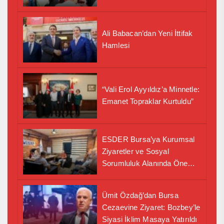
Ali Babacan’dan Yeni İttifak
Hamlesi
“Vali Erol Ayyıldız’a Minnetle:
Emanet Topraklar Kurtuldu”
ESDER Bursa’ya Kurumsal
Ziyaretler ve Sosyal
Sorumluluk Alanında Önemli
İş Birliği Adımı
Ümit Özdağ’dan Bursa
Cezaevine Ziyaret: Bozbey’le
Siyasi İklim Masaya Yatırıldı