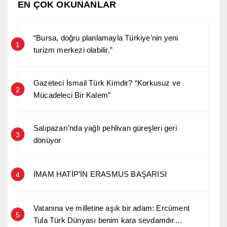
EN ÇOK OKUNANLAR
“Bursa, doğru planlamayla Türkiye’nin yeni
1
turizm merkezi olabilir.”
Gazeteci İsmail Türk Kimdir? “Korkusuz ve
2
Mücadeleci Bir Kalem”
Salıpazarı’nda yağlı pehlivan güreşleri geri
3
dönüyor
İMAM HATİP’İN ERASMUS BAŞARISI
4
Vatanına ve milletine aşık bir adam: Ercüment
5
Tula Türk Dünyası benim kara sevdamdır…