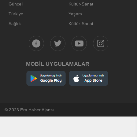
Güncel
Kültür-Sanat
Türkiye
Yaşam
Sağlık
Kültür-Sanat
MOBİL UYGULAMALAR
© 2023 Era Haber Ajansı