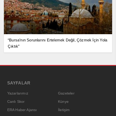
“Bursa’nın Sorunlarını Ertelemek Değil, Çözmek İçin Yola
Çıktık”
SAYFALAR
Yazarlarımız
Gazeteler
Canlı Skor
Künye
ERA Haber Ajansı
İletişim