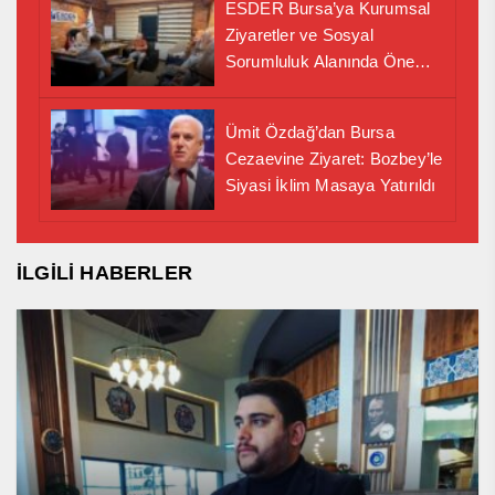
ESDER Bursa’ya Kurumsal
Ziyaretler ve Sosyal
Sorumluluk Alanında Önemli
İş Birliği Adımı
Ümit Özdağ’dan Bursa
Cezaevine Ziyaret: Bozbey’le
Siyasi İklim Masaya Yatırıldı
İLGİLİ HABERLER