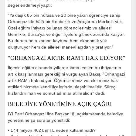
değerlendirmeyi yaptı:
“Yaklaşık 85 bin nüfusa ve 20 bine yakın öğrenciye sahip
Orhangazi’de hâlâ bir Rehberlik ve Araştırma Merkezi yok.
Özel eğitim ihtiyacı bulunan öğrencilerimiz ve aileleri
Gemlik’e, Bursa’ya ve diğer ilçelere gitmek zorunda kalıyor.
Bu durum hem zaman kaybına hem ekonomik yük
oluşturuyor hem de aileleri manevi açıdan yıpratıyor.”
“ORHANGAZİ ARTIK RAM’I HAK EDİYOR”
İlçenin eğitim alanında yıllardır ihmal edilen bu ihtiyacının
artık karşılanması gerektiğini vurgulayan Bakış, “Orhangazi
artık RAM’ı hak ediyor. Öğrencilerimiz ve ailelerimiz hak
ettikleri hizmete kendi ilçelerinde ulaşabilmelidir. Süreç
hızlandırılmalı ve somut adımlar atılmalıdır” dedi.
BELEDİYE YÖNETİMİNE AÇIK ÇAĞRI
İYİ Parti Orhangazi İlçe Başkanlığı açıklamasında belediye
yönetimine şu sorular yöneltildi:
• 144 milyon 462 bin TL neden kullanılmadı?