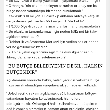
• Bu kaynaklarla hangi yatırımların yapılması planlanmıştı?
• Orhangazi’nin çözüm bekleyen sorunları ortadayken bu
bütçe neden vatandaşın hizmetine sunulamadı?
• Yaklaşık 800 milyon TL olarak planlanan bütçeye karşılık
gerçekleşen gelir neden 663 milyon TL’de kaldı?
• 1/1000 ölçekli uygulama imar planları hangi aşamadadır?
• Bu planların tamamlanması için neden hâlâ net bir takvim
açıklanmamaktadır?
• Rehberlik ve Araştırma Merkezi için verilen sözler neden
yerine getirilmemektedir?
• 20 bine yakın öğrencinin eğitim hakkını ilgilendiren bu
ihtiyaç daha ne kadar ertelenecektir?
“BU BÜTÇE BELEDİYENİN DEĞİL, HALKIN
BÜTÇESİDİR”
Açıklamanın sonunda Bakış, belediyeciliğin yalnızca bütçe
hazırlamak olmadığını vurgulayarak şu ifadeleri kullandı:
“Belediyecilik; rakam açıklamak değil, hazırlanan bütçeyi
vatandaşın hayatını kolaylaştıracak hizmetlere
dönüştürmektir. Orhangazi halkı kullanılmayan bütçelerin
değil; yapılan hizmetlerin, tamamlanan projelerin, çözülen