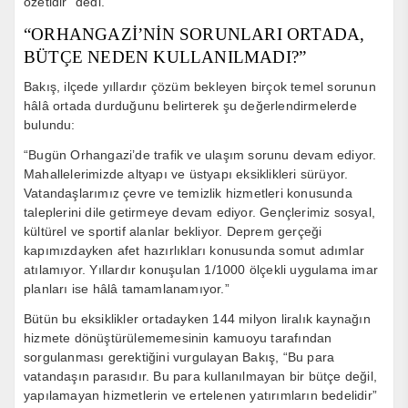
özetidir” dedi.
“ORHANGAZİ’NİN SORUNLARI ORTADA,
BÜTÇE NEDEN KULLANILMADI?”
Bakış, ilçede yıllardır çözüm bekleyen birçok temel sorunun
hâlâ ortada durduğunu belirterek şu değerlendirmelerde
bulundu:
“Bugün Orhangazi’de trafik ve ulaşım sorunu devam ediyor.
Mahallelerimizde altyapı ve üstyapı eksiklikleri sürüyor.
Vatandaşlarımız çevre ve temizlik hizmetleri konusunda
taleplerini dile getirmeye devam ediyor. Gençlerimiz sosyal,
kültürel ve sportif alanlar bekliyor. Deprem gerçeği
kapımızdayken afet hazırlıkları konusunda somut adımlar
atılamıyor. Yıllardır konuşulan 1/1000 ölçekli uygulama imar
planları ise hâlâ tamamlanamıyor.”
Bütün bu eksiklikler ortadayken 144 milyon liralık kaynağın
hizmete dönüştürülememesinin kamuoyu tarafından
sorgulanması gerektiğini vurgulayan Bakış, “Bu para
vatandaşın parasıdır. Bu para kullanılmayan bir bütçe değil,
yapılamayan hizmetlerin ve ertelenen yatırımların bedelidir”