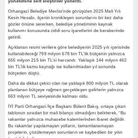
yönetimine sert eleştiriler yöneltti.
Orhangazi Belediye Meclisi’nde görüşülen 2025 Mali Yılı
Kesin Hesabı, ilçenin kronikleşen sorunlarını bir kez daha
gözler önüne sererken, belediye yönetiminin kaynak
kullanımı konusunda ciddi soru işaretlerini de beraberinde
getirdi.
Açıklanan resmi verilere göre belediyenin 2025 yılı içerisinde
kullanabileceği 799 milyon 678 bin TL’lik bütçenin yalnızca
655 milyon 215 bin TL’si harcandı. Yaklaşık 144 milyon 462
bin TL’lik kamu kaynağı ise kullanılmadan yıl sonunda
bütçeden düştü.
Daha da dikkat çekici olan ise yaklaşık 800 milyon TL olarak
planlanan bütçeye rağmen gerçekleşen gelirlerin yalnızca
663 milyon TL seviyesinde kalması oldu.
İYİ Parti Orhangazi İlçe Başkanı Bülent Bakış, ortaya çıkan
tablonun sıradan bir mali bilanço olmadığını belirterek, “Bu
rakamlar yalnızca muhasebe kalemlerinden ibaret değildir.
Bu rakamlar yapılamayan yolların, tamamlanamayan
projelerin, çözülemeyen sorunların ve kaybedilen bir yılın