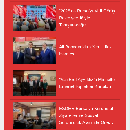
“2029’da Bursa’yı Milli Görüş
Belediyeciliğiyle
Tanıştıracağız”
Ali Babacan’dan Yeni İttifak
Hamlesi
“Vali Erol Ayyıldız’a Minnetle:
Emanet Topraklar Kurtuldu”
ESDER Bursa’ya Kurumsal
Ziyaretler ve Sosyal
Sorumluluk Alanında Önemli
İş Birliği Adımı