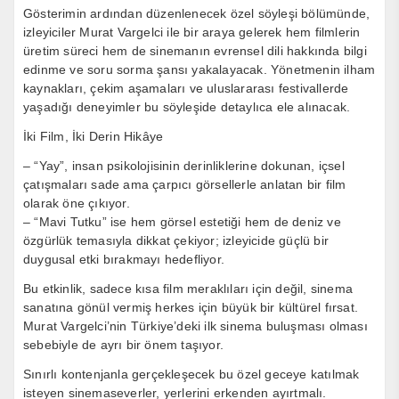
Gösterimin ardından düzenlenecek özel söyleşi bölümünde,
izleyiciler Murat Vargelci ile bir araya gelerek hem filmlerin
üretim süreci hem de sinemanın evrensel dili hakkında bilgi
edinme ve soru sorma şansı yakalayacak. Yönetmenin ilham
kaynakları, çekim aşamaları ve uluslararası festivallerde
yaşadığı deneyimler bu söyleşide detaylıca ele alınacak.
İki Film, İki Derin Hikâye
– “Yay”, insan psikolojisinin derinliklerine dokunan, içsel
çatışmaları sade ama çarpıcı görsellerle anlatan bir film
olarak öne çıkıyor.
– “Mavi Tutku” ise hem görsel estetiği hem de deniz ve
özgürlük temasıyla dikkat çekiyor; izleyicide güçlü bir
duygusal etki bırakmayı hedefliyor.
Bu etkinlik, sadece kısa film meraklıları için değil, sinema
sanatına gönül vermiş herkes için büyük bir kültürel fırsat.
Murat Vargelci’nin Türkiye’deki ilk sinema buluşması olması
sebebiyle de ayrı bir önem taşıyor.
Sınırlı kontenjanla gerçekleşecek bu özel geceye katılmak
isteyen sinemaseverler, yerlerini erkenden ayırtmalı.