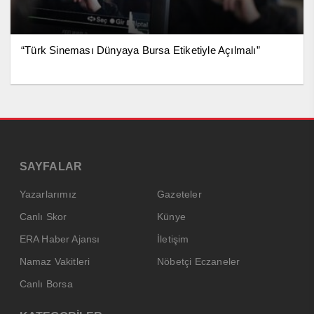
“Türk Sineması Dünyaya Bursa Etiketiyle Açılmalı”
SAYFALAR
Yazarlarımız
Gazeteler
Canlı Skor
Künye
ERA Haber Ajansı
İletişim
Namaz Vakitleri
Nöbetçi Eczaneler
Canlı Borsa