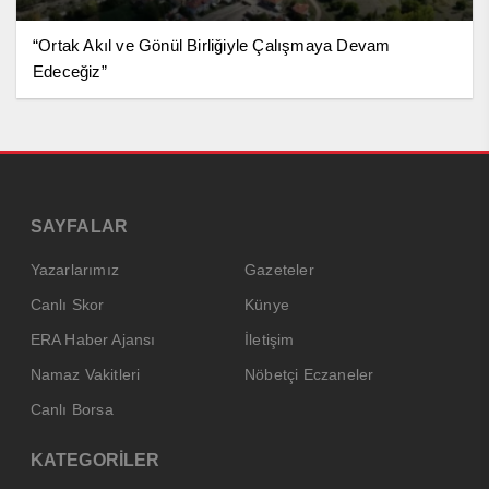
“Ortak Akıl ve Gönül Birliğiyle Çalışmaya Devam
Edeceğiz”
SAYFALAR
Yazarlarımız
Gazeteler
Canlı Skor
Künye
ERA Haber Ajansı
İletişim
Namaz Vakitleri
Nöbetçi Eczaneler
Canlı Borsa
KATEGORİLER