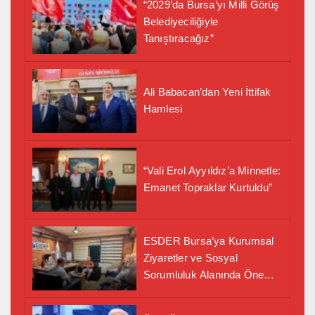
“2029’da Bursa’yı Milli Görüş
Belediyeciliğiyle
Tanıştıracağız”
Ali Babacan’dan Yeni İttifak
Hamlesi
“Vali Erol Ayyıldız’a Minnetle:
Emanet Topraklar Kurtuldu”
ESDER Bursa’ya Kurumsal
Ziyaretler ve Sosyal
Sorumluluk Alanında Önemli
İş Birliği Adımı