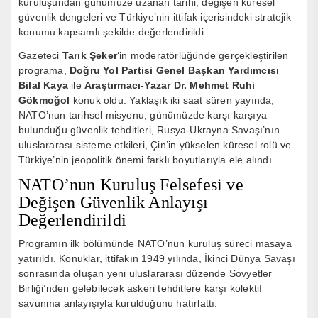
kuruluşundan günümüze uzanan tarihi, değişen küresel
güvenlik dengeleri ve Türkiye’nin ittifak içerisindeki stratejik
konumu kapsamlı şekilde değerlendirildi.
Gazeteci
Tarık Şeker
‘in moderatörlüğünde gerçekleştirilen
programa,
Doğru Yol Partisi Genel Başkan Yardımcısı
Bilal Kaya
ile
Araştırmacı-Yazar Dr. Mehmet Ruhi
Gökmoğol
konuk oldu. Yaklaşık iki saat süren yayında,
NATO’nun tarihsel misyonu, günümüzde karşı karşıya
bulunduğu güvenlik tehditleri, Rusya-Ukrayna Savaşı’nın
uluslararası sisteme etkileri, Çin’in yükselen küresel rolü ve
Türkiye’nin jeopolitik önemi farklı boyutlarıyla ele alındı.
NATO’nun Kuruluş Felsefesi ve
Değişen Güvenlik Anlayışı
Değerlendirildi
Programın ilk bölümünde NATO’nun kuruluş süreci masaya
yatırıldı. Konuklar, ittifakın 1949 yılında, İkinci Dünya Savaşı
sonrasında oluşan yeni uluslararası düzende Sovyetler
Birliği’nden gelebilecek askeri tehditlere karşı kolektif
savunma anlayışıyla kurulduğunu hatırlattı.