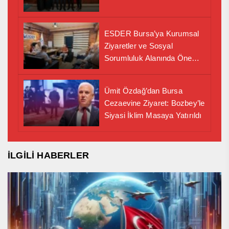
ESDER Bursa’ya Kurumsal
Ziyaretler ve Sosyal
Sorumluluk Alanında Önemli
İş Birliği Adımı
Ümit Özdağ’dan Bursa
Cezaevine Ziyaret: Bozbey’le
Siyasi İklim Masaya Yatırıldı
İLGİLİ HABERLER