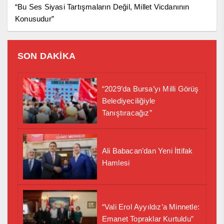
“Bu Ses Siyasi Tartışmaların Değil, Millet Vicdanının
Konusudur”
SON DAKİKA
“2029’da Bursa’yı Milli Görüş
Belediyeciliğiyle
Tanıştıracağız”
Ali Babacan’dan Yeni İttifak
Hamlesi
“Vali Erol Ayyıldız’a Minnetle:
Emanet Topraklar Kurtuldu”