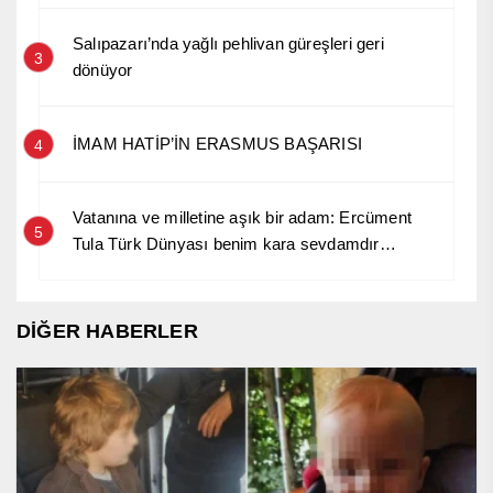
Salıpazarı’nda yağlı pehlivan güreşleri geri
3
dönüyor
İMAM HATİP’İN ERASMUS BAŞARISI
4
Vatanına ve milletine aşık bir adam: Ercüment
5
Tula Türk Dünyası benim kara sevdamdır…
DİĞER HABERLER