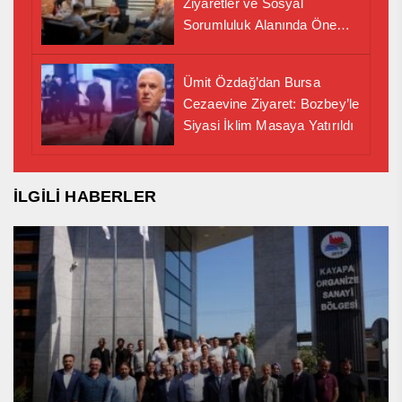
Ziyaretler ve Sosyal
Sorumluluk Alanında Önemli
İş Birliği Adımı
Ümit Özdağ’dan Bursa
Cezaevine Ziyaret: Bozbey’le
Siyasi İklim Masaya Yatırıldı
İLGİLİ HABERLER