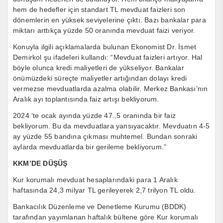
hem de hedefler için standart TL mevduat faizleri son
dönemlerin en yüksek seviyelerine çıktı. Bazı bankalar para
miktarı arttıkça yüzde 50 oranında mevduat faizi veriyor.
Konuyla ilgili açıklamalarda bulunan Ekonomist Dr. İsmet
Demirkol şu ifadeleri kullandı: “Mevduat faizleri artıyor. Hal
böyle olunca kredi maliyetleri de yükseliyor. Bankalar
önümüzdeki süreçte maliyetler artığından dolayı kredi
vermezse mevduatlarda azalma olabilir. Merkez Bankası’nın
Aralık ayı toplantısında faiz artışı bekliyorum.
2024 ‘te ocak ayında yüzde 47.,5 oranında bir faiz
bekliyorum. Bu da mevduatlara yansıyacaktır. Mevduatın 4-5
ay yüzde 55 bandına çıkması muhtemel. Bundan sonraki
aylarda mevduatlarda bir gerileme bekliyorum.”
KKM’DE DÜŞÜŞ
Kur korumalı mevduat hesaplarındaki para 1 Aralık
haftasında 24,3 milyar TL gerileyerek 2,7 trilyon TL oldu.
Bankacılık Düzenleme ve Denetleme Kurumu (BDDK)
tarafından yayımlanan haftalık bültene göre Kur korumalı