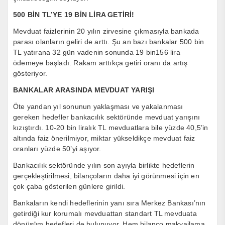
500 BİN TL’YE 19 BİN LİRA GETİRİ!
Mevduat faizlerinin 20 yılın zirvesine çıkmasıyla bankada
parası olanların geliri de arttı. Şu an bazı bankalar 500 bin
TL yatırana 32 gün vadenin sonunda 19 bin156 lira
ödemeye başladı. Rakam arttıkça getiri oranı da artış
gösteriyor.
BANKALAR ARASINDA MEVDUAT YARIŞI
Öte yandan yıl sonunun yaklaşması ve yakalanması
gereken hedefler bankacılık sektöründe mevduat yarışını
kızıştırdı. 10-20 bin liralık TL mevduatlara bile yüzde 40,5’in
altında faiz önerilmiyor, miktar yükseldikçe mevduat faiz
oranları yüzde 50’yi aşıyor.
Bankacılık sektöründe yılın son ayıyla birlikte hedeflerin
gerçekleştirilmesi, bilançoların daha iyi görünmesi için en
çok çaba gösterilen günlere girildi.
Bankaların kendi hedeflerinin yanı sıra Merkez Bankası’nın
getirdiği kur korumalı mevduattan standart TL mevduata
dönüşüm hedefleri de bulunuyor. Hem bilanço makyajlama