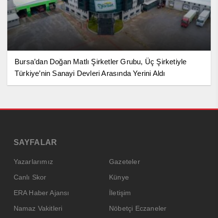
Bursa’dan Doğan Matlı Şirketler Grubu, Üç Şirketiyle
Türkiye’nin Sanayi Devleri Arasında Yerini Aldı
SAYFALAR
Yazarlarımız
Gazeteler
Canlı Skor
Künye
ERA Haber Ajansı
İletişim
Namaz Vakitleri
Nöbetçi Eczaneler