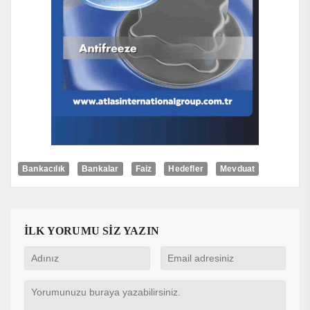
Bankacılık
Bankalar
Faiz
Hedefler
Mevduat
İLK YORUMU SİZ YAZIN