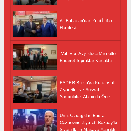
Ali Babacan’dan Yeni İttifak
Hamlesi
“Vali Erol Ayyıldız’a Minnetle:
Emanet Topraklar Kurtuldu”
ESDER Bursa’ya Kurumsal
Ziyaretler ve Sosyal
Sorumluluk Alanında Önemli
İş Birliği Adımı
Ümit Özdağ’dan Bursa
Cezaevine Ziyaret: Bozbey’le
Siyasi İklim Masaya Yatırıldı