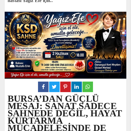
hastası Yağız Efe için..
BURSA’DAN GÜÇLÜ
MESAJ: SANAT SADECE
SAHNEDE DEĞİL, HAYAT
KURTARMA
MÜCADELESİNDE DE