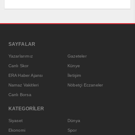
SAYFALAR
Yazarlarımız
Gazeteler
Canlı Skor
Künye
ERA Haber Ajansı
İletişim
Namaz Vakitleri
Nöbetçi Eczaneler
Canlı Borsa
KATEGORİLER
Siyaset
Dünya
Ekonomi
Spor