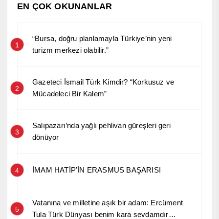
EN ÇOK OKUNANLAR
“Bursa, doğru planlamayla Türkiye’nin yeni
1
turizm merkezi olabilir.”
Gazeteci İsmail Türk Kimdir? “Korkusuz ve
2
Mücadeleci Bir Kalem”
Salıpazarı’nda yağlı pehlivan güreşleri geri
3
dönüyor
İMAM HATİP’İN ERASMUS BAŞARISI
4
Vatanına ve milletine aşık bir adam: Ercüment
5
Tula Türk Dünyası benim kara sevdamdır…