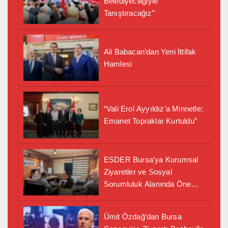
Belediyeciliğiyle
Tanıştıracağız”
Ali Babacan’dan Yeni İttifak
Hamlesi
“Vali Erol Ayyıldız’a Minnetle:
Emanet Topraklar Kurtuldu”
ESDER Bursa’ya Kurumsal
Ziyaretler ve Sosyal
Sorumluluk Alanında Önemli
İş Birliği Adımı
Ümit Özdağ’dan Bursa