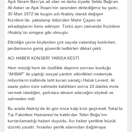
Aşık Sinem Bacı’ya ait olan ve daha ziyade Selda Bağcan,
Ali Asker ve Aşık İhsani’nin sesinden dinlediğimiz bu şarkı,
30 Mart 1972’de bugün adı Ataköy olarak değişen
Kızıdere’de, yakalanıp öldürülen Mahir Çayan ve
arkadaşlarını konu ediniyor. Türkü aynı zamanda Kızıldere
/Ataköy’ün simgesi gibi olmuştu.
Etkinliğe çevre köylerden çok sayıda vatandaş katılırken,
jandarmanın geniş güvenlik tedbirleri dikkat çekti.
ACI HABER KONSERİ YARIDA KESTİ
Hem müziği hem de özellikle deprem sonrası kurduğu
“AHBAP” ile yaptığı sosyal yardım etkinlikleri nedeniyle
milyonların kalbinde taht kuran sanatçı Haluk Levent, iki
saate yakın süre sahnede kaldıktan sonra 10 dakika mola
vermek istediğini, şarkılara devam edeceğini söyledi ve
sahneden indi.
Bu arada Ataköy’de iki gün önce kalp krizi geçirerek Tokat’ta
Tıp Fakültesi Hastanesi’ne kaldırılan Tekin Boğa’nın
kurtarılamadığı haberi duyuldu. Acı haber şenlikte büyük
üzüntü yarattı. İnsanlar şenlik alanından dağılmaya