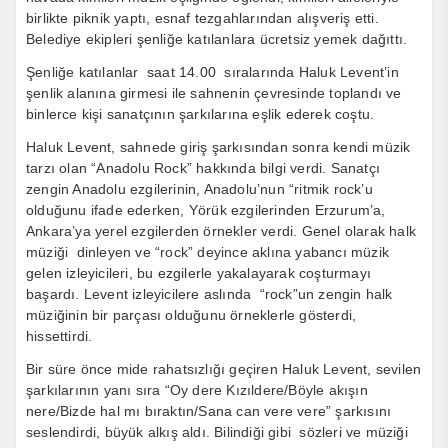
birlikte piknik yaptı, esnaf tezgahlarından alışveriş etti.
Belediye ekipleri şenliğe katılanlara ücretsiz yemek dağıttı.
Şenliğe katılanlar saat 14.00 sıralarında Haluk Levent’in
şenlik alanına girmesi ile sahnenin çevresinde toplandı ve
binlerce kişi sanatçının şarkılarına eşlik ederek coştu.
Haluk Levent, sahnede giriş şarkısından sonra kendi müzik
tarzı olan “Anadolu Rock” hakkında bilgi verdi. Sanatçı
zengin Anadolu ezgilerinin, Anadolu’nun “ritmik rock’u
olduğunu ifade ederken, Yörük ezgilerinden Erzurum’a,
Ankara’ya yerel ezgilerden örnekler verdi. Genel olarak halk
müziği dinleyen ve “rock” deyince aklına yabancı müzik
gelen izleyicileri, bu ezgilerle yakalayarak coşturmayı
başardı. Levent izleyicilere aslında “rock”un zengin halk
müziğinin bir parçası olduğunu örneklerle gösterdi,
hissettirdi.
Bir süre önce mide rahatsızlığı geçiren Haluk Levent, sevilen
şarkılarının yanı sıra “Oy dere Kızıldere/Böyle akışın
nere/Bizde hal mı bıraktın/Sana can vere vere” şarkısını
seslendirdi, büyük alkış aldı. Bilindiği gibi sözleri ve müziği