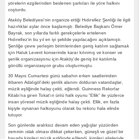
yörelerin ezgilerinden beslenen şarkıları ile yöre halkını
coşturdu.
Ataköy Belediyesi’nin organize ettiği Hıdırellez Şenliği ile ilgili
hazırlıklar aylar önce başlamıştı. Belediye Başkanı Ömer
Bayrak, son yıllarda farklı gerekçelerle ertelenen
Hıdırellez’in bu yıl en iyi şekilde yapılacağını açıklamıştı.
Şenliğe çevre yerleşim birimlerinden geniş katılım sağlamak
için Haluk Levent konserinde karar kılınmış ve konser ve
şenlik organizasyonu için Ataköy’de geniş bir katılımla
gönüllü organizasyon grubu oluşturmuştu.
30 Mayıs Cumartesi günü sabahın erken saatlerinden
itibaren Adalıgöl’deki şenlik alanını dolduran vatandaşlar,
müzik eşliğinde halay çekti, eğlendi. Guinness Rekorlar
Kitabı’na giren Tokat’ın ünlü halk oyunu “Ellik” ile yüzlerce
insan yöresel müzik eşliğinde halay çekti. Ellik, en fazla
kişiyle oynanan halkoyunu olarak bu rekoru hala elinde
tutuyor.
Son günlerde aralıksız devam eden yağışlar yüzünden
zeminin ıslak olması dikkat çekerken, güneşli ve güzel bir
havada kimileri müzik eşliğinde eğlendi, kimileri aileleriyle