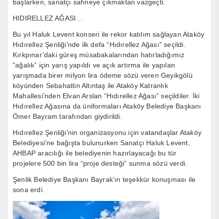
başlarken, sanatçı sahneye çıkmaktan vazgeçti.
HIDIRELLEZ AĞASI…
Bu yıl Haluk Levent konseri ile rekor katılım sağlayan Ataköy
Hıdırellez Şenliği’nde ilk defa “Hıdırellez Ağası” seçildi.
Kırkpınar’daki güreş müsabakalarından hatırladığımız
“ağalık” için yarış yapıldı ve açık artırma ile yapılan
yarışmada birer milyon lira ödeme sözü veren Geyikgölü
köyünden Sebahattin Altıntaş ile Ataköy Katranlık
Mahallesi’nden Elvan Arslan “Hıdırellez Ağası” seçildiler. İki
Hıdırellez Ağasına da üniformaları Ataköy Belediye Başkanı
Ömer Bayram tarafından giydirildi.
Hıdırellez Şenliği’nin organizasyonu için vatandaşlar Ataköy
Belediyesi’ne bağışta bulunurken Sanatçı Haluk Levent,
AHBAP aracılığı ile belediyenin hazırlayacağı bu tür
projelere 500 bin lira “proje desteği” sunma sözü verdi.
Şenlik Belediye Başkanı Bayrak’ın teşekkür konuşması ile
sona erdi.