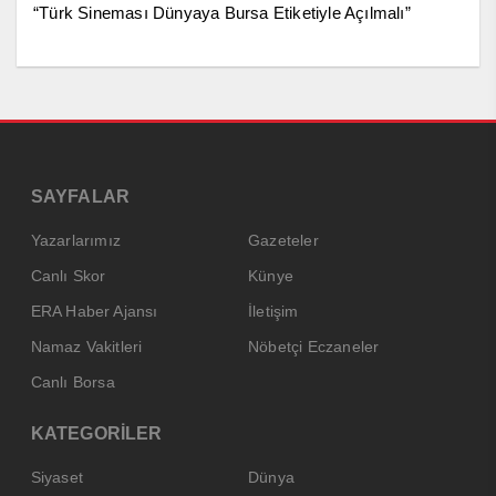
“Türk Sineması Dünyaya Bursa Etiketiyle Açılmalı”
SAYFALAR
Yazarlarımız
Gazeteler
Canlı Skor
Künye
ERA Haber Ajansı
İletişim
Namaz Vakitleri
Nöbetçi Eczaneler
Canlı Borsa
KATEGORİLER
Siyaset
Dünya