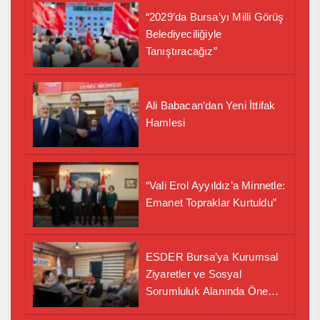
“2029’da Bursa’yı Milli Görüş
Belediyeciliğiyle
Tanıştıracağız”
Ali Babacan’dan Yeni İttifak
Hamlesi
“Vali Erol Ayyıldız’a Minnetle:
Emanet Topraklar Kurtuldu”
ESDER Bursa’ya Kurumsal
Ziyaretler ve Sosyal
Sorumluluk Alanında Önemli
İş Birliği Adımı