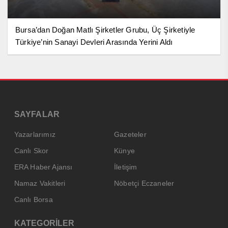
Bursa’dan Doğan Matlı Şirketler Grubu, Üç Şirketiyle
Türkiye’nin Sanayi Devleri Arasında Yerini Aldı
SAYFALAR
Yazarlarımız
Gazeteler
Canlı Skor
Künye
ERA Haber Ajansı
İletişim
Namaz Vakitleri
Nöbetçi Eczaneler
Canlı Borsa
KATEGORİLER