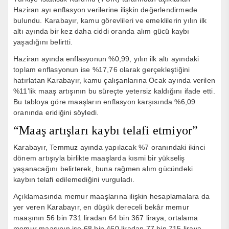
Haziran ayı enflasyon verilerine ilişkin değerlendirmede
bulundu. Karabayır, kamu görevlileri ve emeklilerin yılın ilk
altı ayında bir kez daha ciddi oranda alım gücü kaybı
yaşadığını belirtti.
Haziran ayında enflasyonun %0,99, yılın ilk altı ayındaki
toplam enflasyonun ise %17,76 olarak gerçekleştiğini
hatırlatan Karabayır, kamu çalışanlarına Ocak ayında verilen
%11’lik maaş artışının bu süreçte yetersiz kaldığını ifade etti.
Bu tabloya göre maaşların enflasyon karşısında %6,09
oranında eridiğini söyledi.
“Maaş artışları kaybı telafi etmiyor”
Karabayır, Temmuz ayında yapılacak %7 oranındaki ikinci
dönem artışıyla birlikte maaşlarda kısmi bir yükseliş
yaşanacağını belirterek, buna rağmen alım gücündeki
kaybın telafi edilemediğini vurguladı.
Açıklamasında memur maaşlarına ilişkin hesaplamalara da
yer veren Karabayır, en düşük dereceli bekâr memur
maaşının 56 bin 731 liradan 64 bin 367 liraya, ortalama
memur maaşının ise 68 bin 460 liradan 77 bin 715 liraya