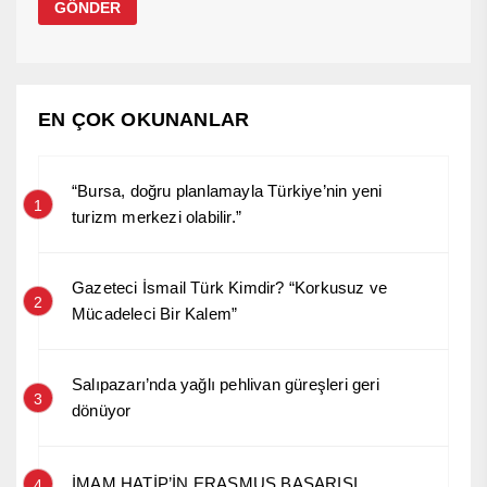
EN ÇOK OKUNANLAR
“Bursa, doğru planlamayla Türkiye’nin yeni
1
turizm merkezi olabilir.”
Gazeteci İsmail Türk Kimdir? “Korkusuz ve
2
Mücadeleci Bir Kalem”
Salıpazarı’nda yağlı pehlivan güreşleri geri
3
dönüyor
İMAM HATİP’İN ERASMUS BAŞARISI
4