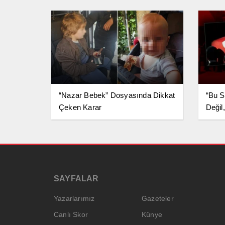
“Nazar Bebek” Dosyasında Dikkat
“Bu S
Çeken Karar
Değil,
Konu
SAYFALAR
Yazarlarımız
Gazeteler
Canlı Skor
Künye