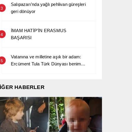
Salıpazarı’nda yağlı pehlivan güreşleri
3
geri dönüyor
İMAM HATİP’İN ERASMUS
4
BAŞARISI
Vatanına ve milletine aşık bir adam:
5
Ercüment Tula Türk Dünyası benim
kara sevdamdır…
İĞER HABERLER