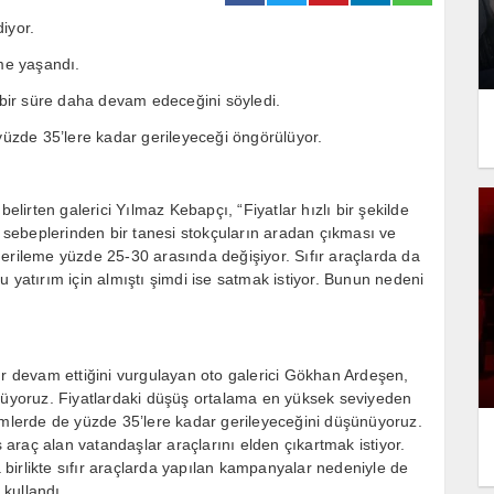
iyor.
eme yaşandı.
n bir süre daha devam edeceğini söyledi.
 yüzde 35’lere kadar gerileyeceği öngörülüyor.
elirten galerici Yılmaz Kebapçı, “Fiyatlar hızlı bir şekilde
n sebeplerinden bir tanesi stokçuların aradan çıkması ve
erileme yüzde 25-30 arasında değişiyor. Sıfır araçlarda da
 yatırım için almıştı şimdi ise satmak istiyor. Bunun nedeni
ır devam ettiğini vurgulayan oto galerici Gökhan Ardeşen,
yoruz. Fiyatlardaki düşüş ortalama en yüksek seviyeden
lerde de yüzde 35’lere kadar gerileyeceğini düşünüyoruz.
s araç alan vatandaşlar araçlarını elden çıkartmak istiyor.
a birlikte sıfır araçlarda yapılan kampanyalar nedeniyle de
 kullandı.