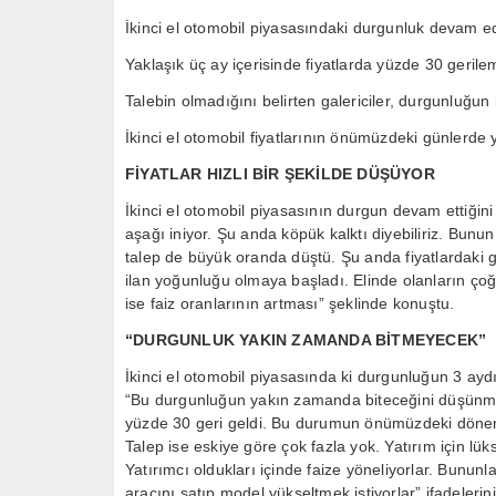
İkinci el otomobil piyasasındaki durgunluk devam ed
Yaklaşık üç ay içerisinde fiyatlarda yüzde 30 geril
Talebin olmadığını belirten galericiler, durgunluğu
İkinci el otomobil fiyatlarının önümüzdeki günlerde
FİYATLAR HIZLI BİR ŞEKİLDE DÜŞÜYOR
İkinci el otomobil piyasasının durgun devam ettiğini b
aşağı iniyor. Şu anda köpük kalktı diyebiliriz. Bunu
talep de büyük oranda düştü. Şu anda fiyatlardaki g
ilan yoğunluğu olmaya başladı. Elinde olanların çoğu
ise faiz oranlarının artması” şeklinde konuştu.
“DURGUNLUK YAKIN ZAMANDA BİTMEYECEK”
İkinci el otomobil piyasasında ki durgunluğun 3 ayd
“Bu durgunluğun yakın zamanda biteceğini düşünmü
yüzde 30 geri geldi. Bu durumun önümüzdeki dönem
Talep ise eskiye göre çok fazla yok. Yatırım için lük
Yatırımcı oldukları içinde faize yöneliyorlar. Bununl
aracını satıp model yükseltmek istiyorlar” ifadelerini