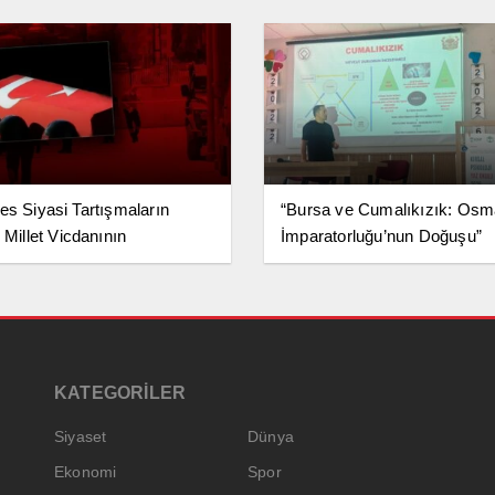
es Siyasi Tartışmaların
“Bursa ve Cumalıkızık: Osm
 Millet Vicdanının
İmparatorluğu’nun Doğuşu”
sudur”
KATEGORİLER
Siyaset
Dünya
Ekonomi
Spor