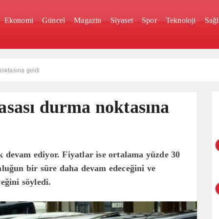
Ekonomi
Güncel
Magazin
Siyaset
Spor
Teknoloji
Sağl
noktasına geldi
yasası durma noktasına
k devam ediyor. Fiyatlar ise ortalama yüzde 30
unluğun bir süre daha devam edeceğini ve
eğini söyledi.