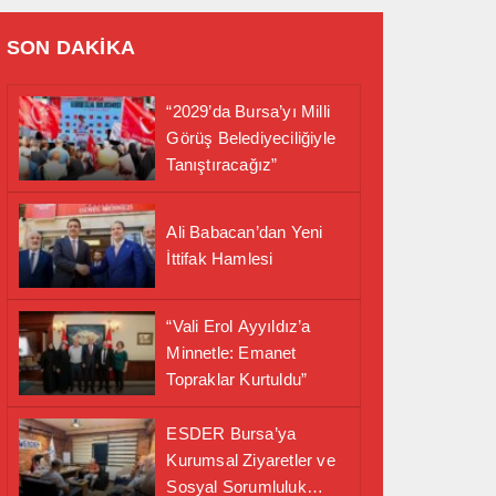
SON DAKİKA
“2029’da Bursa’yı Milli
Görüş Belediyeciliğiyle
Tanıştıracağız”
Ali Babacan’dan Yeni
İttifak Hamlesi
“Vali Erol Ayyıldız’a
Minnetle: Emanet
Topraklar Kurtuldu”
ESDER Bursa’ya
Kurumsal Ziyaretler ve
Sosyal Sorumluluk