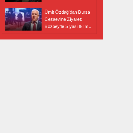
Alanında Önemli İş
Birliği Adımı
Ümit Özdağ’dan Bursa
Cezaevine Ziyaret:
Bozbey’le Siyasi İklim
Masaya Yatırıldı