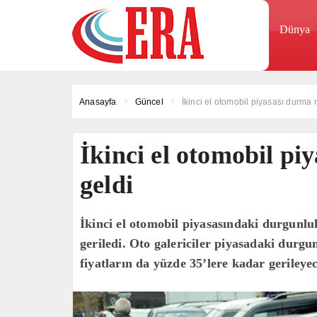
Dünya
Anasayfa
Güncel
İkinci el otomobil piyasası durma 
İkinci el otomobil pi
geldi
İkinci el otomobil piyasasındaki durgunlu
geriledi. Oto galericiler piyasadaki durg
fiyatların da yüzde 35’lere kadar gerileyec