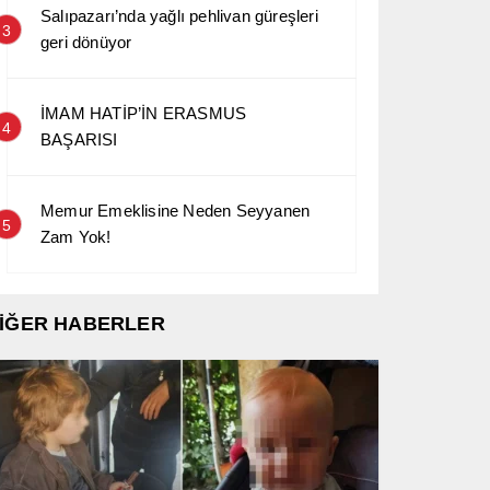
Salıpazarı’nda yağlı pehlivan güreşleri
3
geri dönüyor
İMAM HATİP’İN ERASMUS
4
BAŞARISI
Memur Emeklisine Neden Seyyanen
5
Zam Yok!
İĞER HABERLER