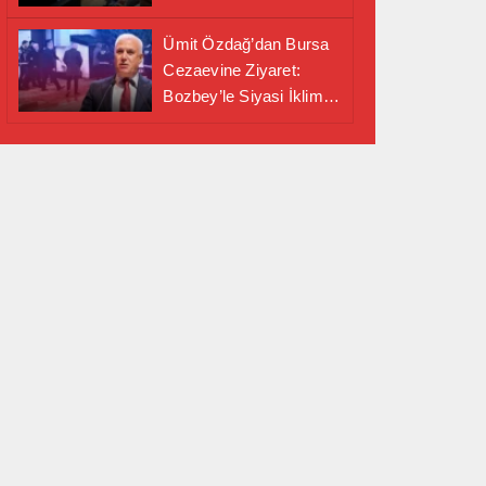
Alanında Önemli İş
Birliği Adımı
Ümit Özdağ’dan Bursa
Cezaevine Ziyaret:
Bozbey’le Siyasi İklim
Masaya Yatırıldı