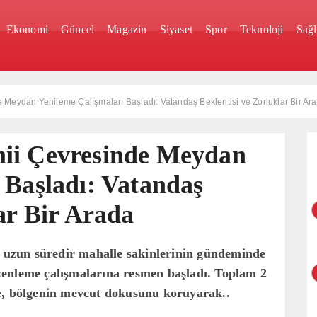
Ekonomi
Güncel
Magazin
Siyaset
Spor
Teknoloji
Sağl
Meydan Yenileme Çalışmaları Başladı: Vatandaş Beklentisi ve Zorluklar Bir Ar
ii Çevresinde Meydan
 Başladı: Vatandaş
ar Bir Arada
e uzun süredir mahalle sakinlerinin gündeminde
zenleme çalışmalarına resmen başladı. Toplam 2
e, bölgenin mevcut dokusunu koruyarak..