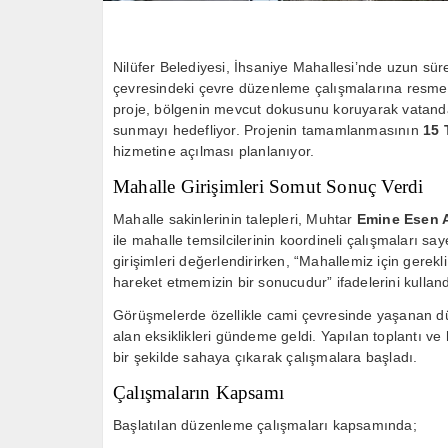
Nilüfer Belediyesi, İhsaniye Mahallesi’nde uzun sü
çevresindeki çevre düzenleme çalışmalarına resm
proje, bölgenin mevcut dokusunu koruyarak vatandaş
sunmayı hedefliyor. Projenin tamamlanmasının
15 
hizmetine açılması planlanıyor.
Mahalle Girişimleri Somut Sonuç Verdi
Mahalle sakinlerinin talepleri, Muhtar
Emine Esen 
ile mahalle temsilcilerinin koordineli çalışmaları s
girişimleri değerlendirirken, “Mahallemiz için gerekl
hareket etmemizin bir sonucudur” ifadelerini kulland
Görüşmelerde özellikle cami çevresinde yaşanan düze
alan eksiklikleri gündeme geldi. Yapılan toplantı ve h
bir şekilde sahaya çıkarak çalışmalara başladı.
Çalışmaların Kapsamı
Başlatılan düzenleme çalışmaları kapsamında;