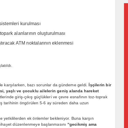
sistemleri kurulması
topark alanlarının oluşturulması
aştıracak ATM noktalarının eklenmesi
atıldı.
le karşılarken, bazı sorunlar da gündeme geldi.
İşçilerin bir
isi, yaşlı ve çocuklu ailelerin geniş alanda hareket
lerinde giriş-çıkış güçlükleri ve çevre esnafının toz-toprak
tiş tarihinin öngörülen 5-6 ay süreden daha uzun
ve yetkililerden ek önlemler bekleniyor. Buna karşın
 nihayet düzenlenmeye başlanmasını
“gecikmiş ama