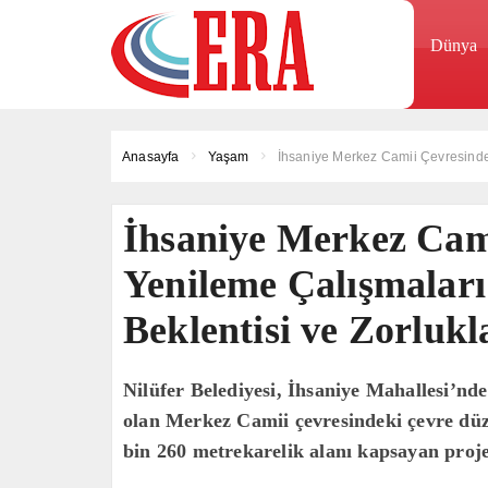
Dünya
Anasayfa
Yaşam
İhsaniye Merkez Camii Çevresinde 
İhsaniye Merkez Cam
Yenileme Çalışmaları
Beklentisi ve Zorlukl
Nilüfer Belediyesi, İhsaniye Mahallesi’nd
olan Merkez Camii çevresindeki çevre dü
bin 260 metrekarelik alanı kapsayan proj