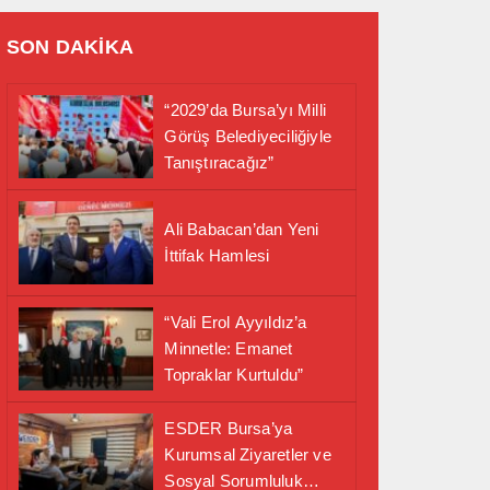
SON DAKİKA
“2029’da Bursa’yı Milli
Görüş Belediyeciliğiyle
Tanıştıracağız”
Ali Babacan’dan Yeni
İttifak Hamlesi
“Vali Erol Ayyıldız’a
Minnetle: Emanet
Topraklar Kurtuldu”
ESDER Bursa’ya
Kurumsal Ziyaretler ve
Sosyal Sorumluluk