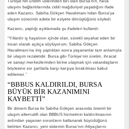
Türkiye’nin üretim üslerinden biri olan Bursa’nın, hava
ulaşımı bağlantılarında ciddi mağduriyet yaşadığını ifade
eden Kazancı, Sabiha Gökçen Havalimanı’ndan Bursa’ya
ulaşım sürecinin adeta bir eziyete dönüştüğünü söyledi.
Kazancı, yaptığı açıklamada şu ifadeleri kullandı:
“Yıllardır iş hayatının içinde olan, sürekli seyahat eden bir
insan olarak açıkça söylüyorum; Sabiha Gökçen
Havalimanı’na iniş yaptıktan sonra yaşananlar tam anlamıyla
bir ulaşım rezaletidir. Bursa gibi Türkiye’nin üretim, ihracat
ve sanayi merkezlerinden birine ulaşmak için vatandaşların
böylesine zor şartlarla karşı karşıya bırakılması kabul
edilemez.”
“BBBUS KALDIRILDI, BURSA
BÜYÜK BİR KAZANIMINI
KAYBETTİ”
Bir dönem Bursa ile Sabiha Gökçen arasında önemli bir
ulaşım alternatifi olan BBBUS hizmetinin kaldırılmasının
ardından yaşanan sorunların katlanarak büyüdüğünü
belirten Kazancı, yeni sistemin Bursa’nın ihtiyaçlarını