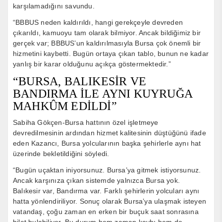
karşılamadığını savundu.
“BBBUS neden kaldırıldı, hangi gerekçeyle devreden
çıkarıldı, kamuoyu tam olarak bilmiyor. Ancak bildiğimiz bir
gerçek var; BBBUS’un kaldırılmasıyla Bursa çok önemli bir
hizmetini kaybetti. Bugün ortaya çıkan tablo, bunun ne kadar
yanlış bir karar olduğunu açıkça göstermektedir.”
“BURSA, BALIKESİR VE
BANDIRMA İLE AYNI KUYRUĞA
MAHKÛM EDİLDİ”
Sabiha Gökçen-Bursa hattının özel işletmeye
devredilmesinin ardından hizmet kalitesinin düştüğünü ifade
eden Kazancı, Bursa yolcularının başka şehirlerle aynı hat
üzerinde bekletildiğini söyledi.
“Bugün uçaktan iniyorsunuz. Bursa’ya gitmek istiyorsunuz.
Ancak karşınıza çıkan sistemde yalnızca Bursa yok.
Balıkesir var, Bandırma var. Farklı şehirlerin yolcuları aynı
hatta yönlendiriliyor. Sonuç olarak Bursa’ya ulaşmak isteyen
vatandaş, çoğu zaman en erken bir buçuk saat sonrasına
bilet bulabiliyor. Bu durum hem zaman kaybı hem de