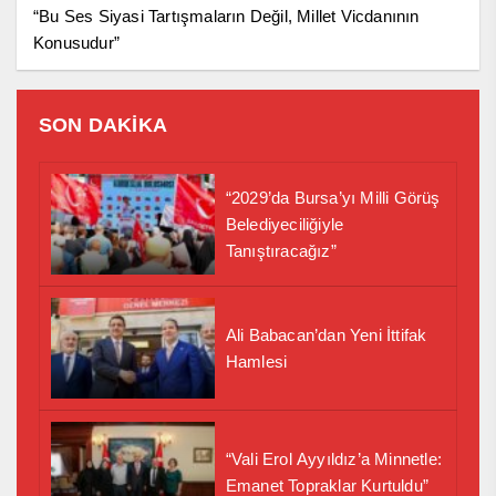
“Bu Ses Siyasi Tartışmaların Değil, Millet Vicdanının
Konusudur”
SON DAKİKA
“2029’da Bursa’yı Milli Görüş
Belediyeciliğiyle
Tanıştıracağız”
Ali Babacan’dan Yeni İttifak
Hamlesi
“Vali Erol Ayyıldız’a Minnetle:
Emanet Topraklar Kurtuldu”