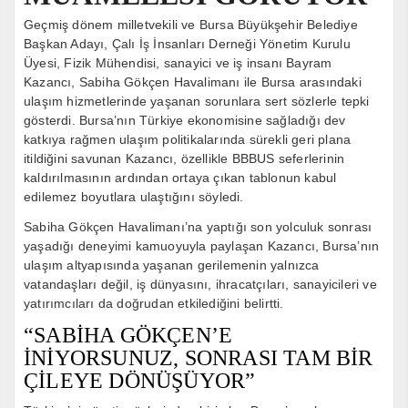
Geçmiş dönem milletvekili ve Bursa Büyükşehir Belediye
Başkan Adayı, Çalı İş İnsanları Derneği Yönetim Kurulu
Üyesi, Fizik Mühendisi, sanayici ve iş insanı Bayram
Kazancı, Sabiha Gökçen Havalimanı ile Bursa arasındaki
ulaşım hizmetlerinde yaşanan sorunlara sert sözlerle tepki
gösterdi. Bursa’nın Türkiye ekonomisine sağladığı dev
katkıya rağmen ulaşım politikalarında sürekli geri plana
itildiğini savunan Kazancı, özellikle BBBUS seferlerinin
kaldırılmasının ardından ortaya çıkan tablonun kabul
edilemez boyutlara ulaştığını söyledi.
Sabiha Gökçen Havalimanı’na yaptığı son yolculuk sonrası
yaşadığı deneyimi kamuoyuyla paylaşan Kazancı, Bursa’nın
ulaşım altyapısında yaşanan gerilemenin yalnızca
vatandaşları değil, iş dünyasını, ihracatçıları, sanayicileri ve
yatırımcıları da doğrudan etkilediğini belirtti.
“SABİHA GÖKÇEN’E
İNİYORSUNUZ, SONRASI TAM BİR
ÇİLEYE DÖNÜŞÜYOR”