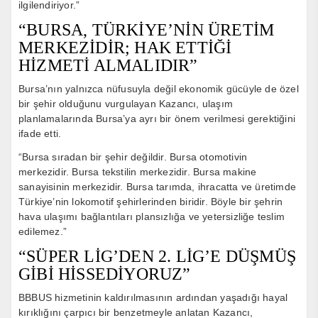
ilgilendiriyor.”
“BURSA, TÜRKİYE’NİN ÜRETİM
MERKEZİDİR; HAK ETTİĞİ
HİZMETİ ALMALIDIR”
Bursa’nın yalnızca nüfusuyla değil ekonomik gücüyle de özel
bir şehir olduğunu vurgulayan Kazancı, ulaşım
planlamalarında Bursa’ya ayrı bir önem verilmesi gerektiğini
ifade etti.
“Bursa sıradan bir şehir değildir. Bursa otomotivin
merkezidir. Bursa tekstilin merkezidir. Bursa makine
sanayisinin merkezidir. Bursa tarımda, ihracatta ve üretimde
Türkiye’nin lokomotif şehirlerinden biridir. Böyle bir şehrin
hava ulaşımı bağlantıları plansızlığa ve yetersizliğe teslim
edilemez.”
“SÜPER LİG’DEN 2. LİG’E DÜŞMÜŞ
GİBİ HİSSEDİYORUZ”
BBBUS hizmetinin kaldırılmasının ardından yaşadığı hayal
kırıklığını çarpıcı bir benzetmeyle anlatan Kazancı,