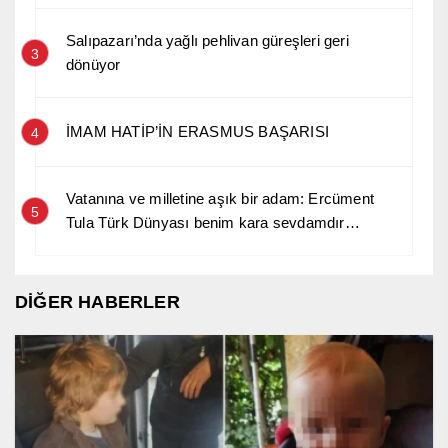
Salıpazarı’nda yağlı pehlivan güreşleri geri
3
dönüyor
İMAM HATİP’İN ERASMUS BAŞARISI
4
Vatanına ve milletine aşık bir adam: Ercüment
5
Tula Türk Dünyası benim kara sevdamdır…
DİĞER HABERLER