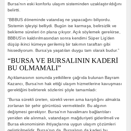
Bursa’nın eski konforlu ulaşım sisteminden uzaklaştırıldığını
belirtti.
“BBBUS döneminde vatandaş ne yapacağını biliyordu.
Sistemin işleyişi belliydi. Bugün ise karmaşa, belirsizlik ve
bekleme süreleri ön plana çıkıyor. Açık söylemek gerekirse,
BBBUS’ın kaldırılmasından sonra kendimi Süper Lig’den
düşüp ikinci kümeye gerilemiş bir takımın taraftarı gibi
hissediyorum. Bursa’ya yaşatılan duygu tam olarak budur.”
“BURSA VE BURSALININ KADERİ
BU OLMAMALI”
Açıklamasının sonunda yetkililere çağrıda bulunan Bayram
Kazancı, Bursa’nın hak ettiği ulaşım hizmetlerine kavuşması
gerektiğini belirterek sözlerini şöyle tamamladı:
“Bursa sürekli üreten, sürekli veren ama karşılığını almakta
zorlanan bir şehir görüntüsü vermektedir. Bu algının
değişmesi gerekiyor. Bursa’nın havalimanı bağlantıları
yeniden ele alınmalı, vatandaşın mağduriyeti giderilmeli ve
Bursa ekonomisinin ihtiyaçlarına uygun ulaşım çözümleri
geliştirilmelidir. Bursa’nın da, Bursalının da kaderi bu