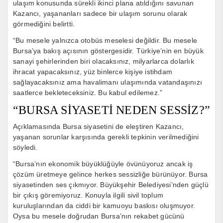
ulaşım konusunda sürekli ikinci plana atıldığını savunan
Kazancı, yaşananları sadece bir ulaşım sorunu olarak
görmediğini belirtti.
“Bu mesele yalnızca otobüs meselesi değildir. Bu mesele
Bursa’ya bakış açısının göstergesidir. Türkiye’nin en büyük
sanayi şehirlerinden biri olacaksınız, milyarlarca dolarlık
ihracat yapacaksınız, yüz binlerce kişiye istihdam
sağlayacaksınız ama havalimanı ulaşımında vatandaşınızı
saatlerce bekleteceksiniz. Bu kabul edilemez.”
“BURSA SİYASETİ NEDEN SESSİZ?”
Açıklamasında Bursa siyasetini de eleştiren Kazancı,
yaşanan sorunlar karşısında gerekli tepkinin verilmediğini
söyledi.
“Bursa’nın ekonomik büyüklüğüyle övünüyoruz ancak iş
çözüm üretmeye gelince herkes sessizliğe bürünüyor. Bursa
siyasetinden ses çıkmıyor. Büyükşehir Belediyesi’nden güçlü
bir çıkış göremiyoruz. Konuyla ilgili sivil toplum
kuruluşlarından da ciddi bir kamuoyu baskısı oluşmuyor.
Oysa bu mesele doğrudan Bursa’nın rekabet gücünü