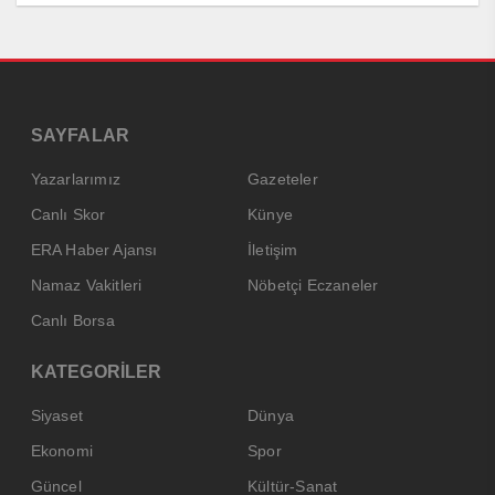
SAYFALAR
Yazarlarımız
Gazeteler
Canlı Skor
Künye
ERA Haber Ajansı
İletişim
Namaz Vakitleri
Nöbetçi Eczaneler
Canlı Borsa
KATEGORİLER
Siyaset
Dünya
Ekonomi
Spor
Güncel
Kültür-Sanat