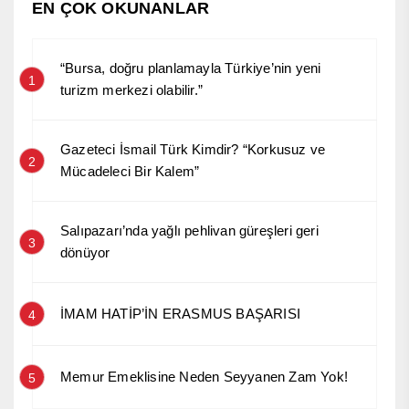
EN ÇOK OKUNANLAR
“Bursa, doğru planlamayla Türkiye’nin yeni
1
turizm merkezi olabilir.”
Gazeteci İsmail Türk Kimdir? “Korkusuz ve
2
Mücadeleci Bir Kalem”
Salıpazarı’nda yağlı pehlivan güreşleri geri
3
dönüyor
İMAM HATİP’İN ERASMUS BAŞARISI
4
Memur Emeklisine Neden Seyyanen Zam Yok!
5