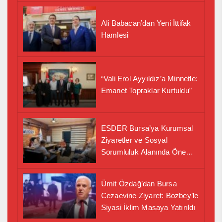
Ali Babacan’dan Yeni İttifak
Hamlesi
“Vali Erol Ayyıldız’a Minnetle:
Emanet Topraklar Kurtuldu”
ESDER Bursa’ya Kurumsal
Ziyaretler ve Sosyal
Sorumluluk Alanında Önemli
İş Birliği Adımı
Ümit Özdağ’dan Bursa
Cezaevine Ziyaret: Bozbey’le
Siyasi İklim Masaya Yatırıldı