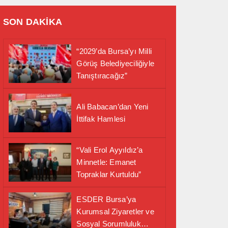
SON DAKİKA
“2029’da Bursa’yı Milli
Görüş Belediyeciliğiyle
Tanıştıracağız”
Ali Babacan’dan Yeni
İttifak Hamlesi
“Vali Erol Ayyıldız’a
Minnetle: Emanet
Topraklar Kurtuldu”
ESDER Bursa’ya
Kurumsal Ziyaretler ve
Sosyal Sorumluluk