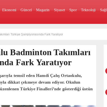
Ekonomi
Güncel
Magazin
Siyaset
Spor
Teknoloji
Sağl
kımları Türkiye Şampiyonasında Fark Yaratıyor
lu Badminton Takımları
nda Fark Yaratıyor
şarıyla temsil eden Hamdi Çalış Ortaokulu,
ıyla dikkat çekmeye devam ediyor. Okulun
enlenen Türkiye Finalleri’nde gösterdiği üstün