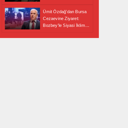
Alanında Önemli İş
Birliği Adımı
Ümit Özdağ’dan Bursa
Cezaevine Ziyaret:
Bozbey’le Siyasi İklim
Masaya Yatırıldı