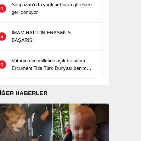
Salıpazarı’nda yağlı pehlivan güreşleri
3
geri dönüyor
İMAM HATİP’İN ERASMUS
4
BAŞARISI
Vatanına ve milletine aşık bir adam:
5
Ercüment Tula Türk Dünyası benim
kara sevdamdır…
İĞER HABERLER