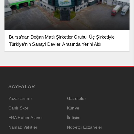
Bursa’dan Doğan Matlı Şirketler Grubu, Üç Şirketiyle
Türkiye’nin Sanayi Devleri Arasında Yerini Aldı
SAYFALAR
Yazarlarımız
Gazeteler
Canlı Skor
Künye
ERA Haber Ajansı
İletişim
Namaz Vakitleri
Nöbetçi Eczaneler