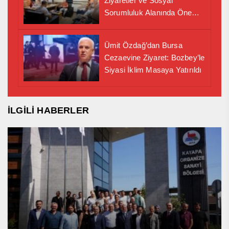
Ziyaretler ve Sosyal
Sorumluluk Alanında Önemli
İş Birliği Adımı
Ümit Özdağ’dan Bursa
Cezaevine Ziyaret: Bozbey’le
Siyasi İklim Masaya Yatırıldı
İLGİLİ HABERLER