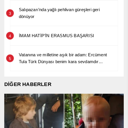
Salıpazarı’nda yağlı pehlivan güreşleri geri
3
dönüyor
İMAM HATİP’İN ERASMUS BAŞARISI
4
Vatanına ve milletine aşık bir adam: Ercüment
5
Tula Türk Dünyası benim kara sevdamdır…
DİĞER HABERLER