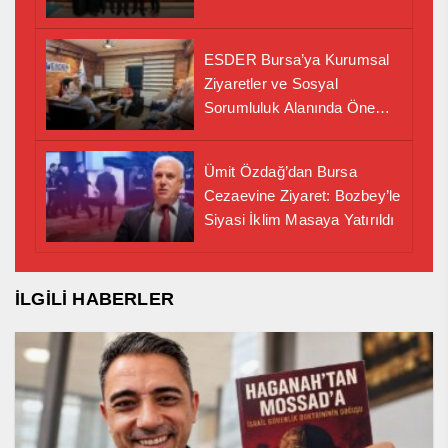
ESDER Bursa’ya Kurumsal
Ziyaretler ve Sosyal
Sorumluluk Alanında Önemli
İş Birliği Adımı
Ümit Özdağ’dan Bursa
Cezaevine Ziyaret: Bozbey’le
Siyasi İklim Masaya Yatırıldı
İLGİLİ HABERLER