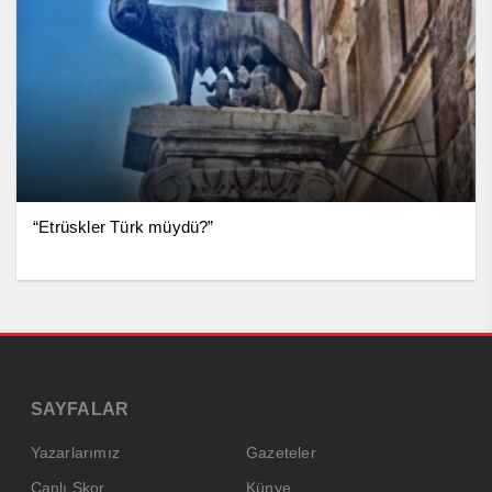
“Etrüskler Türk müydü?”
SAYFALAR
Yazarlarımız
Gazeteler
Canlı Skor
Künye