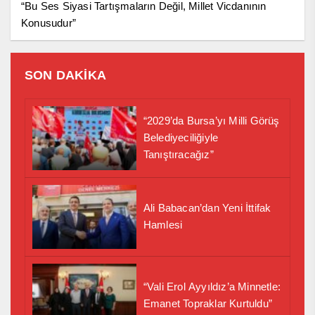
“Bu Ses Siyasi Tartışmaların Değil, Millet Vicdanının
Konusudur”
SON DAKİKA
“2029’da Bursa’yı Milli Görüş
Belediyeciliğiyle
Tanıştıracağız”
Ali Babacan’dan Yeni İttifak
Hamlesi
“Vali Erol Ayyıldız’a Minnetle:
Emanet Topraklar Kurtuldu”