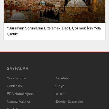
“Bursa’nın Sorunlarını Ertelemek Değil, Çözmek İçin Yola
Çıktık”
SAYFALAR
Yazarlarımız
Gazeteler
Canlı Skor
Künye
ERA Haber Ajansı
İletişim
Namaz Vakitleri
Nöbetçi Eczaneler