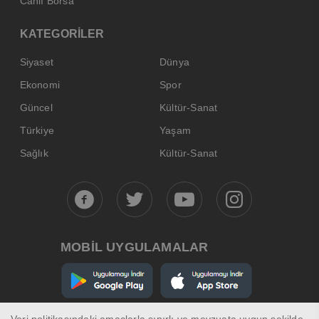
Canlı Borsa
KATEGORİLER
Siyaset
Dünya
Ekonomi
Spor
Güncel
Kültür-Sanat
Türkiye
Yaşam
Sağlık
Kültür-Sanat
MOBİL UYGULAMALAR