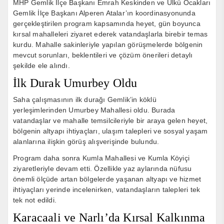
MHP Gemlik İlçe Başkanı Emrah Keskinden ve Ülkü Ocakları
Gemlik İlçe Başkanı Alperen Atalar’ın koordinasyonunda
gerçekleştirilen program kapsamında heyet, gün boyunca
kırsal mahalleleri ziyaret ederek vatandaşlarla birebir temas
kurdu. Mahalle sakinleriyle yapılan görüşmelerde bölgenin
mevcut sorunları, beklentileri ve çözüm önerileri detaylı
şekilde ele alındı.
İlk Durak Umurbey Oldu
Saha çalışmasının ilk durağı Gemlik’in köklü
yerleşimlerinden Umurbey Mahallesi oldu. Burada
vatandaşlar ve mahalle temsilcileriyle bir araya gelen heyet,
bölgenin altyapı ihtiyaçları, ulaşım talepleri ve sosyal yaşam
alanlarına ilişkin görüş alışverişinde bulundu.
Program daha sonra Kumla Mahallesi ve Kumla Köyiçi
ziyaretleriyle devam etti. Özellikle yaz aylarında nüfusu
önemli ölçüde artan bölgelerde yaşanan altyapı ve hizmet
ihtiyaçları yerinde incelenirken, vatandaşların talepleri tek
tek not edildi.
Karacaali ve Narlı’da Kırsal Kalkınma