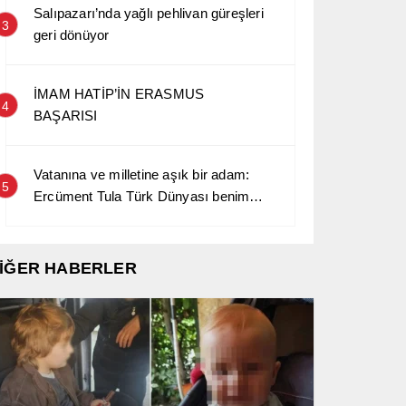
Salıpazarı’nda yağlı pehlivan güreşleri
3
geri dönüyor
İMAM HATİP’İN ERASMUS
4
BAŞARISI
Vatanına ve milletine aşık bir adam:
5
Ercüment Tula Türk Dünyası benim
kara sevdamdır…
İĞER HABERLER