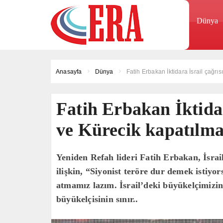
Dünya
Anasayfa
Dünya
Fatih Erbakan İktidara İsrail çağrısı
Fatih Erbakan İktidara
ve Kürecik kapatılma
Yeniden Refah lideri Fatih Erbakan, İsrai
ilişkin, “Siyonist teröre dur demek isti
atmamız lazım. İsrail’deki büyükelçimizin 
büyükelçisinin sınır..