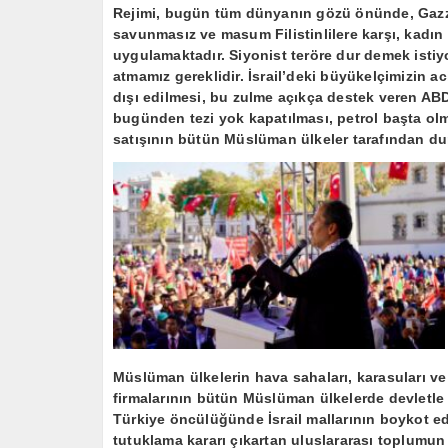
Rejimi, bugün tüm dünyanın gözü önünde, Gazze’
savunmasız ve masum Filistinlilere karşı, kadın
uygulamaktadır. Siyonist teröre dur demek ist
atmamız gereklidir. İsrail’deki büyükelçimizin aci
dışı edilmesi, bu zulme açıkça destek veren ABD
bugünden tezi yok kapatılması, petrol başta olm
satışının bütün Müslüman ülkeler tarafından du
Müslüman ülkelerin hava sahaları, karasuları ve 
firmalarının bütün Müslüman ülkelerde devletle 
Türkiye öncülüğünde İsrail mallarının boykot ed
tutuklama kararı çıkartan uluslararası toplumun