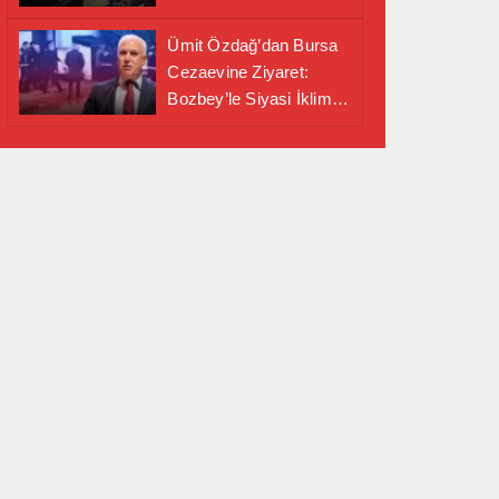
Alanında Önemli İş
Birliği Adımı
Ümit Özdağ’dan Bursa
Cezaevine Ziyaret:
Bozbey’le Siyasi İklim
Masaya Yatırıldı