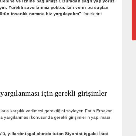
lebine ve iznine bağlamıştır. Buradan çağrı yapıyoruz.
ın. Yürekli savcılarımız çoktur. İzin verin bu suçları
bütün insanlık namına biz yargılayalım”
ifadelerini
argılanması için gerekli girişimler
larla karşılık verilmesi gerektiğini söyleyen Fatih Erbakan
a yargılanması konusunda gerekli girişimlerin yapılması
, yıllardır işgal altında tutan Siyonist işgalci İsrail