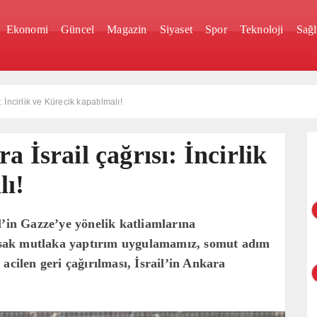
Ekonomi
Güncel
Magazin
Siyaset
Spor
Teknoloji
Sağl
: İncirlik ve Kürecik kapatılmalı!
 İsrail çağrısı: İncirlik
lı!
l’in Gazze’ye yönelik katliamlarına
yorsak mutlaka yaptırım uygulamamız, somut adım
acilen geri çağırılması, İsrail’in Ankara