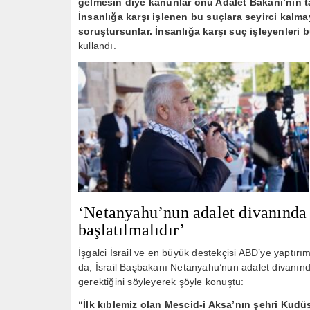
gelmesin diye kanunlar onu Adalet Bakanı’nın ta
İnsanlığa karşı işlenen bu suçlara seyirci kalmay
soruştursunlar. İnsanlığa karşı suç işleyenleri 
kullandı.
‘Netanyahu’nun adalet divanında y
başlatılmalıdır’
İşgalci İsrail ve en büyük destekçisi ABD’ye yaptırım
da, İsrail Başbakanı Netanyahu’nun adalet divanınd
gerektiğini söyleyerek şöyle konuştu:
“İlk kıblemiz olan Mescid-i Aksa’nın şehri Kudüs’ü