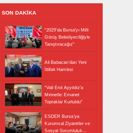
SON DAKİKA
“2029’da Bursa’yı Milli
Görüş Belediyeciliğiyle
Tanıştıracağız”
Ali Babacan’dan Yeni
İttifak Hamlesi
“Vali Erol Ayyıldız’a
Minnetle: Emanet
Topraklar Kurtuldu”
ESDER Bursa’ya
Kurumsal Ziyaretler ve
Sosyal Sorumluluk