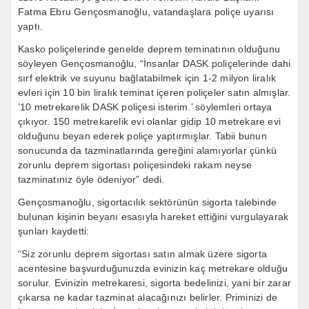
Fatma Ebru Gençosmanoğlu, vatandaşlara poliçe uyarısı
yaptı.
Kasko poliçelerinde genelde deprem teminatının olduğunu
söyleyen Gençosmanoğlu, “İnsanlar DASK poliçelerinde dahi
sırf elektrik ve suyunu bağlatabilmek için 1-2 milyon liralık
evleri için 10 bin liralık teminat içeren poliçeler satın almışlar.
’10 metrekarelik DASK poliçesi isterim.’ söylemleri ortaya
çıkıyor. 150 metrekarelik evi olanlar gidip 10 metrekare evi
olduğunu beyan ederek poliçe yaptırmışlar. Tabii bunun
sonucunda da tazminatlarında gereğini alamıyorlar çünkü
zorunlu deprem sigortası poliçesindeki rakam neyse
tazminatınız öyle ödeniyor” dedi.
Gençosmanoğlu, sigortacılık sektörünün sigorta talebinde
bulunan kişinin beyanı esasıyla hareket ettiğini vurgulayarak
şunları kaydetti:
“Siz zorunlu deprem sigortası satın almak üzere sigorta
acentesine başvurduğunuzda evinizin kaç metrekare olduğu
sorulur. Evinizin metrekaresi, sigorta bedelinizi, yani bir zarar
çıkarsa ne kadar tazminat alacağınızı belirler. Priminizi de