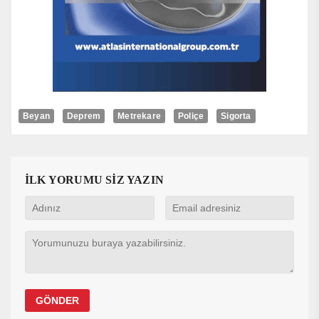
Beyan
Deprem
Metrekare
Poliçe
Sigorta
İLK YORUMU SİZ YAZIN