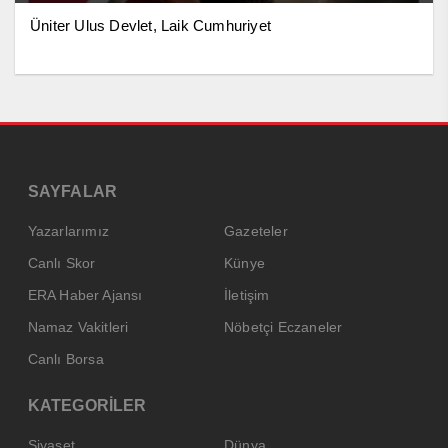
Üniter Ulus Devlet, Laik Cumhuriyet
SAYFALAR
Yazarlarımız
Gazeteler
Canlı Skor
Künye
ERA Haber Ajansı
İletişim
Namaz Vakitleri
Nöbetçi Eczaneler
Canlı Borsa
KATEGORİLER
Siyaset
Dünya