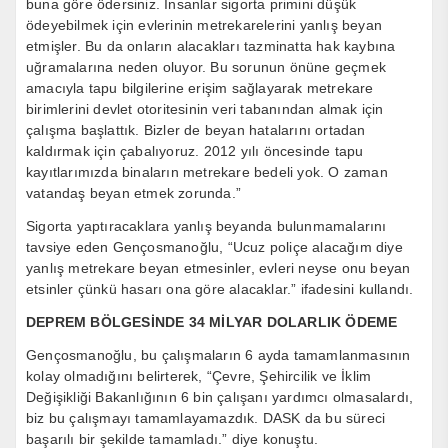
buna göre ödersiniz. İnsanlar sigorta primini düşük
ödeyebilmek için evlerinin metrekarelerini yanlış beyan
etmişler. Bu da onların alacakları tazminatta hak kaybına
uğramalarına neden oluyor. Bu sorunun önüne geçmek
amacıyla tapu bilgilerine erişim sağlayarak metrekare
birimlerini devlet otoritesinin veri tabanından almak için
çalışma başlattık. Bizler de beyan hatalarını ortadan
kaldırmak için çabalıyoruz. 2012 yılı öncesinde tapu
kayıtlarımızda binaların metrekare bedeli yok. O zaman
vatandaş beyan etmek zorunda.”
Sigorta yaptıracaklara yanlış beyanda bulunmamalarını
tavsiye eden Gençosmanoğlu, “Ucuz poliçe alacağım diye
yanlış metrekare beyan etmesinler, evleri neyse onu beyan
etsinler çünkü hasarı ona göre alacaklar.” ifadesini kullandı.
DEPREM BÖLGESİNDE 34 MİLYAR DOLARLIK ÖDEME
Gençosmanoğlu, bu çalışmaların 6 ayda tamamlanmasının
kolay olmadığını belirterek, “Çevre, Şehircilik ve İklim
Değişikliği Bakanlığının 6 bin çalışanı yardımcı olmasalardı,
biz bu çalışmayı tamamlayamazdık. DASK da bu süreci
başarılı bir şekilde tamamladı.” diye konuştu.