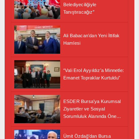
Belediyeciliğiyle
Tanıştıracağız”
Ali Babacan’dan Yeni İttifak
Hamlesi
“Vali Erol Ayyıldız’a Minnetle:
Emanet Topraklar Kurtuldu”
ESDER Bursa’ya Kurumsal
Ziyaretler ve Sosyal
Sorumluluk Alanında Önemli
İş Birliği Adımı
Ümit Özdağ’dan Bursa