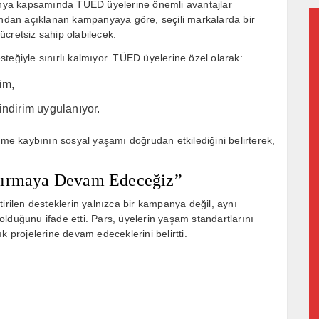
panya kapsamında TÜED üyelerine önemli avantajlar
fından açıklanan kampanyaya göre, seçili markalarda bir
 ücretsiz sahip olabilecek.
teğiyle sınırlı kalmıyor. TÜED üyelerine özel olarak:
im,
indirim uygulanıyor.
işitme kaybının sosyal yaşamı doğrudan etkilediğini belirterek,
ştırmaya Devam Edeceğiz”
ilen desteklerin yalnızca bir kampanya değil, aynı
lduğunu ifade etti. Pars, üyelerin yaşam standartlarını
k projelerine devam edeceklerini belirtti.