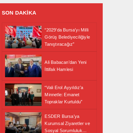
SON DAKİKA
“2029’da Bursa’yı Milli
Görüş Belediyeciliğiyle
Tanıştıracağız”
Ali Babacan’dan Yeni
İttifak Hamlesi
“Vali Erol Ayyıldız’a
Minnetle: Emanet
Topraklar Kurtuldu”
ESDER Bursa’ya
Kurumsal Ziyaretler ve
Sosyal Sorumluluk