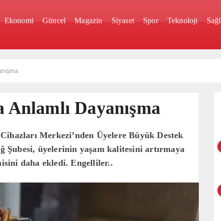
Ekonomi
Güncel
Magazin
Siyaset
Spor
Teknoloji
Sağl
yanışma
da Anlamlı Dayanışma
 Cihazları Merkezi’nden Üyelere Büyük Destek
Şubesi, üyelerinin yaşam kalitesini artırmaya
isini daha ekledi. Engelliler..