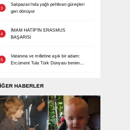
Salıpazarı’nda yağlı pehlivan güreşleri
3
geri dönüyor
İMAM HATİP’İN ERASMUS
4
BAŞARISI
Vatanına ve milletine aşık bir adam:
5
Ercüment Tula Türk Dünyası benim
kara sevdamdır…
İĞER HABERLER