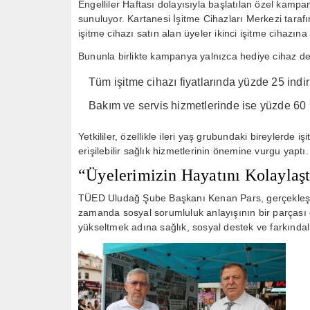
Engelliler Haftası dolayısıyla başlatılan özel kam
sunuluyor. Kartanesi İşitme Cihazları Merkezi tara
işitme cihazı satın alan üyeler ikinci işitme cihazına
Bununla birlikte kampanya yalnızca hediye cihaz des
Tüm işitme cihazı fiyatlarında yüzde 25 indir
Bakım ve servis hizmetlerinde ise yüzde 60 
Yetkililer, özellikle ileri yaş grubundaki bireylerde 
erişilebilir sağlık hizmetlerinin önemine vurgu yaptı.
“Üyelerimizin Hayatını Kolayla
TÜED Uludağ Şube Başkanı Kenan Pars, gerçekleştir
zamanda sosyal sorumluluk anlayışının bir parçası o
yükseltmek adına sağlık, sosyal destek ve farkındalı