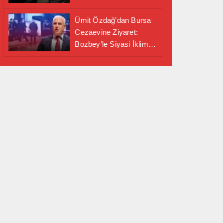
Alanında Önemli İş
Birliği Adımı
Ümit Özdağ’dan Bursa
Cezaevine Ziyaret:
Bozbey’le Siyasi İklim
Masaya Yatırıldı