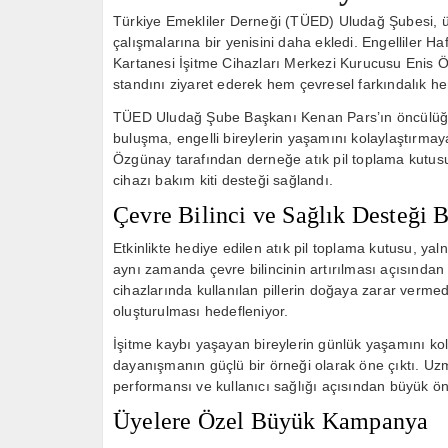
Türkiye Emekliler Derneği (TÜED) Uludağ Şubesi, üy
çalışmalarına bir yenisini daha ekledi. Engelliler Ha
Kartanesi İşitme Cihazları Merkezi Kurucusu Eni
standını ziyaret ederek hem çevresel farkındalık h
TÜED Uludağ Şube Başkanı Kenan Pars’ın öncülüğü
buluşma, engelli bireylerin yaşamını kolaylaştırmaya
Özgünay tarafından derneğe atık pil toplama kutusu 
cihazı bakım kiti desteği sağlandı.
Çevre Bilinci ve Sağlık Desteği 
Etkinlikte hediye edilen atık pil toplama kutusu, yalnı
aynı zamanda çevre bilincinin artırılması açısından 
cihazlarında kullanılan pillerin doğaya zarar verm
oluşturulması hedefleniyor.
İşitme kaybı yaşayan bireylerin günlük yaşamını kol
dayanışmanın güçlü bir örneği olarak öne çıktı. Uzm
performansı ve kullanıcı sağlığı açısından büyük ön
Üyelere Özel Büyük Kampanya