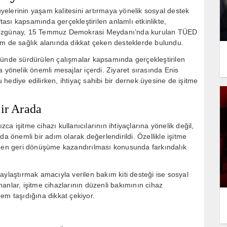
elerinin yaşam kalitesini artırmaya yönelik sosyal destek
ftası kapsamında gerçekleştirilen anlamlı etkinlikte,
s Özgünay, 15 Temmuz Demokrasi Meydanı’nda kurulan TÜED
em de sağlık alanında dikkat çeken desteklerde bulundu.
nde sürdürülen çalışmalar kapsamında gerçekleştirilen
 yönelik önemli mesajlar içerdi. Ziyaret sırasında Enis
hediye edilirken, ihtiyaç sahibi bir dernek üyesine de işitme
Bir Arada
zca işitme cihazı kullanıcılarının ihtiyaçlarına yönelik değil,
da önemli bir adım olarak değerlendirildi. Özellikle işitme
eden geri dönüşüme kazandırılması konusunda farkındalık
aylaştırmak amacıyla verilen bakım kiti desteği ise sosyal
anlar, işitme cihazlarının düzenli bakımının cihaz
em taşıdığına dikkat çekiyor.