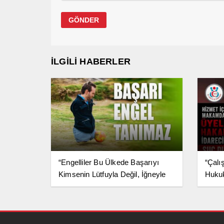
İLGİLİ HABERLER
“Engelliler Bu Ülkede Başarıyı
“Çalı
Kimsenin Lütfuyla Değil, İğneyle
Hukuk
Kuyu Kazarak Kazanıyor”
Yapıl