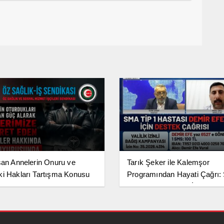
şan Annelerin Onuru ve
Tarık Şeker ile Kalemşor
i Hakları Tartışma Konusu
Programından Hayati Çağrı
amaz”
Hastası Demir Efe İçin Zam
Daralıyor