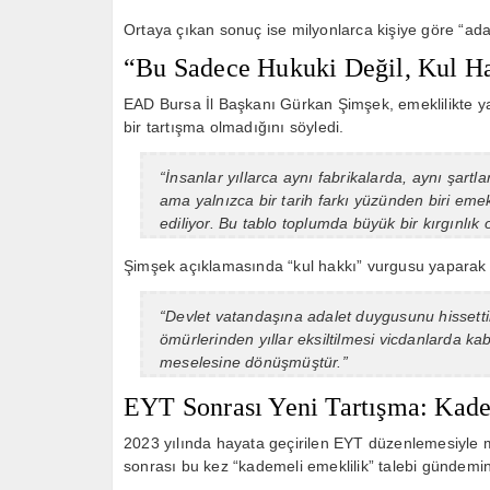
Ortaya çıkan sonuç ise milyonlarca kişiye göre “ada
“Bu Sadece Hukuki Değil, Kul Ha
EAD Bursa İl Başkanı Gürkan Şimşek, emeklilikte y
bir tartışma olmadığını söyledi.
“İnsanlar yıllarca aynı fabrikalarda, aynı şartla
ama yalnızca bir tarih farkı yüzünden biri eme
ediliyor. Bu tablo toplumda büyük bir kırgınlık 
Şimşek açıklamasında “kul hakkı” vurgusu yaparak ş
“Devlet vatandaşına adalet duygusunu hissetti
ömürlerinden yıllar eksiltilmesi vicdanlarda k
meselesine dönüşmüştür.”
EYT Sonrası Yeni Tartışma: Kade
2023 yılında hayata geçirilen EYT düzenlemesiyle m
sonrası bu kez “kademeli emeklilik” talebi gündemin