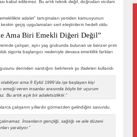
ması kabul edilemez. Bu artık teknik değil, doğrudan vicdani
 “emeklilikte adalet” tartışmaları yeniden kamuoyunun
eskin geçiş uygulamaları sert eleştirilerin hedefi oldu.
mle Ama Biri Emekli Diğeri Değil”
yerinde çalışan, aynı yaş grubunda bulunan ve benzer prim
ük sigorta başlangıcı nedeniyle devasa emeklilik farkları
gusunu derinden sarstığını belirterek şu ifadeleri kullandı:
olabiliyor ama 9 Eylül 1999’da işe başlayan kişi
ynı emeği veren insanlar arasında böyle bir uçurum
Bu artık açık bir adaletsizliktir.”
larca çalışanın yıllardır görmezden gelindiğini savundu.
çalınamaz. İnsanların gençliği, sağlığı ve aile düzeni
nları yaralıyor.”