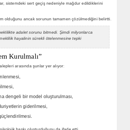
lar, sistemdeki sert geçiş nedeniyle mağdur edildiklerini
m olduğunu ancak sorunun tamamen çözülmediğini belirtti.
klilikte adalet sorunu bitmedi. Şimdi milyonlarca
meklilik hayalinin sürekli ötelenmesine tepki
tem Kurulmalı”
alepleri arasında şunlar yer alıyor:
enlenmesi,
ilmesi,
a dengeli bir model oluşturulması,
uriyetlerin giderilmesi,
güçlendirilmesi.
ikolojik baskı oluşturduğunu da ifade etti.