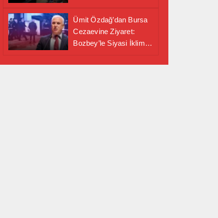
Alanında Önemli İş
Birliği Adımı
Ümit Özdağ’dan Bursa
Cezaevine Ziyaret:
Bozbey’le Siyasi İklim
Masaya Yatırıldı