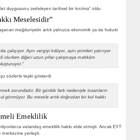
let duygusunu zedeleyen tarihsel bir kırılma” oldu.
kkı Meselesidir”
aşanan mağduriyetin artık yalnızca ekonomik ya da hukuki
rda çalışıyor. Aynı vergiyi ödüyor, aynı primleri yatırıyor
kli olurken diğeri uzun yıllar çalışmaya mahkûm
oluşturuyor.”
u sözlerle tepki gösterdi:
rmek zorundadır. Bir günlük fark nedeniyle insanların
abul görmüyor. Bu mesele artık doğrudan bir kul hakkı
meli Emeklilik
ilyonlarca vatandaş emeklilik hakkı elde etmişti. Ancak EYT
 merkezine yerleşti.