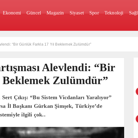
Ekonomi
Güncel
Magazin
Siyaset
Spor
Teknoloji
Sağl
evlendi: “Bir Günlük Farkla 17 Yıl Beklemek Zulümdür”
rtışması Alevlendi: “Bir
l Beklemek Zulümdür”
Sert Çıkış: “Bu Sistem Vicdanları Yaralıyor”
rsa İl Başkanı Gürkan Şimşek, Türkiye’de
temiyle ilgili çok..