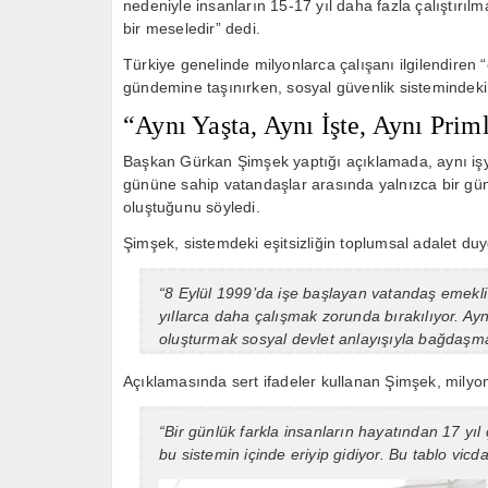
nedeniyle insanların 15-17 yıl daha fazla çalıştırıl
bir meseledir” dedi.
Türkiye genelinde milyonlarca çalışanı ilgilendiren
gündemine taşınırken, sosyal güvenlik sistemindeki k
“Aynı Yaşta, Aynı İşte, Aynı Pri
Başkan Gürkan Şimşek yaptığı açıklamada, aynı iş
gününe sahip vatandaşlar arasında yalnızca bir günl
oluştuğunu söyledi.
Şimşek, sistemdeki eşitsizliğin toplumsal adalet duy
“8 Eylül 1999’da işe başlayan vatandaş emekli 
yıllarca daha çalışmak zorunda bırakılıyor. A
oluşturmak sosyal devlet anlayışıyla bağdaşmaz. 
Açıklamasında sert ifadeler kullanan Şimşek, milyon
“Bir günlük farkla insanların hayatından 17 yıl 
bu sistemin içinde eriyip gidiyor. Bu tablo vicda