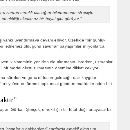
, ne zaman emekli olacağını bilememenin stresiyle
emekliliği ulaşılmaz bir hayal gibi görüyor.”
iş yankı uyandırmaya devam ediyor. Özellikle “bir günlük
abul edilemez olduğunu savunan paylaşımlar milyonlarca
güvenlik sisteminin yeniden ele alınmasını isterken, uzmanlar
geli bir model oluşturulmasının önemine dikkat çekiyor.
şma süreleri ve genç nüfusun geleceğe dair kaygıları
 Türkiye’nin en önemli toplumsal gündem maddelerinden biri
aktır”
apan Gürkan Şimşek, emekliliğin bir lütuf değil anayasal bir
öken insanların hakkaniyetli şartlarda emekli olmasını