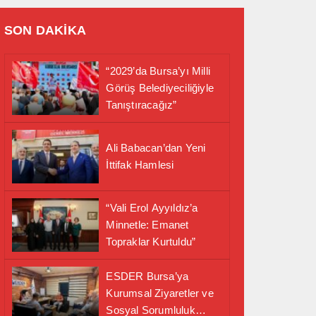
SON DAKİKA
“2029’da Bursa’yı Milli
Görüş Belediyeciliğiyle
Tanıştıracağız”
Ali Babacan’dan Yeni
İttifak Hamlesi
“Vali Erol Ayyıldız’a
Minnetle: Emanet
Topraklar Kurtuldu”
ESDER Bursa’ya
Kurumsal Ziyaretler ve
Sosyal Sorumluluk