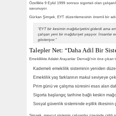
Özellikle 9 Eylül 1999 sonrası sigortalı olan çalışan
savunuyor.
Gürkan Şimşek, EYT düzenlemesinin önemli bir adı
“EYT bir kesimin mağduriyetini giderdi ama eme
çalışan yeni bir mağduriyet yaşıyor. İnsanlar e
gösteriyor.”
Talepler Net: “Daha Adil Bir Sis
Emeklilikte Adalet Arayanlar Derneği’nin öne çıkan t
Kademeli emeklilik sisteminin yeniden düz
Emeklilik yaş farklarının makul seviyeye çek
Prim günü ve çalışma süresini esas alan dah
Sigorta başlangıç tarihine bağlı keskin mağd
Sosyal güvenlik sisteminde eşitlik ilkesinin 
Şimşek, mevcut sistemin çalışanlar üzerinde ciddi ps