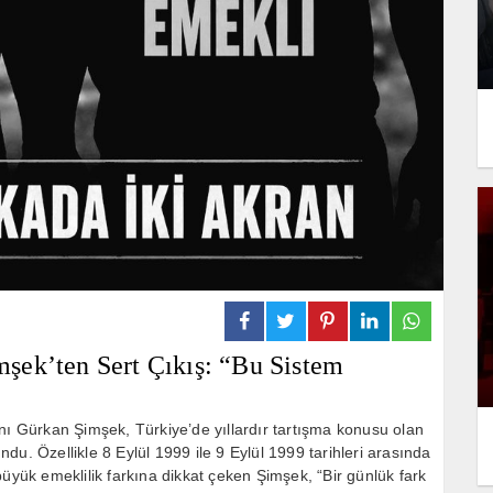
şek’ten Sert Çıkış: “Bu Sistem
anı
Gürkan Şimşek
, Türkiye’de yıllardır tartışma konusu olan
undu. Özellikle 8 Eylül 1999 ile 9 Eylül 1999 tarihleri arasında
büyük emeklilik farkına dikkat çeken Şimşek, “Bir günlük fark