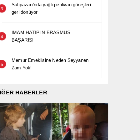
Salıpazarı’nda yağlı pehlivan güreşleri
3
geri dönüyor
İMAM HATİP’İN ERASMUS
4
BAŞARISI
Memur Emeklisine Neden Seyyanen
5
Zam Yok!
İĞER HABERLER