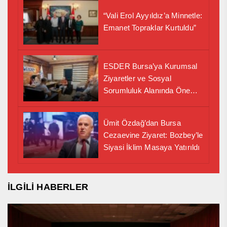
“Vali Erol Ayyıldız’a Minnetle:
Emanet Topraklar Kurtuldu”
ESDER Bursa’ya Kurumsal
Ziyaretler ve Sosyal
Sorumluluk Alanında Önemli
İş Birliği Adımı
Ümit Özdağ’dan Bursa
Cezaevine Ziyaret: Bozbey’le
Siyasi İklim Masaya Yatırıldı
İLGİLİ HABERLER