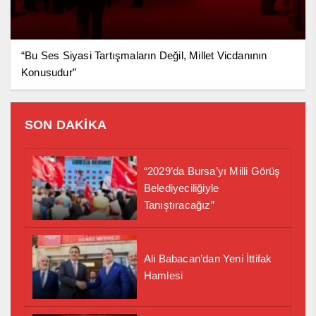
“Bu Ses Siyasi Tartışmaların Değil, Millet Vicdanının
Konusudur”
SON DAKİKA
“2029’da Bursa’yı Milli Görüş
Belediyeciliğiyle
Tanıştıracağız”
Ali Babacan’dan Yeni İttifak
Hamlesi