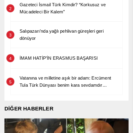
Gazeteci İsmail Türk Kimdir? “Korkusuz ve
2
Mücadeleci Bir Kalem”
Salıpazarı’nda yağlı pehlivan güreşleri geri
3
dönüyor
İMAM HATİP’İN ERASMUS BAŞARISI
4
Vatanına ve milletine aşık bir adam: Ercüment
5
Tula Türk Dünyası benim kara sevdamdır…
DİĞER HABERLER