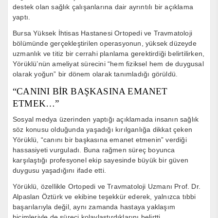
destek olan sağlık çalışanlarına dair ayrıntılı bir açıklama
yaptı.
Bursa Yüksek İhtisas Hastanesi Ortopedi ve Travmatoloji
bölümünde gerçekleştirilen operasyonun, yüksek düzeyde
uzmanlık ve titiz bir cerrahi planlama gerektirdiği belirtilirken,
Yörüklü’nün ameliyat sürecini “hem fiziksel hem de duygusal
olarak yoğun” bir dönem olarak tanımladığı görüldü.
“CANINI BİR BAŞKASINA EMANET
ETMEK…”
Sosyal medya üzerinden yaptığı açıklamada insanın sağlık
söz konusu olduğunda yaşadığı kırılganlığa dikkat çeken
Yörüklü, “canını bir başkasına emanet etmenin” verdiği
hassasiyeti vurguladı. Buna rağmen süreç boyunca
karşılaştığı profesyonel ekip sayesinde büyük bir güven
duygusu yaşadığını ifade etti.
Yörüklü, özellikle Ortopedi ve Travmatoloji Uzmanı Prof. Dr.
Alpaslan Öztürk ve ekibine teşekkür ederek, yalnızca tıbbi
başarılarıyla değil, aynı zamanda hastaya yaklaşım
biçimleriyle de süreci kolaylaştırdıklarını belirtti.