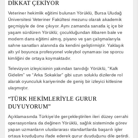
DİKKAT ÇEKİYOR
Veteriner hekimlik eğitimi bulunan Yörüklü, Bursa Uludağ
Üniversitesi Veteriner Fakültesi mezunu olarak akademik
geçmişiyle de öne çıkıyor. Aynı zamanda sanatla iç içe bir
yaşam sürdüren Yörüklü; çocukluğundan itibaren bale ve
modern dans eğitimi almış, piyano ve şan çalışmalarıyla
sahne sanatları alanında da kendini geliştirmiştir. Yaklaşık
altı yıl boyunca profesyonel voleybol oynaması ise sporcu
kimliğini de ortaya koymaktadır.
Televizyon izleyicisinin yakından tanıdığı Yörüklü, “Kalk
Gidelim” ve “Arka Sokaklar” gibi uzun soluklu dizilerde rol
alarak oyunculuk kariyerinde de geniş bir izleyici kitlesine
ulaşmıştır.
“TÜRK HEKİMLERİYLE GURUR
DUYUYORUM”
Açıklamasında Türkiye’de gerçekleştirilen ileri düzey cerrahi
operasyonlara da değinen Yörüklü, sağlık sisteminde görev
yapan uzmanların uluslararası standartlarda başarılı işler
ortaya koyduğunu ifade ederek gurur duyduğunu dile getirdi.