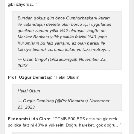
gibi izliyoruz…”
Bundan dokuz gün önce Cumhurbaşkanı kararı
ile vatandaşın devlete olan borcu için uygulanan
gecikme zammı yıllık %42 olmuştu, bugün de
Merkez Bankası yıllık politika faizini %40 yaptı.
Kurumların bu faiz yarışını, az olan parası ile
taksiye binmek zorunda kalan ve taksimetreyi…
— Ozan Bingöl (@ozanbingoll)
November 23,
2023
Prof. Özgür Demirtaş:
“Helal Olsun”
Helal Olsun
— Özgür Demirtaş (@ProfDemirtas)
November
23, 2023
Ekonomist İris Cibre:
“TCMB 500 BPS artırıma giderek
politika faizini 40% a yükseltti Doğru hareket, çok doğru…”