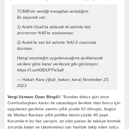
TCMB'nin verdiği mesajdan anladığım
İki seçenek var:
1) Aralık-Ocak'ta atılacak iki adımla faiz
artırımının %45'te sonlanması.
2) Aralık'ta son bir adımla %42,5 civarında
durması.
Hangi seçeneğin uygulanacağına açıklanacak
verilere göre karar verilecek gibi görünüyor.
https://t.co/K8DUFFeSa8
— Hakan Kara (@ali_hakan_kara)
November 23,
2023
Vergi Uzmanı Ozan Bingöl:
“Bundan dokuz gün önce
Cumhurbaşkanı kararı ile vatandaşın devlete olan borcu için
uygulanan gecikme zammı yıllık yüzde 42 olmuştu, bugün
de Merkez Bankası yıllık politika faizini yüzde 40 yaptı.
Kurumların bu faiz yarışını, az olan parası ile taksiye binmek
zorunda kalan ve taksimetreyi can havliyle takip eden yolcu