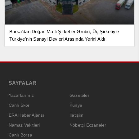
Bursa’dan Doğan Matlı Şirketler Grubu, Üç Şirketiyle
Türkiye’nin Sanayi Devleri Arasında Yerini Aldı
SAYFALAR
Yazarlarımız
Gazeteler
Canlı Skor
Künye
ERA Haber Ajansı
İletişim
Namaz Vakitleri
Nöbetçi Eczaneler
Canlı Borsa