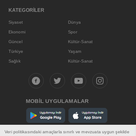
KATEGORİLER
Siyaset
Dünya
Ekonomi
Spor
Güncel
Kültür-Sanat
Türkiye
Yaşam
Sağlık
Kültür-Sanat
MOBİL UYGULAMALAR
Veri politikasındaki amaçlarla sınırlı ve mevzuata uygun şekilde