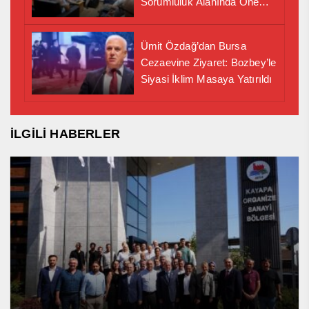
Sorumluluk Alanında Önemli
İş Birliği Adımı
Ümit Özdağ’dan Bursa
Cezaevine Ziyaret: Bozbey’le
Siyasi İklim Masaya Yatırıldı
İLGİLİ HABERLER