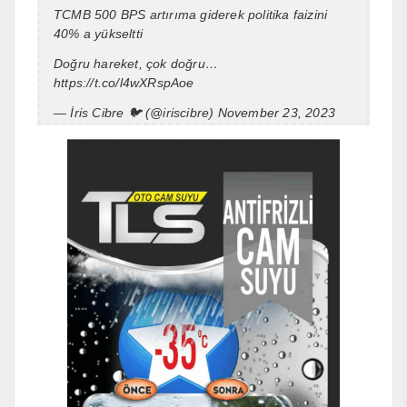
TCMB 500 BPS artırıma giderek politika faizini
40% a yükseltti
Doğru hareket, çok doğru…
https://t.co/l4wXRspAoe
— İris Cibre 🐦 (@iriscibre)
November 23, 2023